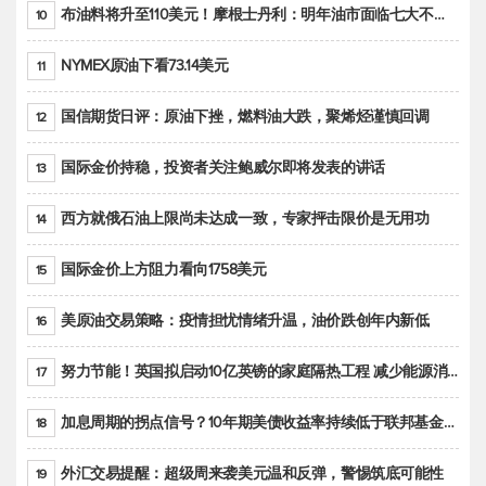
布油料将升至110美元！摩根士丹利：明年油市面临七大不确定性
10
NYMEX原油下看73.14美元
11
国信期货日评：原油下挫，燃料油大跌，聚烯烃谨慎回调
12
国际金价持稳，投资者关注鲍威尔即将发表的讲话
13
西方就俄石油上限尚未达成一致，专家抨击限价是无用功
14
国际金价上方阻力看向1758美元
15
美原油交易策略：疫情担忧情绪升温，油价跌创年内新低
16
努力节能！英国拟启动10亿英镑的家庭隔热工程 减少能源消耗
17
加息周期的拐点信号？10年期美债收益率持续低于联邦基金利率目标区间
18
外汇交易提醒：超级周来袭美元温和反弹，警惕筑底可能性
19