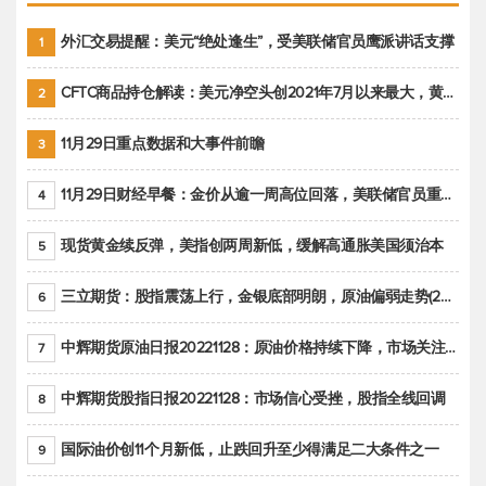
外汇交易提醒：美元“绝处逢生”，受美联储官员鹰派讲话支撑
1
CFTC商品持仓解读：美元净空头创2021年7月以来最大，黄金期货投机性净多头头寸减少
2
11月29日重点数据和大事件前瞻
3
11月29日财经早餐：金价从逾一周高位回落，美联储官员重申鹰派立场推动美元回升
4
现货黄金续反弹，美指创两周新低，缓解高通胀美国须治本
5
三立期货：股指震荡上行，金银底部明朗，原油偏弱走势(20221128收评)
6
中辉期货原油日报20221128：原油价格持续下降，市场关注OPEC+新一轮产能政策
7
中辉期货股指日报20221128：市场信心受挫，股指全线回调
8
国际油价创11个月新低，止跌回升至少得满足二大条件之一
9