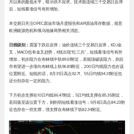
月以来的最低水平，暗示供不应求。技术面连续三个交易日反弹
后，短线看涨信号有所增加。
本交易日关注OPEC原油市场月度报告和API原油库存数据，留意
欧洲能源危机和俄乌地缘局势相关消息。
日线级别：
震荡下跌后反弹；油价连续三个交易日反弹，KDJ金
叉，MACD也有金叉趋势，K线出现“红三兵”，短线看涨信号有所
增加，初步阻力在布林线中轨89.61附近，若能顶破该阻力，则后
市有望进一步涨向布林线上轨96.89附近，200日均线阻力也在该
位置附近。短线的话，8月31日高点92.71、55日均线94.31附近也
还分别存在一定的阻力。
下方初步支撑在10日均线86.47附近，5日均线支撑在85.35附近，
若回落至该位置下方，则削弱短线看涨信号；9月8日高点84.23附
近也存在一些支撑，强支撑在布林线下轨82.34附近。