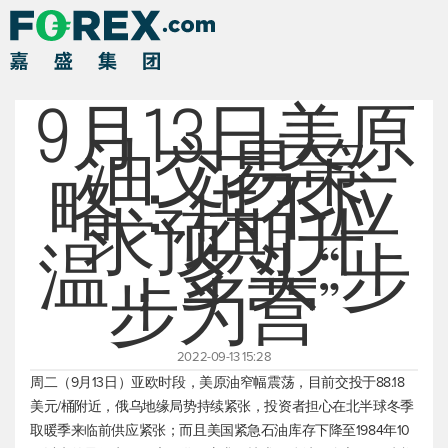
9月13日美原
油交易策
略：供不应
求预期升
温，多头“步
步为营”
2022-09-13 15:28
周二（9月13日）亚欧时段，
美原油
窄幅震荡，目前交投于88.18
美元/桶附近，俄乌地缘局势持续紧张，投资者担心在北半球冬季
取暖季来临前供应紧张；而且美国紧急石油库存下降至1984年10