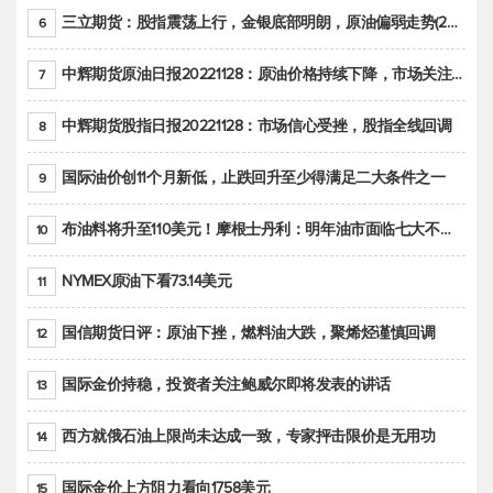
三立期货：股指震荡上行，金银底部明朗，原油偏弱走势(20221128收评)
6
中辉期货原油日报20221128：原油价格持续下降，市场关注OPEC+新一轮产能政策
7
中辉期货股指日报20221128：市场信心受挫，股指全线回调
8
国际油价创11个月新低，止跌回升至少得满足二大条件之一
9
布油料将升至110美元！摩根士丹利：明年油市面临七大不确定性
10
NYMEX原油下看73.14美元
11
国信期货日评：原油下挫，燃料油大跌，聚烯烃谨慎回调
12
国际金价持稳，投资者关注鲍威尔即将发表的讲话
13
西方就俄石油上限尚未达成一致，专家抨击限价是无用功
14
国际金价上方阻力看向1758美元
15