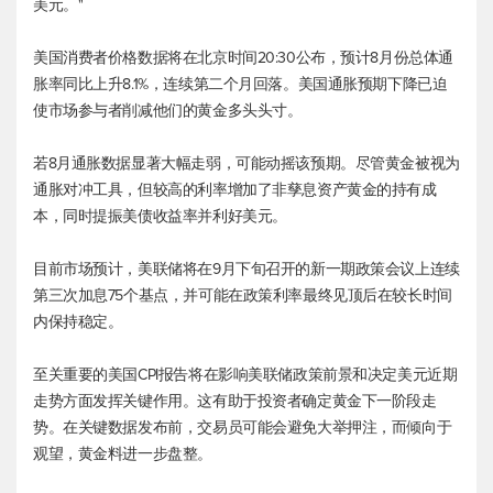
美元。"
美国消费者价格数据将在北京时间20:30公布，预计8月份总体通
胀率同比上升8.1%，连续第二个月回落。美国通胀预期下降已迫
使市场参与者削减他们的黄金多头头寸。
若8月通胀数据显著大幅走弱，可能动摇该预期。尽管黄金被视为
通胀对冲工具，但较高的利率增加了非孳息资产黄金的持有成
本，同时提振美债收益率并利好美元。
目前市场预计，美联储将在9月下旬召开的新一期政策会议上连续
第三次加息75个基点，并可能在政策利率最终见顶后在较长时间
内保持稳定。
至关重要的美国CPI报告将在影响美联储政策前景和决定美元近期
走势方面发挥关键作用。这有助于投资者确定黄金下一阶段走
势。在关键数据发布前，交易员可能会避免大举押注，而倾向于
观望，黄金料进一步盘整。