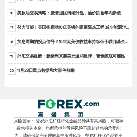
美原油交易策略：疫情担忧情绪升温，油价跌创年内新低
16
努力节能！英国拟启动10亿英镑的家庭隔热工程 减少能源消耗
17
加息周期的拐点信号？10年期美债收益率持续低于联邦基金利率目标区间
18
外汇交易提醒：超级周来袭美元温和反弹，警惕筑底可能性
19
11月28日重点数据和大事件前瞻
20
风险警示： 交易外汇和杠杆化金融品种具有高风险，可能导
致您损失本金。您所承担的亏损风险不应超过您的承受能
力，请确保您完全理解其中所涉风险。交易杠杆化产品并不