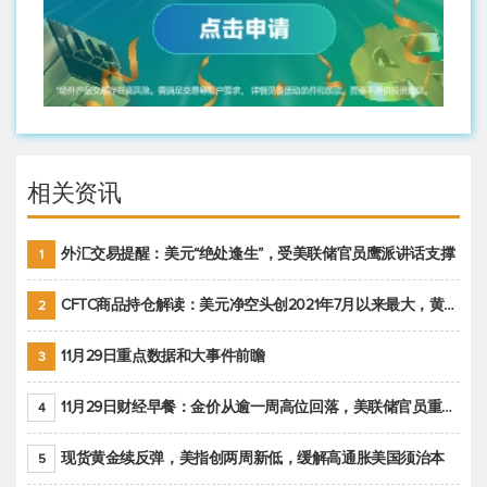
相关资讯
外汇交易提醒：美元“绝处逢生”，受美联储官员鹰派讲话支撑
1
CFTC商品持仓解读：美元净空头创2021年7月以来最大，黄金期货投机性净多头头寸减少
2
11月29日重点数据和大事件前瞻
3
11月29日财经早餐：金价从逾一周高位回落，美联储官员重申鹰派立场推动美元回升
4
现货黄金续反弹，美指创两周新低，缓解高通胀美国须治本
5