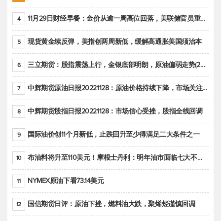
11月29日财经早餐：金价从逾一周高位回落，美联储官员重申鹰派立场推动美元回升
4
现货黄金续反弹，美指创两周新低，缓解高通胀美国须治本
5
三立期货：股指震荡上行，金银底部明朗，原油偏弱走势(20221128收评)
6
中辉期货原油日报20221128：原油价格持续下降，市场关注OPEC+新一轮产能政策
7
中辉期货股指日报20221128：市场信心受挫，股指全线回调
8
国际油价创11个月新低，止跌回升至少得满足二大条件之一
9
布油料将升至110美元！摩根士丹利：明年油市面临七大不确定性
10
NYMEX原油下看73.14美元
11
国信期货日评：原油下挫，燃料油大跌，聚烯烃谨慎回调
12