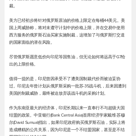
裁。
美方已经初步将针对俄罗斯原油的价格上限定在每桶44美元。美
国上周威胁称，将对未遵守计划中的价格上限，并在交易中使用
西方服务的俄罗斯石油买家实施制裁，这增加了与俄罗斯打交道
的国家面临的潜在风险。
尽管俄罗斯愿意低价向印尼等国售油，但无论如何将远高于G7给
出的上限价格。
值得一提的是，印尼曾因承受不了遭美国制裁代价而被迫妥协
过。印尼去年曾计划从俄罗斯采购一批苏-35战斗机，后来因遭到
美国的制裁威胁，最终被迫放弃该战斗机的采购计划。
作为东南亚最大的经济体，印尼长期以来一直奉行不与超级大国
结盟的政策。中亚银行(Bank Central Asia)首席经济学家戴维·苏穆
尔(David Sumual)指出，如果印尼政府购买俄罗斯石油，实际上将
造成糟糕的公共关系，因为印尼是一个不结盟国家，甚至是不结