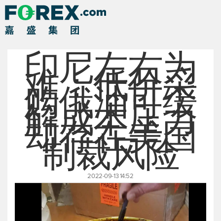
印尼左右为
难：低价采
购俄油可缓
解成本压力
却存在美国
制裁风险
2022-09-13 14:52