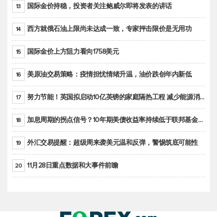
国际金价持稳，投资者关注鲍威尔即将发表的讲话
13
西方就俄石油上限尚未达成一致，专家抨击限价是无用功
14
国际金价上方阻力看向1758美元
15
美原油交易策略：疫情担忧情绪升温，油价跌创年内新低
16
努力节能！英国拟启动10亿英镑的家庭隔热工程 减少能源消耗
17
加息周期的拐点信号？10年期美债收益率持续低于联邦基金利率目标区间
18
外汇交易提醒：超级周来袭美元温和反弹，警惕筑底可能性
19
11月28日重点数据和大事件前瞻
20