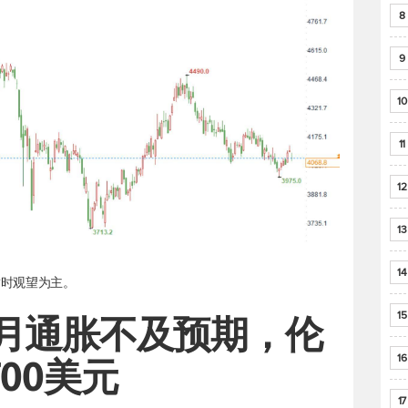
8
9
10
11
12
13
14
暂时观望为主。
15
月通胀不及预期，伦
16
00美元
17