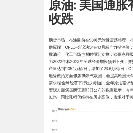
原油: 美国通
收跌
期货市场，布油目前在93美元附近震荡整理，小幅收
供应端：OPEC+会议决定在10月减产力挺油
撑油价，化工市场也暂时得到支撑；欧佩克月报
为2022年和2023年全球经济增长预测不变
产量达到1105.1万桶/日，增加了23.6万桶/日；
地缘政治方面:俄罗斯断气欧洲，会提高欧洲天
需求端:全球经济下行压力明显，全年原油需求
宏观方面:美国劳工部13日公布的数据显示，今年
8.3%，同比涨幅仍维持在历史高位，市场对于