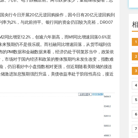
能源、汽车、电子跌幅居前。两市跌多涨少，量能继续萎缩，总
。中国央行今日开展20亿元逆回购操作，因今日有20亿元逆回购到
率为2%，与此前持平。银行间的资金仍旧较为充裕，DR007
同比增至12.2%，创逾六年新高，而M1同比增速回落0.6%至
1
经济的未来预期仍不是很乐观。而社融同比增速回落，从货币端到信
布的PMI数据和金融数据来看，经济仍处于弱复苏当中，政策依
2
看，市场对于国内经济和政策的整体预期均未发生改变，指数难
性风险，仍旧看好中小盘指数相对更强，但近期随着美联储的接连
3
联储激进加息预期强烈升温，美债收益率处于阶段性高位，接近
4
5
6
7