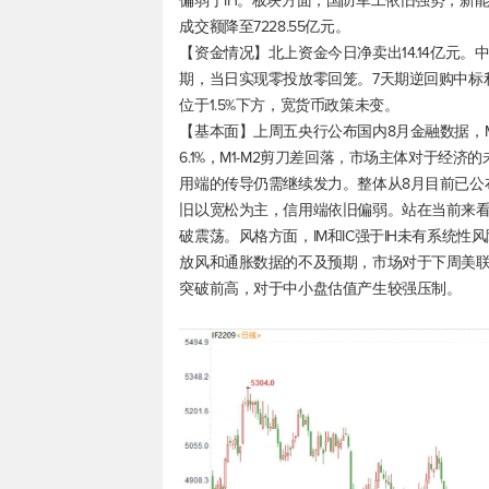
偏弱于IH。板块方面，国防军工依旧强势，新
成交额降至7228.55亿元。
【资金情况】北上资金今日净卖出14.14亿元
期，当日实现零投放零回笼。7天期逆回购中标利
位于1.5%下方，宽货币政策未变。
【基本面】上周五央行公布国内8月金融数据，M2
6.1%，M1-M2剪刀差回落，市场主体对于
用端的传导仍需继续发力。整体从8月目前已公
旧以宽松为主，信用端依旧偏弱。站在当前来
破震荡。风格方面，IM和IC强于IH未有系统
放风和通胀数据的不及预期，市场对于下周美
突破前高，对于中小盘估值产生较强压制。