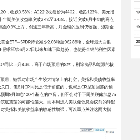
0，收跌0.53%；AG2212收盘价为4402，收跌1.23%。
美元指
18
年期美债收益率突破3.4%至3.43%，接近突破6月中旬的高点
前高至0.9%上方，创逾三年新高，对金银的压制仍较强，短期金
19
金ETF—SPDR持仓减少2.03吨至962.88吨，全球最大白银
20
吨，金银ETF需求延续6月22日以来加速下降趋势，也使得金银的利空因素
I同比上升8.3%，高于市场预期的8.1%，剔除食品和能源的核
市场预期，短线对市场产生较大情绪上的利空，美指和美债收益率
关口。但8月CPI同比是低于前值的，也就是CPI见顶回落的预
期9月加息100个基点的声音，但不会对于下周美联储加息75
持筑底震荡的可能性偏大。而本周进入美联储议息会议前的静默
将对美指和美债收益率的敏感性增强，可以重点关注这两大指