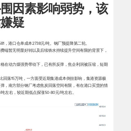
外围因素影响弱势，该
估嫌疑
81，港口仓单成本2738元/吨。钢厂预提降第二轮。
消费端暂无明显好转以及后续铁水持续提升空间有限的背景下，
价格在动力煤强势带动下，已有所反弹，焦企利润被压缩，短期
环比回落15万吨，一方面受近期集港成本倒挂影响，集港资源极
反弹，南方部分钢厂考虑焦炭回落空间有限，有在港口买货的情
/吨左右，较近期低点探涨50-80元/吨左右。