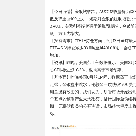
【今日行情】金银均收跌。AU2212收盘价为387.2
数
反弹重回109上方，短期对金银的压制增强；十
3.49%，实际利率端仍强于通胀预期端，突破
银上方压力增大。
【投资需求】在ETF持仓方面，9月13日全球最大黄
ETF—SLV持仓减少83.11吨至14491.08
增加。
【资讯】昨晚，美国劳工部数据显示，美国8月CP
心CPI同比上升6.3%，也均高于市场预期。
【基本面】昨晚美国8月的CPI同比数据高于
走强，金银盘中跳水，伦敦金一度跌破1700美元
期是没有改变的，我们认为，尽管市场开始出现预
个基点的预期产生太大改变，估计国际金价维
期，无联储官员的公开讲话，市场很大程度上
标。