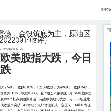
关于我
震荡，金银筑底为主，原油区
0220914收评)
2022-09-14 17:56
夜欧美股指大跌，今日
收跌
9.8，收跌0.87%；IF2209收盘价为4068.8，收跌1.14%；
209收盘价为6826，收跌0.90%。受昨晚公布的美国8月CPI同比数据
息100个基点的预期升温，隔夜欧美股指大跌，今日市场受此
收益率突破3.4%对成长板块估值形成一定压制，IM和IC表现