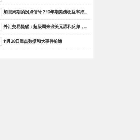
加息周期的拐点信号？10年期美债收益率持续低于联邦基金利率目标区间
外汇交易提醒：超级周来袭美元温和反弹，警惕筑底可能性
11月28日重点数据和大事件前瞻