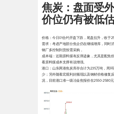
焦炭：盘面受
价位仍有被低
价格：今日01合约开盘下跌，尾盘拉升，收于25
需求：考虑产地部分焦企仍在继续增库，同时
钢厂多控制到货按需采购，
成本端：近期原料煤有反弹迹象，尤其是配焦
看原料煤成本支撑有说增强。
港口：山东两港焦炭库存合计为235万吨，周
少；另外随着宏观利好频现以及钢材价格修复
况，目前港口准一级冶金焦报价在2550-2580元