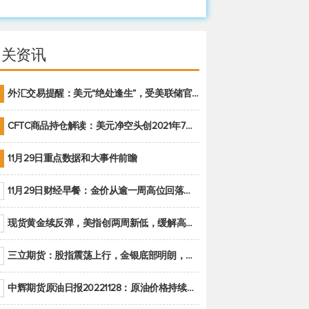
相关资讯
外汇交易提醒：美元“绝处逢生”，受美联储官员鹰派讲话支撑
CFTC商品持仓解读：美元净空头创2021年7月以来最大，黄金期货投机性净多头头寸减少
11月29日重点数据和大事件前瞻
11月29日财经早餐：金价从逾一周高位回落，美联储官员重申鹰派立场推动美元回升
现货黄金续反弹，美指创两周新低，缓解高通胀美国须治本
三立期货：股指震荡上行，金银底部明朗，原油偏弱走势(20221128收评)
中辉期货原油日报20221128：原油价格持续下降，市场关注OPEC+新一轮产能政策