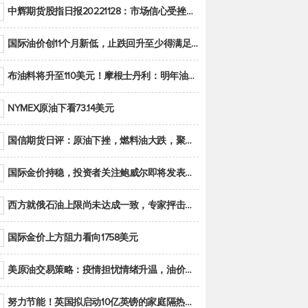
中辉期货股指日报20221128：市场信心受挫，股指全线回调
国际油价创11个月新低，止跌回升至少得满足二大条件之一
布油料将升至110美元！摩根士丹利：明年油市面临七大不确定性
NYMEX原油下看73.14美元
国信期货日评：原油下挫，燃料油大跌，聚烯烃谨慎回调
国际金价持稳，投资者关注鲍威尔即将发表的讲话
西方就俄石油上限尚未达成一致，专家抨击限价是无用功
国际金价上方阻力看向1758美元
美原油交易策略：疫情担忧情绪升温，油价跌创年内新低
努力节能！英国拟启动10亿英镑的家庭隔热工程 减少能源消耗