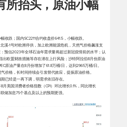
胀有所抬头，原油小幅
跌；国内SC2211合约收盘价641.5，小幅收跌。
价；北溪-1号对欧洲停供，加上欧洲能源危机，天然气价格飙涨支
：预估2023年全球石油年需求量将超过新冠疫情前的水平；认
，并指出欧盟财政措施等存在潜在上行风险；沙特阿拉伯8月份原油
OPEC原油产量在8月份增加了61.8万桶/日，达到2965万桶/日。
然气价格，长时间持续会引发替代效应，提振原油价格。
预期已经是一再下调，弱需求依旧存在。
8月美国消费者价格指数（CPI）环比增长0.1%，同比增长
美联储加息75个基点及以上的预期更强。