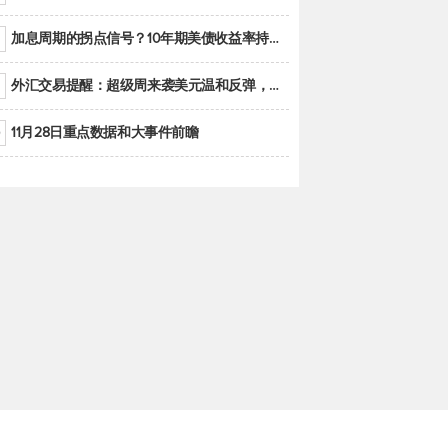
加息周期的拐点信号？10年期美债收益率持续低于联邦基金利率目标区间
外汇交易提醒：超级周来袭美元温和反弹，警惕筑底可能性
11月28日重点数据和大事件前瞻