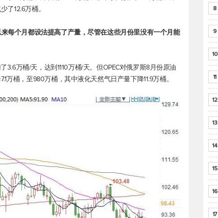
少了12.6万桶。
8
9
月以来每个月都设法提高了产量，尽管在这些月份里没有一个月能
10
3.6万桶/天，达到1110万桶/天。但OPEC对俄罗斯8月份原油
11
1万桶，至980万桶，其中液化天然气日产量下降11.9万桶。
12
13
14
15
16
17