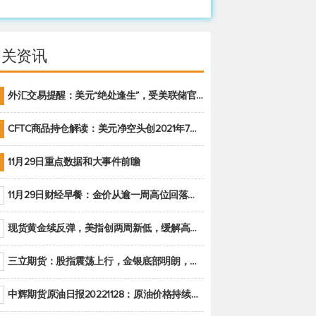
相关资讯
外汇交易提醒：美元“绝处逢生”，受美联储官员鹰派讲话支撑
CFTC商品持仓解读：美元净空头创2021年7月以来最大，黄金期货投机性净多头头寸减少
11月29日重点数据和大事件前瞻
11月29日财经早餐：金价从逾一周高位回落，美联储官员重申鹰派立场推动美元回升
现货黄金续反弹，美指创两周新低，缓解高通胀美国须治本
三立期货：股指震荡上行，金银底部明朗，原油偏弱走势(20221128收评)
中辉期货原油日报20221128：原油价格持续下降，市场关注OPEC+新一轮产能政策