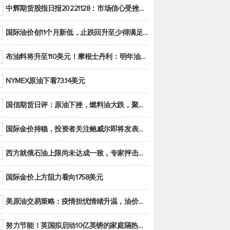
中辉期货股指日报20221128：市场信心受挫，股指全线回调
国际油价创11个月新低，止跌回升至少得满足二大条件之一
布油料将升至110美元！摩根士丹利：明年油市面临七大不确定性
NYMEX原油下看73.14美元
国信期货日评：原油下挫，燃料油大跌，聚烯烃谨慎回调
国际金价持稳，投资者关注鲍威尔即将发表的讲话
西方就俄石油上限尚未达成一致，专家抨击限价是无用功
国际金价上方阻力看向1758美元
美原油交易策略：疫情担忧情绪升温，油价跌创年内新低
努力节能！英国拟启动10亿英镑的家庭隔热工程 减少能源消耗