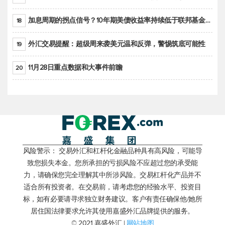
加息周期的拐点信号？10年期美债收益率持续低于联邦基金利率目标区间
18
外汇交易提醒：超级周来袭美元温和反弹，警惕筑底可能性
19
11月28日重点数据和大事件前瞻
20
风险警示： 交易外汇和杠杆化金融品种具有高风险，可能导
致您损失本金。您所承担的亏损风险不应超过您的承受能
力，请确保您完全理解其中所涉风险。交易杠杆化产品并不
适合所有投资者。在交易前，请考虑您的经验水平、投资目
标，如有必要请寻求独立财务建议。客户有责任确保他/她所
居住国法律要求允许其使用嘉盛外汇品牌提供的服务。
© 2021 嘉盛外汇 |
网站地图