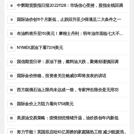
中辉期货股指日报20221128：市场信心受挫，股指全线回调
8
国际油价创11个月新低，止跌回升至少得满足二大条件之一
9
布油料将升至110美元！摩根士丹利：明年油市面临七大不确定性
10
NYMEX原油下看73.14美元
11
国信期货日评：原油下挫，燃料油大跌，聚烯烃谨慎回调
12
国际金价持稳，投资者关注鲍威尔即将发表的讲话
13
西方就俄石油上限尚未达成一致，专家抨击限价是无用功
14
国际金价上方阻力看向1758美元
15
美原油交易策略：疫情担忧情绪升温，油价跌创年内新低
16
努力节能！英国拟启动10亿英镑的家庭隔热工程 减少能源消耗
17