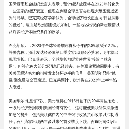
国际货币基金组织发言人表示，预计经济放缓将在2023年转化为
一些国家的经济衰退，但现在判断全球是否会出现大范围衰退还
为时尚早。巴克莱经济学家认为，全球经济增长正走向“日益同步
的低迷”，理由是欧洲能源危机加剧、一些地区出现的新冠疫情以
及许多经济体融资条件的收紧。
巴克莱预计，2023年全球经济增速将从今年的2.8%放缓至2.2%，
并警告称，预计发达经济体第四季度将出现经济萎缩，明年将出
现零增长。巴克莱表示，全球增长放缓将使世界“接近全球衰
退”，但补充称大部分坏消息已经过去。在美联储紧缩周期中，有
关美国经济实力的指标发出好坏参半的信号，美国明年只能“勉
强”避免经济全面衰退。巴克莱预计，欧洲将在2023年上半年陷
入衰退。
美国华尔街股指下跌，美元维持在9月6日创下的20年高位附近，
一系列经济数据表明美国经济有韧性，这可能使美联储保持激进
加息的势头。包括美联储在内的中央银行收紧货币政策以抑制通
胀，石油势将出现两年多以来的首次季度下跌。咨询公司Oilytics
的创始人Keshav Lohiya在一份电子邮件报告中表示：“目前，亚洲