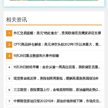
相关资讯
外汇交易提醒：美元“绝处逢生”，受美联储官员鹰派讲话支撑
1
CFTC商品持仓解读：美元净空头创2021年7月以来最大，黄金期货投机性净多头头寸减少
2
11月29日重点数据和大事件前瞻
3
11月29日财经早餐：金价从逾一周高位回落，美联储官员重申鹰派立场推动美元回升
4
现货黄金续反弹，美指创两周新低，缓解高通胀美国须治本
5
三立期货：股指震荡上行，金银底部明朗，原油偏弱走势(20221128收评)
6
中辉期货原油日报20221128：原油价格持续下降，市场关注OPEC+新一轮产能政策
7