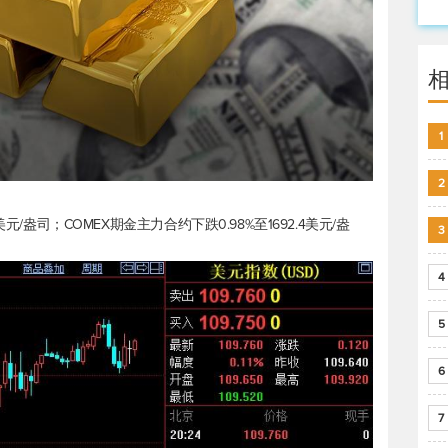
1
2
61美元/盎司；COMEX期金主力合约下跌0.98%至1692.4美元/盎
3
4
5
6
7