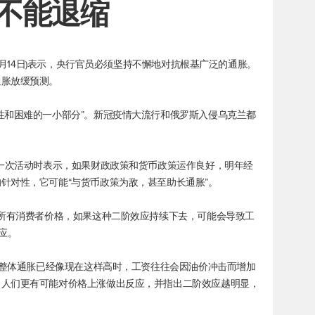
行不能退缩
(9月14日)表示，央行官员必须坚持不懈地对抗根基广泛的通胀。
通胀放缓预测。
性和困难的一小部分”。新冠疫情大流行和俄罗斯入侵乌克兰都
席一次活动时表示，如果财政政策和货币政策运作良好，明年经
针对性，它可能“与货币政策为敌，甚至助长通胀”。
高所有消费者价格，如果这种二阶效应持续下去，可能会导致工
应。
，当整体通胀已经像现在这样高时，工资往往会因油价冲击而增加
，人们更有可能对价格上涨做出反应，并指出二阶效应越明显，