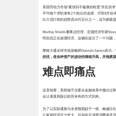
美国劳动力市场“紧张到不健康的程度”并且供求
平均每个求职者有2个岗位供选择。尽管8月份失
比大流行前的趋势高出约五分之一，这为家庭
MacKay Shields董事总经理、宏观经济学家S
明加息正在放缓经济。这确实提出了一个问题，
摩根大通全球市场策略师Gabriela Santos表示：
担忧，使各种资产的波动性继续升高，并拖累股
难点即痛点
这意味着，美联储不仅要从金融体系中撤出过
会让衰退风险以前所未有的方式到来。
为了让实际通胀与未来预期趋于一致，鲍威尔
让家庭经济压力变大。目前尚不清楚消费者是否