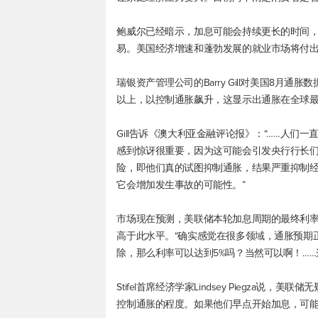
鲍威尔已经暗示，加息可能会持续更长的时间
易。美国经济增速和蓬勃发展的就业市场将付
瑞银资产管理公司的Barry Gill对美国8月
以上，以控制通胀飙升，这显示出通胀在全球
Gill告诉《澳大利亚金融评论报》：“……人
感到惊讶很重要，因为这可能会引发央行行长
险，即他们真的试图抑制通胀，结果严重抑制
它会增加发生事故的可能性。”
市场现在预测，美联储本轮加息周期的最终利率不
高于此水平。“确实感觉在很多领域，通胀预期
除，那么利率可以达到5%吗？当然可以啊！……
Stifel首席经济学家Lindsey Piegz
控制通胀的程度。如果他们早点开始加息，可