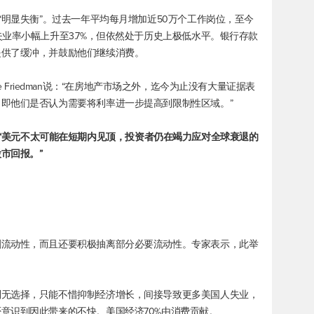
“明显失衡”。过去一年平均每月增加近50万个工作岗位，至今
业率小幅上升至3.7%，但依然处于历史上极低水平。银行存款
提供了缓冲，并鼓励他们继续消费。
teve Friedman说：“在房地产市场之外，迄今为止没有大量证据表
即他们是否认为需要将利率进一步提高到限制性区域。”
“美元不太可能在短期内见顶，投资者仍在竭力应对全球衰退的
市回报。”
剩流动性，而且还要积极抽离部分必要流动性。专家表示，此举
别无选择，只能不惜抑制经济增长，间接导致更多美国人失业，
意识到因此带来的不快。美国经济70%由消费贡献。