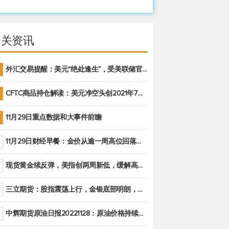
相关资讯
外汇交易提醒：美元“绝处逢生”，受美联储官员鹰派讲话支撑
CFTC商品持仓解读：美元净空头创2021年7月以来最大，黄金期货投机性净多头头寸减少
11月29日重点数据和大事件前瞻
11月29日财经早餐：金价从逾一周高位回落，美联储官员重申鹰派立场推动美元回升
现货黄金续反弹，美指创两周新低，缓解高通胀美国须治本
三立期货：股指震荡上行，金银底部明朗，原油偏弱走势(20221128收评)
中辉期货原油日报20221128：原油价格持续下降，市场关注OPEC+新一轮产能政策