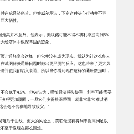
，并造成经济痛苦。但鲍威尔承认，下定这种决心行动并不容
出巨大牺牲。
通胀数据走高并不意外。他表示，美联储可能不得不将利率提高到5%
最大经济体中根深蒂固的迹象。
们一直预计通胀率会达峰，但它并没有成为现实。我认为让这么多人
们在试图解决通胀问题时做出更严厉的反应。这也带来了更大风
经济并使我们陷入衰退。所以当你看到现在这样的通胀数据时，
会低于4.5%。但Gill认为，哪怕经济损失惨重，利率可能需要
正变得更加顽固，一旦它们变得根深蒂固，就非常非常难以消
这会毫不含糊地导致股灾。”
a说，美联储无疑落后于曲线。更大的风险是，美联储没有将利率提高到足以
能不至于像现在那么困难。