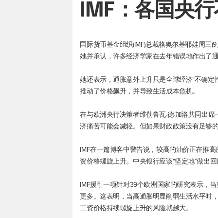
IMF：各国央
国际货币基金组织(IMF)总裁格奥尔基耶娃周三
她并承认，许多经济学家在去年错误地作出了
她还表示，通胀意外上升只是全球经济“不确定
推动了价格飙升，并导致生活成本危机。
在与欧洲央行决策者维勒鲁瓦·德·加洛共同出
济痛苦可能会减轻。但如果财政政策没有足够的
IMF在一篇博客中警告说，较高的油价正在推
资价格螺旋上升。中央银行应该“坚定地”做出回
IMF援引一项针对39个欧洲国家的研究表示
更多。这表明，当高通胀明显削弱生活水平时
工资价格持续螺旋上升的风险就越大。