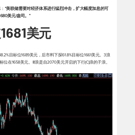
示：
“美联储需要对经济体系进行猛烈冲击，扩大幅度加息的可
80美元/盎司。”
1681美元
2%目标位1689美元，后市料下探61.8%目标位1661美元。3浪
%目标位在1658美元。III浪是自2070美元开启的下行(C)浪的子浪。