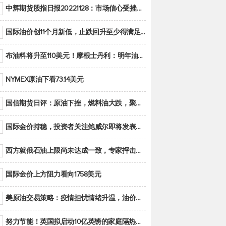
中辉期货股指日报20221128：市场信心受挫，股指全线回调
国际油价创11个月新低，止跌回升至少得满足二大条件之一
布油料将升至110美元！摩根士丹利：明年油市面临七大不确定性
NYMEX原油下看73.14美元
国信期货日评：原油下挫，燃料油大跌，聚烯烃谨慎回调
国际金价持稳，投资者关注鲍威尔即将发表的讲话
西方就俄石油上限尚未达成一致，专家抨击限价是无用功
国际金价上方阻力看向1758美元
美原油交易策略：疫情担忧情绪升温，油价跌创年内新低
努力节能！英国拟启动10亿英镑的家庭隔热工程 减少能源消耗