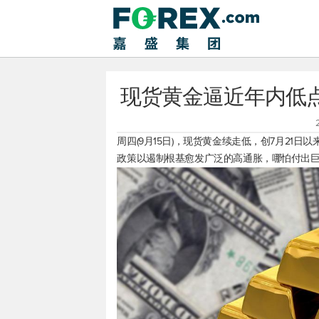
现货黄金逼近年内低点
周四(9月15日)，
现货黄金
续走低，创7月21日以
政策以遏制根基愈发广泛的高通胀，哪怕付出