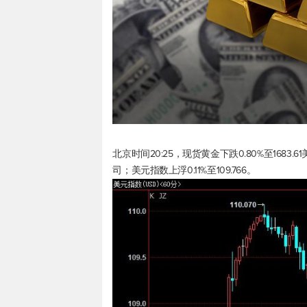
北京时间20:25，
现货黄金
下跌0.80%至1683.
司；
美元指数
上浮0.11%至109.766。