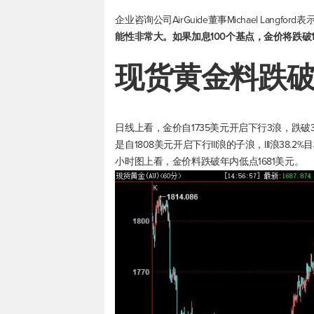
企业咨询公司AirGuide董事Michael Langford表
能性非常大。如果加息100个基点，金价将跌破16
现货黄金
料跌破
日线上看，金价自1735美元开启下行3浪，跌破38.
是自1808美元开启下行III浪的子浪，III浪38.2
小时图上看，金价料跌破年内低点1681美元。