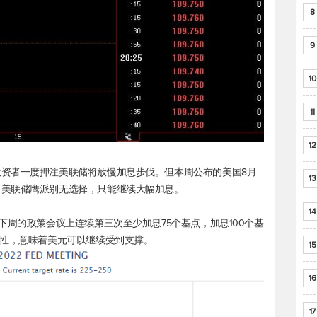
8
9
10
11
12
资者一度押注美联储将放慢加息步伐。但本周公布的美国8月
13
，美联储鹰派别无选择，只能继续大幅加息。
14
下周的政策会议上连续第三次至少加息75个基点，加息100个基
惯性，意味着美元可以继续受到支撑。
15
16
17