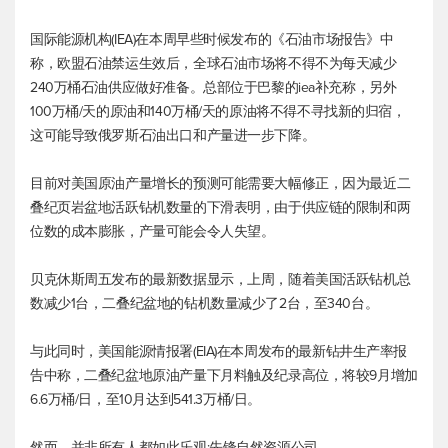
国际能源机构(IEA)在本周早些时候发布的《石油市场报告》中
称，欧盟石油禁运生效后，全球石油市场将不得不为每天减少
240万桶石油供应做好准备。总部位于巴黎的iea补充称，另外
100万桶/天的原油和140万桶/天的原油将不得不寻找新的归宿，
这可能导致俄罗斯石油出口和产量进一步下降。
目前对美国原油产量增长的预测可能需要大幅修正，因为最近二
叠纪页岩盆地活跃钻机数量的下滑表明，由于供应链的限制和两
位数的成本膨胀，产量可能会令人失望。
贝克休斯周五发布的最新数据显示，上周，随着美国活跃钻机总
数减少1台，二叠纪盆地的钻机数量减少了2台，至340台。
与此同时，美国能源情报署(EIA)在本周发布的最新钻井生产率报
告中称，二叠纪盆地原油产量下月料触及纪录高位，将较9月增加
6.6万桶/日，至10月达到541.3万桶/日。
然而，并非所有人都如此乐观:先锋自然资源公司