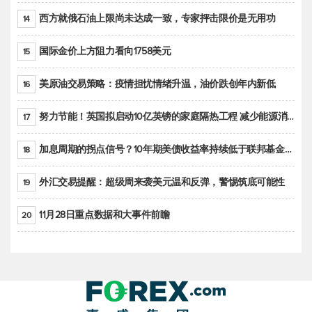
西方就俄石油上限尚未达成一致，专家抨击限价是无用功
14
国际金价上方阻力看向1758美元
15
美原油交易策略：疫情担忧情绪升温，油价跌创年内新低
16
努力节能！英国拟启动10亿英镑的家庭隔热工程 减少能源消耗
17
加息周期的拐点信号？10年期美债收益率持续低于联邦基金利率目标区间
18
外汇交易提醒：超级周来袭美元温和反弹，警惕筑底可能性
19
11月28日重点数据和大事件前瞻
20