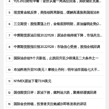
11月29日财经早餐：金价从逾一周高位回落，美联储官员重申鹰派立场推动美元回升
4
现货黄金续反弹，美指创两周新低，缓解高通胀美国须治本
5
三立期货：股指震荡上行，金银底部明朗，原油偏弱走势(20221128收评)
6
中辉期货原油日报20221128：原油价格持续下降，市场关注OPEC+新一轮产能政策
7
中辉期货股指日报20221128：市场信心受挫，股指全线回调
8
国际油价创11个月新低，止跌回升至少得满足二大条件之一
9
布油料将升至110美元！摩根士丹利：明年油市面临七大不确定性
10
NYMEX原油下看73.14美元
11
国信期货日评：原油下挫，燃料油大跌，聚烯烃谨慎回调
12
国际金价持稳，投资者关注鲍威尔即将发表的讲话
13