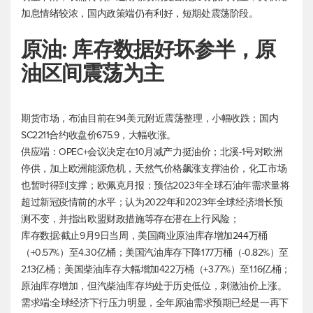
加息情绪较浓，国内政策端仍有利好，短期处震荡阶段。
原油: 库存数据好坏参半，原
油区间震荡为主
期货市场，布油目前在94美元附近震荡整理，小幅收跌；国内
SC2211合约收盘价675.9，大幅收涨。
供应端：OPEC+会议决定在10月减产力挺油价；北溪-1号对欧洲
停供，加上欧洲能源危机，天然气价格飙涨支撑油价，化工市场
也暂时得到支撑；欧佩克月报：预估2023年全球石油年需求量将
超过新冠疫情前的水平；认为2022年和2023年全球经济增长预
测不变，并指出欧盟财政措施等存在潜在上行风险；
库存数据:截止9月9日当周，美国商业原油库存增加244万桶
（+0.57%）至4.30亿桶；美国汽油库存下降177万桶（-0.82%）至
2.13亿桶；美国柴油库存大幅增加422万桶（+3.77%）至1.16亿桶；
原油库存增加，但汽柴油库存均处于历史低位，刺激油价上涨。
需求端:全球经济下行压力明显，全年原油需求预期已经是一再下