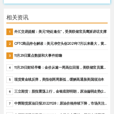
相关资讯
外汇交易提醒：美元“绝处逢生”，受美联储官员鹰派讲话支撑
1
CFTC商品持仓解读：美元净空头创2021年7月以来最大，黄金期货投机性净多头头寸减少
2
11月29日重点数据和大事件前瞻
3
11月29日财经早餐：金价从逾一周高位回落，美联储官员重申鹰派立场推动美元回升
4
现货黄金续反弹，美指创两周新低，缓解高通胀美国须治本
5
三立期货：股指震荡上行，金银底部明朗，原油偏弱走势(20221128收评)
6
中辉期货原油日报20221128：原油价格持续下降，市场关注OPEC+新一轮产能政策
7