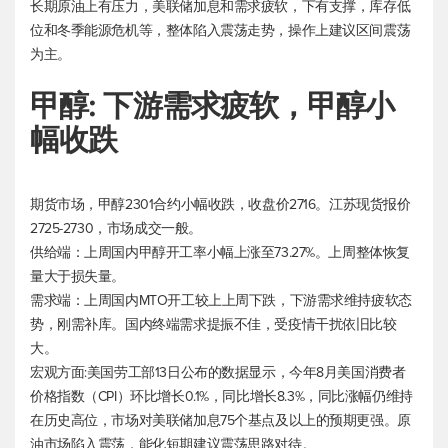
长期原油上有压力，美联储加息和需求疲软，下有支撑，库存低
位和冬季能源危机等，整体陷入震荡走势，操作上建议区间震荡
为主。
甲醇: 下游需求疲软，甲醇小
幅收跌
期货市场，甲醇2301合约小幅收跌，收盘价2716。江苏现货报价
2725-2730，市场成交一般。
供给端：上周国内甲醇开工率小幅上涨至73.27%。上周整体恢复
量大于损失量。
需求端：上周国内MTO开工较上上周下跌，下游需求维持疲软态
势，刚需补库。国内终端需求提振不佳，受疫情干扰依旧比较
大。
宏观方面:美国劳工部13日公布的数据显示，今年8月美国消费者
价格指数（CPI）环比增长0.1%，同比增长8.3%，同比涨幅仍维持
在历史高位，市场对美联储加息75个基点及以上的预期更强。原
油市场陷入震荡，能化短期建议震荡思路对待。