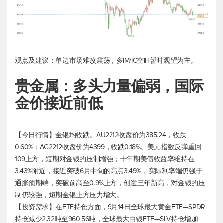
观点及建议：单边市场难改震荡，多IM/IC空IH暂时观望为主。
贵金属：多头力量偏弱，国际
金价接近前低
【今日行情】金银均收跌。AU2212收盘价为385.24，收跌
0.60%；AG2212收盘价为4399，收跌0.18%。
美元指数
反弹重回
109上方，短期对金银的压制增强；十年期美债收益率维持在
3.43%附近，接近突破6月中旬的高点3.49%，实际利率端仍强于
通胀预期端，突破前高至0.9%上方，创逾三年新高，对金银的压
制仍较强，短期金银上方压力增大。
【投资需求】在ETF持仓方面，9月14日全球最大黄金ETF—SPDR
持仓减少2.32吨至960.56吨，全球最大白银ETF—SLV持仓增加