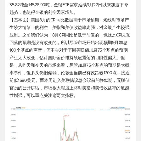
35.82吨至14526.90吨，金银ETF需求延续6月22日以来加速下降
趋势，也使得金银的利空因素增加。
【基本面】美国8月的CPI同比数据高于市场预期，短线对市场产
生较大情绪上的利空，美指和美债收益率走强，对金银产生较强
压制。之前我们认为，8月CPI同比是低于前值的，也就是CPI见顶
回落的预期是没有改变的，所以尽管市场开始出现预期9月加息
100个基点的声音，但不会对于下周美联储加息75个基点的预期
产生太大改变，估计国际金价维持筑底震荡的可能性偏大。但
是，从昨天和今天的市场来看，尽管加息75个基点的预期是大概
率事件，但多头仍旧偏弱，伦敦金当前已有效跌破1700点，接近
前低1680美元。而本周进入美联储议息会议前的静默期，无联储
官员的公开讲话，市场很大程度上将对美指和美债收益率的敏感
性增强，可以重点关注这两大指标。