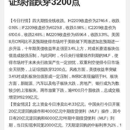
证综指跌穿3200点
【今日行情】四大期指全线收跌。IH2209收盘价为2746.4，收跌
0.16%；IF2209收盘价为4029.8，收跌0.98%；IC2209收盘价为
6100.6，收跌2.48%；IM2209收盘价为6596.4，收跌3.31%。美国
8月CPI同比不及预期使得市场对于美联储下周激进加息预期进一
步升温，十年期美债收益率走强至3.4%上方，对成长赛道板块估
值造成较强压制，与此同时，今日央行缩量续作到期的MLF，使
得市场对于未来央行政策产生一定担忧，双重利空使得今日市场
全天弱势，上证综指跌穿3200点。风格方面，美债收益率突破
3.4%对成长板块估值形成一定压制，IM和IC表现偏弱于IH。板块
方面，新能源、汽车以及电子板块大跌，房地产、银行成为为数
较少的上涨板块。两市放量下跌，逾4100只个股收跌，总成交额
增至9192.99亿元。
【资金情况】北上资金今日净卖出41.33亿元。中国央行今日开展
20亿元逆回购操作和4000亿元中期借贷便利（MLF）操作，因今
日有20亿元逆回购和6000亿元1年期中期借贷便利（MLF）到
期，当日实现净回笼2000亿元。7天期逆回购的中标利率为2%，1