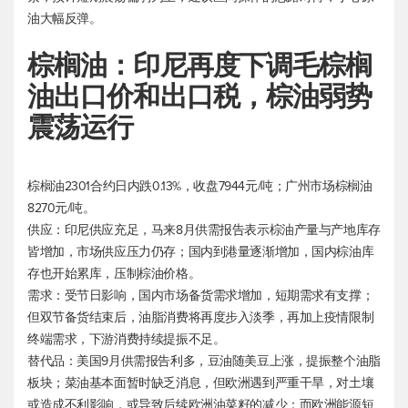
油大幅反弹。
棕榈油：印尼再度下调毛棕榈
油出口价和出口税，棕油弱势
震荡运行
棕榈油2301合约日内跌0.13%，收盘7944元/吨；广州市场棕榈油
8270元/吨。
供应：印尼供应充足，马来8月供需报告表示棕油产量与产地库存
皆增加，市场供应压力仍存；国内到港量逐渐增加，国内棕油库
存也开始累库，压制棕油价格。
需求：受节日影响，国内市场备货需求增加，短期需求有支撑；
但双节备货结束后，油脂消费将再度步入淡季，再加上疫情限制
终端需求，下游消费持续提振不足。
替代品：美国9月供需报告利多，豆油随美豆上涨，提振整个油脂
板块；菜油基本面暂时缺乏消息，但欧洲遇到严重干旱，对土壤
或造成不利影响，或导致后续欧洲油菜籽的减少；而欧洲能源短