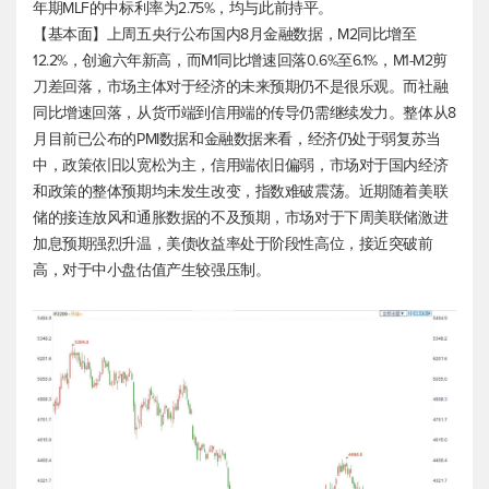
年期MLF的中标利率为2.75%，均与此前持平。
【基本面】上周五央行公布国内8月金融数据，M2同比增至
12.2%，创逾六年新高，而M1同比增速回落0.6%至6.1%，M1-M2剪
刀差回落，市场主体对于经济的未来预期仍不是很乐观。而社融
同比增速回落，从货币端到信用端的传导仍需继续发力。整体从8
月目前已公布的PMI数据和金融数据来看，经济仍处于弱复苏当
中，政策依旧以宽松为主，信用端依旧偏弱，市场对于国内经济
和政策的整体预期均未发生改变，指数难破震荡。近期随着美联
储的接连放风和通胀数据的不及预期，市场对于下周美联储激进
加息预期强烈升温，美债收益率处于阶段性高位，接近突破前
高，对于中小盘估值产生较强压制。