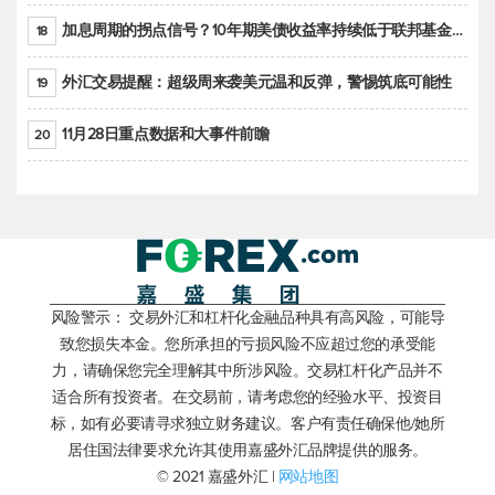
加息周期的拐点信号？10年期美债收益率持续低于联邦基金利率目标区间
18
外汇交易提醒：超级周来袭美元温和反弹，警惕筑底可能性
19
11月28日重点数据和大事件前瞻
20
风险警示： 交易外汇和杠杆化金融品种具有高风险，可能导
致您损失本金。您所承担的亏损风险不应超过您的承受能
力，请确保您完全理解其中所涉风险。交易杠杆化产品并不
适合所有投资者。在交易前，请考虑您的经验水平、投资目
标，如有必要请寻求独立财务建议。客户有责任确保他/她所
居住国法律要求允许其使用嘉盛外汇品牌提供的服务。
© 2021 嘉盛外汇 |
网站地图