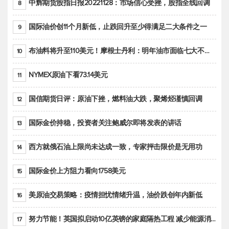
中辉期货股指日报20221128：市场信心受挫，股指全线回调
8
国际油价创11个月新低，止跌回升至少得满足二大条件之一
9
布油料将升至110美元！摩根士丹利：明年油市面临七大不确定性
10
NYMEX原油下看73.14美元
11
国信期货日评：原油下挫，燃料油大跌，聚烯烃谨慎回调
12
国际金价持稳，投资者关注鲍威尔即将发表的讲话
13
西方就俄石油上限尚未达成一致，专家抨击限价是无用功
14
国际金价上方阻力看向1758美元
15
美原油交易策略：疫情担忧情绪升温，油价跌创年内新低
16
努力节能！英国拟启动10亿英镑的家庭隔热工程 减少能源消耗
17