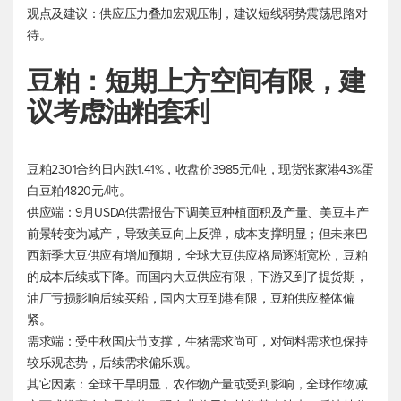
观点及建议：供应压力叠加宏观压制，建议短线弱势震荡思路对
待。
豆粕：短期上方空间有限，建
议考虑油粕套利
豆粕2301合约日内跌1.41%，收盘价3985元/吨，现货张家港43%蛋
白豆粕4820元/吨。
供应端：9月USDA供需报告下调美豆种植面积及产量、美豆丰产
前景转变为减产，导致美豆向上反弹，成本支撑明显；但未来巴
西新季大豆供应有增加预期，全球大豆供应格局逐渐宽松，豆粕
的成本后续或下降。而国内大豆供应有限，下游又到了提货期，
油厂亏损影响后续买船，国内大豆到港有限，豆粕供应整体偏
紧。
需求端：受中秋国庆节支撑，生猪需求尚可，对饲料需求也保持
较乐观态势，后续需求偏乐观。
其它因素：全球干旱明显，农作物产量或受到影响，全球作物减