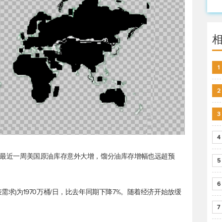
1
2
3
4
示，最近一周美国原油库存意外大增，馏分油库存增幅也远超预
5
6
需求)为1970万桶/日，比去年同期下降7%。随着经济开始放缓
7