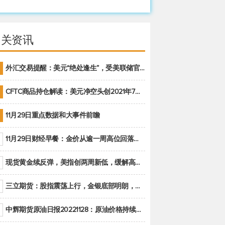
相关资讯
外汇交易提醒：美元“绝处逢生”，受美联储官员鹰派讲话支撑
CFTC商品持仓解读：美元净空头创2021年7月以来最大，黄金期货投机性净多头头寸减少
11月29日重点数据和大事件前瞻
11月29日财经早餐：金价从逾一周高位回落，美联储官员重申鹰派立场推动美元回升
现货黄金续反弹，美指创两周新低，缓解高通胀美国须治本
三立期货：股指震荡上行，金银底部明朗，原油偏弱走势(20221128收评)
中辉期货原油日报20221128：原油价格持续下降，市场关注OPEC+新一轮产能政策