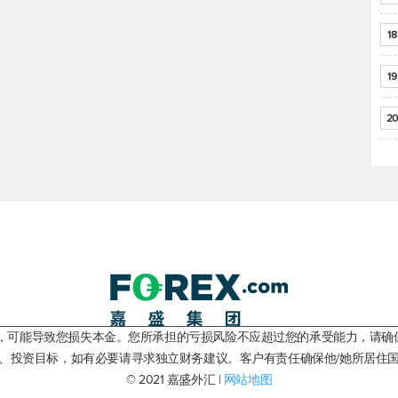
18
19
20
险，可能导致您损失本金。您所承担的亏损风险不应超过您的承受能力，请确
、投资目标，如有必要请寻求独立财务建议。客户有责任确保他/她所居住
© 2021 嘉盛外汇 |
网站地图