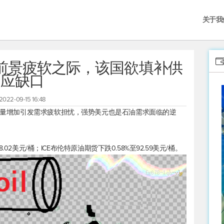
关于我
前景疲软之际，该国欲填补供
应缺口
2022-09-15 16:48
存大量增加引发需求疲软担忧，强势美元也是石油需求面临的逆
.02美元/桶；ICE
布伦特原油
期货下跌0.58%至92.59美元/桶。