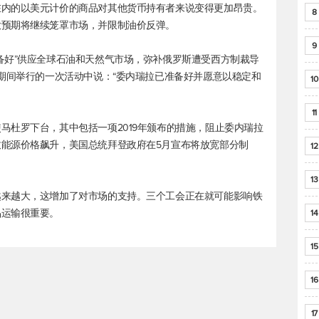
在内的以美元计价的商品对其他货币持有者来说变得更加昂贵。
8
大预期将继续笼罩市场，并限制油价反弹。
9
备好”供应全球石油和天然气市场，弥补俄罗斯遭受西方制裁导
斯期间举行的一次活动中说：“委内瑞拉已准备好并愿意以稳定和
10
11
马杜罗下台，其中包括一项2019年颁布的措施，阻止委内瑞拉
能源价格飙升，美国总统拜登政府在5月宣布将放宽部分制
12
13
越来越大，这增加了对市场的支持。三个工会正在就可能影响铁
品运输很重要。
14
15
16
17