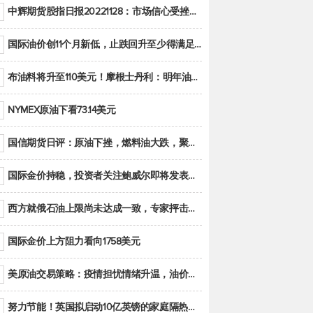
中辉期货股指日报20221128：市场信心受挫，股指全线回调
国际油价创11个月新低，止跌回升至少得满足二大条件之一
布油料将升至110美元！摩根士丹利：明年油市面临七大不确定性
NYMEX原油下看73.14美元
国信期货日评：原油下挫，燃料油大跌，聚烯烃谨慎回调
国际金价持稳，投资者关注鲍威尔即将发表的讲话
西方就俄石油上限尚未达成一致，专家抨击限价是无用功
国际金价上方阻力看向1758美元
美原油交易策略：疫情担忧情绪升温，油价跌创年内新低
努力节能！英国拟启动10亿英镑的家庭隔热工程 减少能源消耗