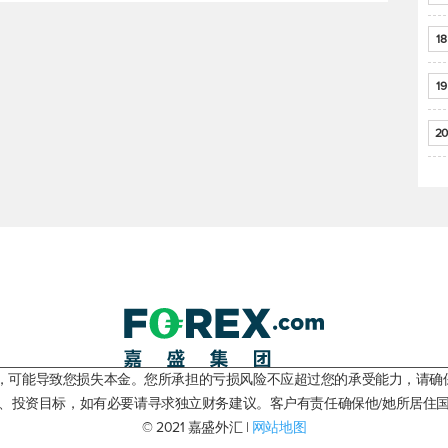
18
19
20
险，可能导致您损失本金。您所承担的亏损风险不应超过您的承受能力，请确
、投资目标，如有必要请寻求独立财务建议。客户有责任确保他/她所居住
© 2021 嘉盛外汇 |
网站地图