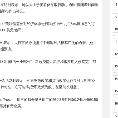
采访时表示，她认为由于美联储采取行动，通胀“将随着时间推
8
储举措作出补充。
9
ngford表示：“美联储需要对经济体系进行猛烈冲击，扩大幅度加息的可
10
80美元/盎司。”
11
4日)表示，央行官员必须坚持不懈地对抗根基广泛的通胀。她并
放缓预测。
12
性和困难的一小部分”。新冠疫情大流行和俄罗斯入侵乌克兰都
13
14
席一次活动时表示，如果财政政策和货币政策运作良好，明年经
针对性，它可能“与货币政策为敌，甚至助长通胀”。
15
 Trust——周三的持仓量从周二的962.88吨下降0.24%至960.56
16
不愿持有贵金属。
17