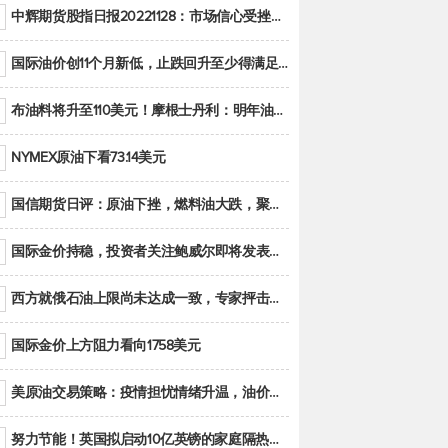
中辉期货股指日报20221128：市场信心受挫，股指全线回调
国际油价创11个月新低，止跌回升至少得满足二大条件之一
布油料将升至110美元！摩根士丹利：明年油市面临七大不确定性
NYMEX原油下看73.14美元
国信期货日评：原油下挫，燃料油大跌，聚烯烃谨慎回调
国际金价持稳，投资者关注鲍威尔即将发表的讲话
西方就俄石油上限尚未达成一致，专家抨击限价是无用功
国际金价上方阻力看向1758美元
美原油交易策略：疫情担忧情绪升温，油价跌创年内新低
努力节能！英国拟启动10亿英镑的家庭隔热工程 减少能源消耗