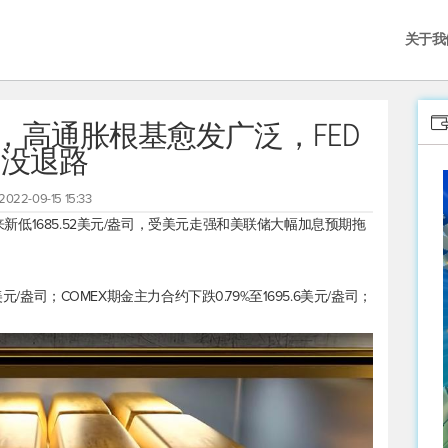
关于我
，高通胀根基愈发广泛，FED
没退路
2022-09-15 15:33
以来新低1685.52美元/盎司，受美元走强和美联储大幅加息预期拖
74美元/盎司；COMEX期金主力合约下跌0.79%至1695.6美元/盎司；