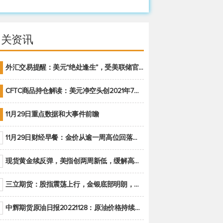
相关资讯
外汇交易提醒：美元“绝处逢生”，受美联储官员鹰派讲话支撑
CFTC商品持仓解读：美元净空头创2021年7月以来最大，黄金期货投机性净多头头寸减少
11月29日重点数据和大事件前瞻
11月29日财经早餐：金价从逾一周高位回落，美联储官员重申鹰派立场推动美元回升
现货黄金续反弹，美指创两周新低，缓解高通胀美国须治本
三立期货：股指震荡上行，金银底部明朗，原油偏弱走势(20221128收评)
中辉期货原油日报20221128：原油价格持续下降，市场关注OPEC+新一轮产能政策