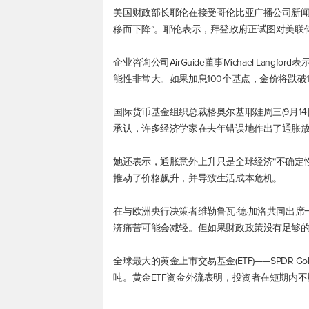
美国财政部长耶伦在接受哥伦比亚广播公司新闻
移而下降”。耶伦表示，拜登政府正试图对美联
企业咨询公司AirGuide董事Michael La
能性非常大。如果加息100个基点，金价将跌破16
国际货币基金组织总裁格奥尔基耶娃周三(9月1
承认，许多经济学家在去年错误地作出了通胀
她还表示，通胀意外上升只是全球经济“不确定
推动了价格飙升，并导致生活成本危机。
在与欧洲央行决策者维勒鲁瓦·德·加洛共同出
济痛苦可能会减轻。但如果财政政策没有足够的
全球最大的黄金上市交易基金(ETF)——SPDR Gold
吨。黄金ETF资金外流表明，投资者在短期内