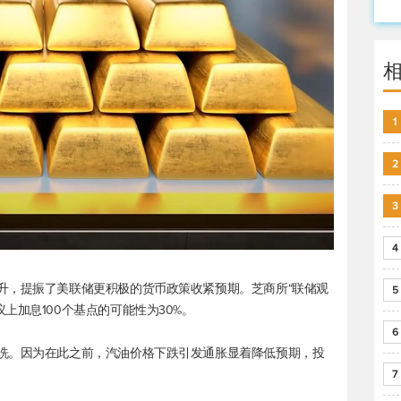
1
2
3
4
升，提振了美联储更积极的货币政策收紧预期。芝商所“联储观
5
上加息100个基点的可能性为30%。
6
洗。因为在此之前，汽油价格下跌引发通胀显着降低预期，投
7