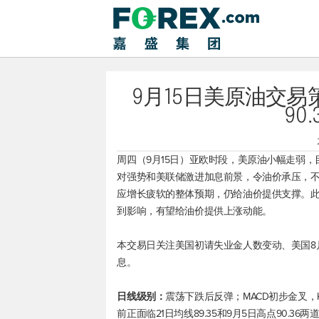
9月15日美原油交易
90
周四（9月15日）亚欧时段，
美原油
小幅走弱，目
对强势和美联储激进加息前景，令油价承压，不
应增长疲软的整体预期，仍给油价提供支撑。
到影响，有望给油价提供上涨动能。
本交易日关注美国初请失业金人数变动、美国8
息。
日线级别：
震荡下跌后反弹；MACD初步金叉，
前正面临21日均线89.35和9月5日高点90.3