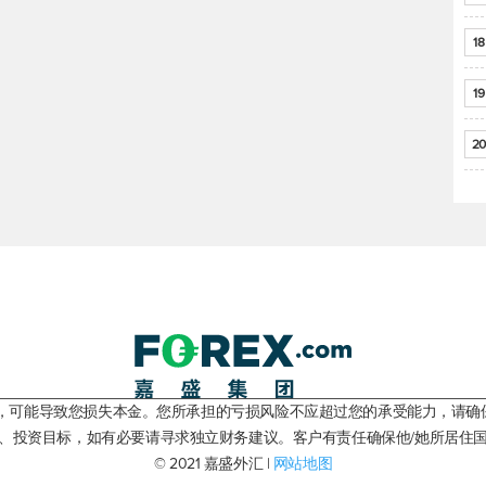
18
19
20
险，可能导致您损失本金。您所承担的亏损风险不应超过您的承受能力，请确
、投资目标，如有必要请寻求独立财务建议。客户有责任确保他/她所居住
© 2021 嘉盛外汇 |
网站地图