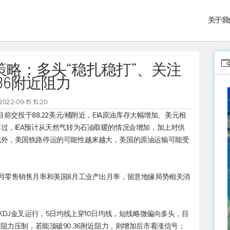
关于我
策略：多头“稳扎稳打”、关注
.36附近阻力
2022-09-15 15:20
前交投于88.22美元/桶附近，EIA原油库存大幅增加、美元相
过，IEA预计从天然气转为石油取暖的情况会增加，加上对供
此外，美国铁路停运的可能性越来越大，美国的原油运输可能受
月零售销售月率和美国8月工业产出月率，留意地缘局势相关消
KDJ金叉运行，5日均线上穿10日均线，短线略微偏向多头，目
6两道阻力压制，若能顶破90.36附近阻力，则增加后市看涨信号；