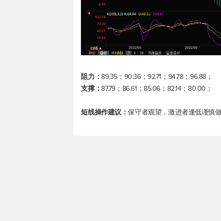
阻力：
89.35；90.36；92.71；94.78；96.88；
支撑：
87.79；86.61；85.06；82.14；80.00；
短线操作建议：
保守者观望，激进者逢低谨慎