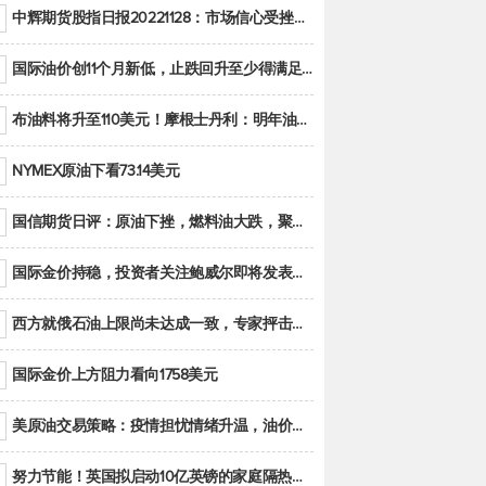
中辉期货股指日报20221128：市场信心受挫，股指全线回调
国际油价创11个月新低，止跌回升至少得满足二大条件之一
布油料将升至110美元！摩根士丹利：明年油市面临七大不确定性
NYMEX原油下看73.14美元
国信期货日评：原油下挫，燃料油大跌，聚烯烃谨慎回调
国际金价持稳，投资者关注鲍威尔即将发表的讲话
西方就俄石油上限尚未达成一致，专家抨击限价是无用功
国际金价上方阻力看向1758美元
美原油交易策略：疫情担忧情绪升温，油价跌创年内新低
努力节能！英国拟启动10亿英镑的家庭隔热工程 减少能源消耗