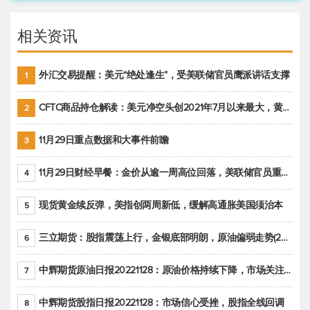
相关资讯
外汇交易提醒：美元“绝处逢生”，受美联储官员鹰派讲话支撑
1
CFTC商品持仓解读：美元净空头创2021年7月以来最大，黄金期货投机性净多头头寸减少
2
11月29日重点数据和大事件前瞻
3
11月29日财经早餐：金价从逾一周高位回落，美联储官员重申鹰派立场推动美元回升
4
现货黄金续反弹，美指创两周新低，缓解高通胀美国须治本
5
三立期货：股指震荡上行，金银底部明朗，原油偏弱走势(20221128收评)
6
中辉期货原油日报20221128：原油价格持续下降，市场关注OPEC+新一轮产能政策
7
中辉期货股指日报20221128：市场信心受挫，股指全线回调
8