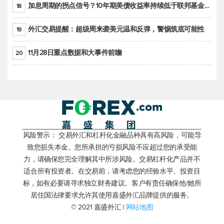
加息周期的拐点信号？10年期美债收益率持续低于联邦基金利率目标区间
18
外汇交易提醒：超级周来袭美元温和反弹，警惕筑底可能性
19
11月28日重点数据和大事件前瞻
20
风险警示： 交易外汇和杠杆化金融品种具有高风险，可能导
致您损失本金。您所承担的亏损风险不应超过您的承受能
力，请确保您完全理解其中所涉风险。交易杠杆化产品并不
适合所有投资者。在交易前，请考虑您的经验水平、投资目
标，如有必要请寻求独立财务建议。客户有责任确保他/她所
居住国法律要求允许其使用嘉盛外汇品牌提供的服务。
© 2021 嘉盛外汇 |
网站地图