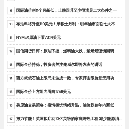
国际油价创11个月新低，止跌回升至少得满足二大条件之一
9
布油料将升至110美元！摩根士丹利：明年油市面临七大不确定性
10
NYMEX原油下看73.14美元
11
国信期货日评：原油下挫，燃料油大跌，聚烯烃谨慎回调
12
国际金价持稳，投资者关注鲍威尔即将发表的讲话
13
西方就俄石油上限尚未达成一致，专家抨击限价是无用功
14
国际金价上方阻力看向1758美元
15
美原油交易策略：疫情担忧情绪升温，油价跌创年内新低
16
努力节能！英国拟启动10亿英镑的家庭隔热工程 减少能源消耗
17