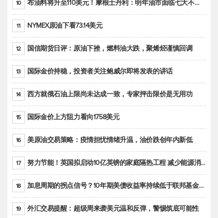
布油料将升至110美元！摩根士丹利：明年油市面临七大不确定性
10
NYMEX原油下看73.14美元
11
国信期货日评：原油下挫，燃料油大跌，聚烯烃谨慎回调
12
国际金价持稳，投资者关注鲍威尔即将发表的讲话
13
西方就俄石油上限尚未达成一致，专家抨击限价是无用功
14
国际金价上方阻力看向1758美元
15
美原油交易策略：疫情担忧情绪升温，油价跌创年内新低
16
努力节能！英国拟启动10亿英镑的家庭隔热工程 减少能源消耗
17
加息周期的拐点信号？10年期美债收益率持续低于联邦基金利率目标区间
18
外汇交易提醒：超级周来袭美元温和反弹，警惕筑底可能性
19