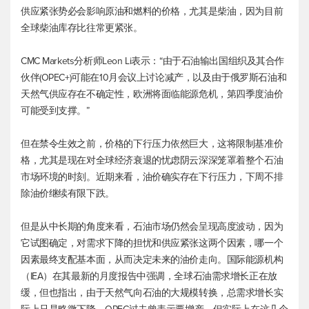
供应紧张势必会影响原油和燃料的价格，尤其是柴油，因为目前
全球柴油库存比往常更紧张。
CMC Markets分析师Leon Li表示：“由于石油输出国组织及其合作
伙伴(OPEC+)可能在10月会议上讨论减产，以及由于俄罗斯石油和
天然气供应存在不确定性，欧洲将面临能源危机，第四季度油价
可能受到支撑。”
但在禁令生效之前，价格的下行压力依然巨大，这将限制基准价
格，尤其是现在对全球经济衰退的忧虑阴云深深笼罩着整个石油
市场环境的时刻。近期来看，油价确实存在下行压力，下周不排
除油价继续有限下跌。
但是从中长期的角度来看，石油市场仍然会呈现高度波动，因为
它试图确定，对需求下降的担忧和供应紧张这两个因素，哪一个
因素最终支配基本面，从而决定未来的油价走向。国际能源机构
（IEA）在其最新的月度报告中强调，全球石油需求增长正在放
缓，但也指出，由于天然气向石油的大规模转换，总需求增长实