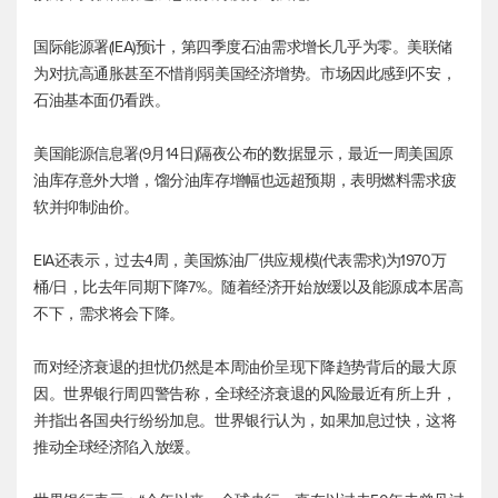
国际能源署(IEA)预计，第四季度石油需求增长几乎为零。美联储
为对抗高通胀甚至不惜削弱美国经济增势。市场因此感到不安，
石油基本面仍看跌。
美国能源信息署(9月14日)隔夜公布的数据显示，最近一周美国原
油库存意外大增，馏分油库存增幅也远超预期，表明燃料需求疲
软并抑制油价。
EIA还表示，过去4周，美国炼油厂供应规模(代表需求)为1970万
桶/日，比去年同期下降7%。随着经济开始放缓以及能源成本居高
不下，需求将会下降。
而对经济衰退的担忧仍然是本周油价呈现下降趋势背后的最大原
因。世界银行周四警告称，全球经济衰退的风险最近有所上升，
并指出各国央行纷纷加息。世界银行认为，如果加息过快，这将
推动全球经济陷入放缓。