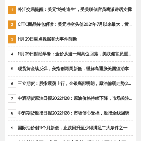
外汇交易提醒：美元“绝处逢生”，受美联储官员鹰派讲话支撑
1
CFTC商品持仓解读：美元净空头创2021年7月以来最大，黄金期货投机性净多头头寸减少
2
11月29日重点数据和大事件前瞻
3
11月29日财经早餐：金价从逾一周高位回落，美联储官员重申鹰派立场推动美元回升
4
现货黄金续反弹，美指创两周新低，缓解高通胀美国须治本
5
三立期货：股指震荡上行，金银底部明朗，原油偏弱走势(20221128收评)
6
中辉期货原油日报20221128：原油价格持续下降，市场关注OPEC+新一轮产能政策
7
中辉期货股指日报20221128：市场信心受挫，股指全线回调
8
国际油价创11个月新低，止跌回升至少得满足二大条件之一
9