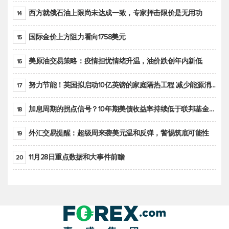
西方就俄石油上限尚未达成一致，专家抨击限价是无用功
14
国际金价上方阻力看向1758美元
15
美原油交易策略：疫情担忧情绪升温，油价跌创年内新低
16
努力节能！英国拟启动10亿英镑的家庭隔热工程 减少能源消耗
17
加息周期的拐点信号？10年期美债收益率持续低于联邦基金利率目标区间
18
外汇交易提醒：超级周来袭美元温和反弹，警惕筑底可能性
19
11月28日重点数据和大事件前瞻
20