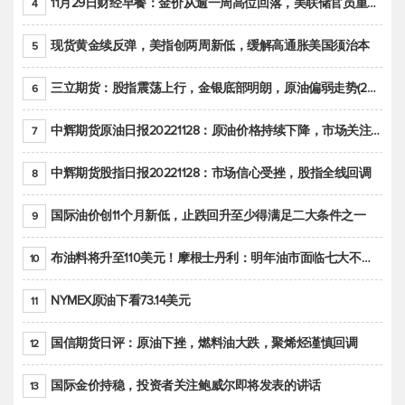
11月29日财经早餐：金价从逾一周高位回落，美联储官员重申鹰派立场推动美元回升
4
现货黄金续反弹，美指创两周新低，缓解高通胀美国须治本
5
三立期货：股指震荡上行，金银底部明朗，原油偏弱走势(20221128收评)
6
中辉期货原油日报20221128：原油价格持续下降，市场关注OPEC+新一轮产能政策
7
中辉期货股指日报20221128：市场信心受挫，股指全线回调
8
国际油价创11个月新低，止跌回升至少得满足二大条件之一
9
布油料将升至110美元！摩根士丹利：明年油市面临七大不确定性
10
NYMEX原油下看73.14美元
11
国信期货日评：原油下挫，燃料油大跌，聚烯烃谨慎回调
12
国际金价持稳，投资者关注鲍威尔即将发表的讲话
13