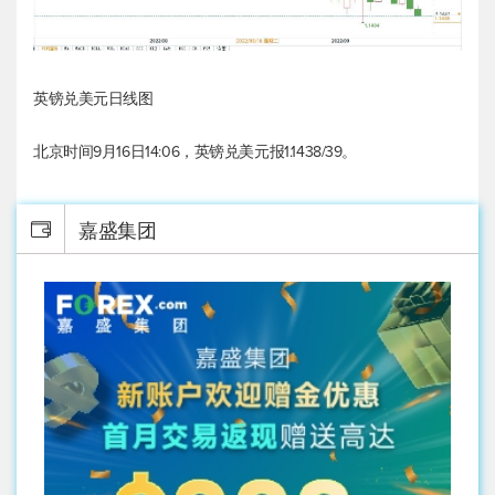
英镑兑美元
日线图
北京时间9月16日14:06，
英镑兑美元
报1.1438/39。
嘉盛集团