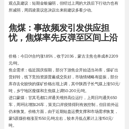
观点及建议：短期金银偏弱，但经过上周的大跌后下行动力也有
所减弱，周四凌晨议息决议出来前建议多看少动。
焦煤：事故频发引发供应担
忧，焦煤率先反弹至区间上沿
价格：今日01合约涨1.85%，收于2036，蒙古主焦仓单成本2209
元/吨。
焦企需求：临近国庆假期，部分下游焦企开始适当补库，煤矿出
货好转，线下竞拍资源普遍成交良好，市场情绪略有提振，部分
库存去化较快的煤矿价格出现上调，其中陕西子长气煤上涨50元/
吨，乡宁地区瘦煤和主焦煤上调50-200元/吨。
进口蒙煤：甘其毛都口岸通关维持高位运行，上周日均通关650
车，周环比增加26车，策克口岸疫情得到有效控制，但目前外运
仍未恢复。价格方面，由于近期短盘运费支撑和市场需求恢复，
蒙5原煤价格涨至1550元/吨左右，较本月低点累计上涨150元/
吨。