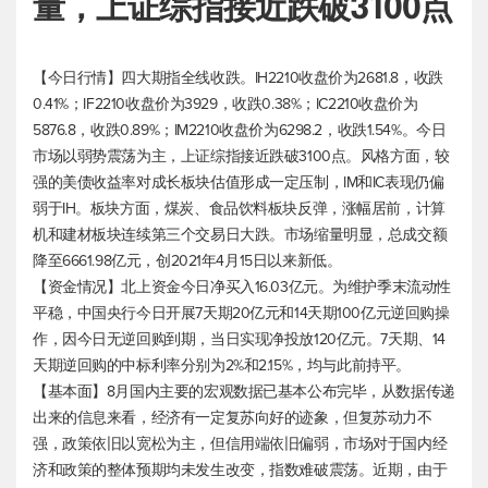
量，上证综指接近跌破3100点
【今日行情】四大期指全线收跌。IH2210收盘价为2681.8，收跌
0.41%；IF2210收盘价为3929，收跌0.38%；IC2210收盘价为
5876.8，收跌0.89%；IM2210收盘价为6298.2，收跌1.54%。今日
市场以弱势震荡为主，上证综指接近跌破3100点。风格方面，较
强的美债收益率对成长板块估值形成一定压制，IM和IC表现仍偏
弱于IH。板块方面，煤炭、食品饮料板块反弹，涨幅居前，计算
机和建材板块连续第三个交易日大跌。市场缩量明显，总成交额
降至6661.98亿元，创2021年4月15日以来新低。
【资金情况】北上资金今日净买入16.03亿元。为维护季末流动性
平稳，中国央行今日开展7天期20亿元和14天期100亿元逆回购操
作，因今日无逆回购到期，当日实现净投放120亿元。7天期、14
天期逆回购的中标利率分别为2%和2.15%，均与此前持平。
【基本面】8月国内主要的宏观数据已基本公布完毕，从数据传递
出来的信息来看，经济有一定复苏向好的迹象，但复苏动力不
强，政策依旧以宽松为主，但信用端依旧偏弱，市场对于国内经
济和政策的整体预期均未发生改变，指数难破震荡。近期，由于