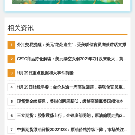
相关资讯
外汇交易提醒：美元“绝处逢生”，受美联储官员鹰派讲话支撑
1
CFTC商品持仓解读：美元净空头创2021年7月以来最大，黄金期货投机性净多头头寸减少
2
11月29日重点数据和大事件前瞻
3
11月29日财经早餐：金价从逾一周高位回落，美联储官员重申鹰派立场推动美元回升
4
现货黄金续反弹，美指创两周新低，缓解高通胀美国须治本
5
三立期货：股指震荡上行，金银底部明朗，原油偏弱走势(20221128收评)
6
中辉期货原油日报20221128：原油价格持续下降，市场关注OPEC+新一轮产能政策
7