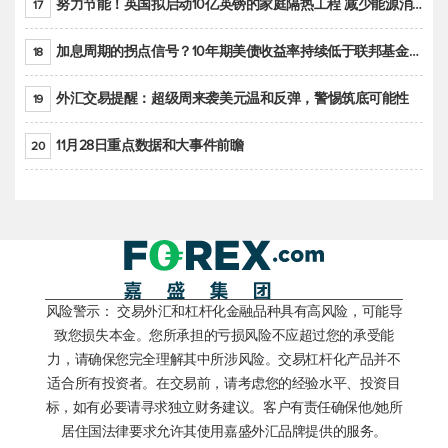
努力节能！英国拟启动10亿英镑的家庭隔热工程 减少能源消耗
17
加息周期的拐点信号？10年期美债收益率持续低于联邦基金利率目标区间
18
外汇交易提醒：超级周来袭美元温和反弹，警惕筑底可能性
19
11月28日重点数据和大事件前瞻
20
风险警示： 交易外汇和杠杆化金融品种具有高风险，可能导
致您损失本金。您所承担的亏损风险不应超过您的承受能
力，请确保您完全理解其中所涉风险。交易杠杆化产品并不
适合所有投资者。在交易前，请考虑您的经验水平、投资目
标，如有必要请寻求独立财务建议。客户有责任确保他/她所
居住国法律要求允许其使用嘉盛外汇品牌提供的服务。