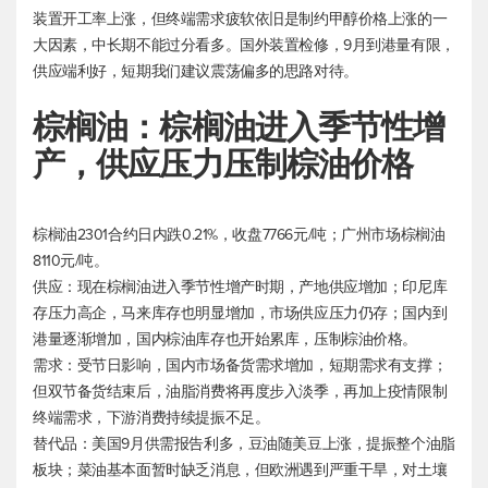
装置开工率上涨，但终端需求疲软依旧是制约甲醇价格上涨的一
大因素，中长期不能过分看多。国外装置检修，9月到港量有限，
供应端利好，短期我们建议震荡偏多的思路对待。
棕榈油：棕榈油进入季节性增
产，供应压力压制棕油价格
棕榈油2301合约日内跌0.21%，收盘7766元/吨；广州市场棕榈油
8110元/吨。
供应：现在棕榈油进入季节性增产时期，产地供应增加；印尼库
存压力高企，马来库存也明显增加，市场供应压力仍存；国内到
港量逐渐增加，国内棕油库存也开始累库，压制棕油价格。
需求：受节日影响，国内市场备货需求增加，短期需求有支撑；
但双节备货结束后，油脂消费将再度步入淡季，再加上疫情限制
终端需求，下游消费持续提振不足。
替代品：美国9月供需报告利多，豆油随美豆上涨，提振整个油脂
板块；菜油基本面暂时缺乏消息，但欧洲遇到严重干旱，对土壤