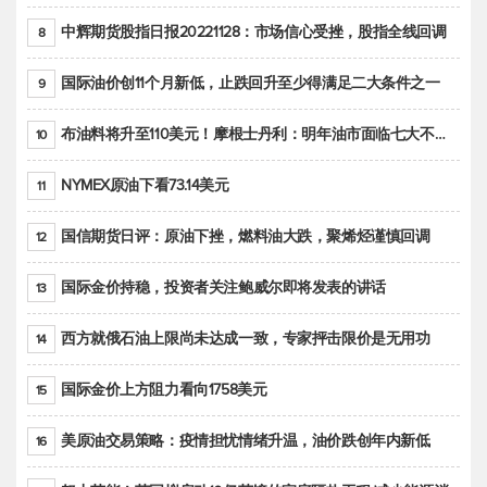
中辉期货股指日报20221128：市场信心受挫，股指全线回调
8
国际油价创11个月新低，止跌回升至少得满足二大条件之一
9
布油料将升至110美元！摩根士丹利：明年油市面临七大不确定性
10
NYMEX原油下看73.14美元
11
国信期货日评：原油下挫，燃料油大跌，聚烯烃谨慎回调
12
国际金价持稳，投资者关注鲍威尔即将发表的讲话
13
西方就俄石油上限尚未达成一致，专家抨击限价是无用功
14
国际金价上方阻力看向1758美元
15
美原油交易策略：疫情担忧情绪升温，油价跌创年内新低
16