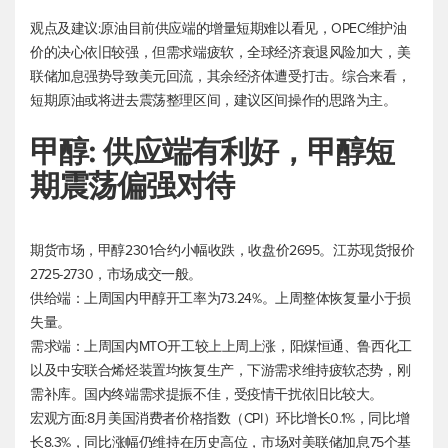
观点及建议:原油目前供应端的增量短期难以看见，OPEC维护油
价的决心依旧较强，但需求端疲软，全球经济衰退风险加大，美
联储加息强势导致美元回流，其余经济体遭受打击。综合来看，
短期原油或将进去震荡整理区间，建议区间操作的思路为主。
甲醇: 供应端有利好，甲醇短
期震荡偏强对待
期货市场，甲醇2301合约小幅收跌，收盘价2695。江苏现货报价
2725-2730，市场成交一般。
供给端：上周国内甲醇开工率为73.24%。上周整体恢复量小于损
失量。
需求端：上周国内MTO开工较上上周上涨，阳煤恒通、鲁西化工
以及中安联合烯烃装置均恢复生产，下游需求维持疲软态势，刚
需补库。国内终端需求提振不佳，受疫情干扰依旧比较大。
宏观方面:8月美国消费者价格指数（CPI）环比增长0.1%，同比增
长8.3%，同比涨幅仍维持在历史高位，市场对美联储加息75个基