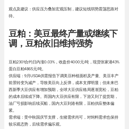
观点及建议：供应压力叠加宏观压制，建议短线弱势震荡思路对
待。
豆粕：美豆最终产量或继续下
调，豆粕依旧维持强势
豆粕2301合约日内涨0.03%，收盘价4000元/吨，现货张家港43%
蛋白豆粕4865元/吨。
供应端：9月USDA供需报告下调美豆种植面积及产量、美豆丰产
前景转变为减产，导致美豆向上反弹，成本支撑明显；但未来巴
西新季大豆供应有增加预期，全球大豆供应格局逐渐宽松，豆粕
的成本后续或下降。而国内大豆供应有限，下游又到了提货期，
油厂亏损影响后续买船，国内大豆到港有限，豆粕供应整体偏
紧。
需求端：受中秋国庆节支撑，生猪需求尚可，对饲料需求也保持
较乐观态势，后续需求偏乐观。