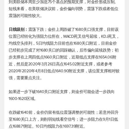
到美联储本周至少加息75个基点的预期支撑，对金价形成压制。
短线来看，在美联储决议前，金价偏向弱势，震荡下跌或者低位
震荡的可能性较大。
日线级别：
震荡下跌；金价上周跌破了1680关口强支撑，目前该
位置已经转化为强阻力位所在，MACD死叉信号延续，KDJ死叉，
均线空头排列，5日均线阻力目前也在1680关口附近，目前金价
已经初步完成了对1680关口的回踩确认，后市偏向延续跌势；初
步支撑在上周四低点1660关口附近，近期低点支撑在1654.06附
近，然后是2020年3月26日高点1645.02附近支撑，或者参考
2020年2020年4月8日低点1640.90附近支撑，该位置支撑相对较
强，需要重点关注。
如果进一步下破1640关口附近支撑，则金价可能会进一步跌向
1600-1620区域。
在跌破1640前，金价仍留有低位震荡调整的可能性；若意外回升
至1680关口上方，则削弱短线看空信号；进一步阻力在9月1日低
点1688.71附近。10日均线阻力在1697.39附近。