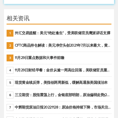
相关资讯
外汇交易提醒：美元“绝处逢生”，受美联储官员鹰派讲话支撑
1
CFTC商品持仓解读：美元净空头创2021年7月以来最大，黄金期货投机性净多头头寸减少
2
11月29日重点数据和大事件前瞻
3
11月29日财经早餐：金价从逾一周高位回落，美联储官员重申鹰派立场推动美元回升
4
现货黄金续反弹，美指创两周新低，缓解高通胀美国须治本
5
三立期货：股指震荡上行，金银底部明朗，原油偏弱走势(20221128收评)
6
中辉期货原油日报20221128：原油价格持续下降，市场关注OPEC+新一轮产能政策
7