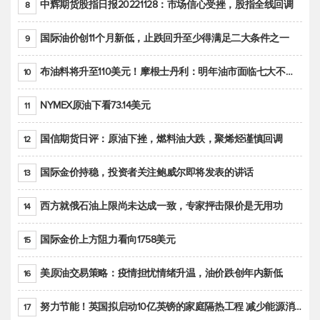
中辉期货股指日报20221128：市场信心受挫，股指全线回调
8
国际油价创11个月新低，止跌回升至少得满足二大条件之一
9
布油料将升至110美元！摩根士丹利：明年油市面临七大不确定性
10
NYMEX原油下看73.14美元
11
国信期货日评：原油下挫，燃料油大跌，聚烯烃谨慎回调
12
国际金价持稳，投资者关注鲍威尔即将发表的讲话
13
西方就俄石油上限尚未达成一致，专家抨击限价是无用功
14
国际金价上方阻力看向1758美元
15
美原油交易策略：疫情担忧情绪升温，油价跌创年内新低
16
努力节能！英国拟启动10亿英镑的家庭隔热工程 减少能源消耗
17