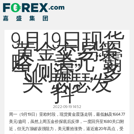
9月19日现货
黄金交易策
略：美元“霸
气侧漏”，多
头“瑟瑟发
抖”
2022-09-19 14:52
周一（9月19日）亚欧时段，
现货黄金
震荡走弱，最低触及1664.77
美元/盎司，虽然上周五金价探底后反弹，一度回升至1680关口附
近，但无力顶破该强阻力，美元重拾涨势，逼近逾20年高点，受