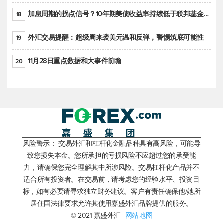
加息周期的拐点信号？10年期美债收益率持续低于联邦基金利率目标区间
18
外汇交易提醒：超级周来袭美元温和反弹，警惕筑底可能性
19
11月28日重点数据和大事件前瞻
20
风险警示： 交易外汇和杠杆化金融品种具有高风险，可能导
致您损失本金。您所承担的亏损风险不应超过您的承受能
力，请确保您完全理解其中所涉风险。交易杠杆化产品并不
适合所有投资者。在交易前，请考虑您的经验水平、投资目
标，如有必要请寻求独立财务建议。客户有责任确保他/她所
居住国法律要求允许其使用嘉盛外汇品牌提供的服务。
© 2021 嘉盛外汇 |
网站地图