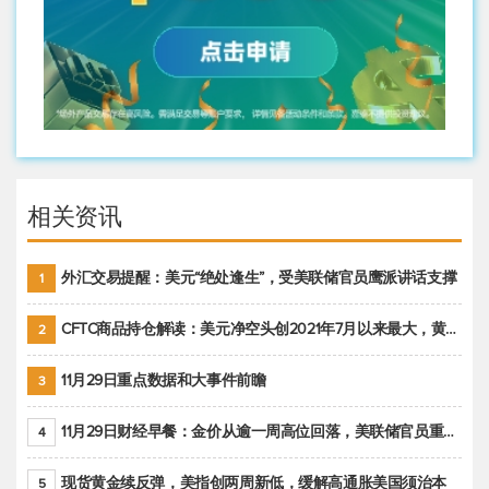
相关资讯
外汇交易提醒：美元“绝处逢生”，受美联储官员鹰派讲话支撑
1
CFTC商品持仓解读：美元净空头创2021年7月以来最大，黄金期货投机性净多头头寸减少
2
11月29日重点数据和大事件前瞻
3
11月29日财经早餐：金价从逾一周高位回落，美联储官员重申鹰派立场推动美元回升
4
现货黄金续反弹，美指创两周新低，缓解高通胀美国须治本
5