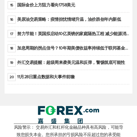
国际金价上方阻力看向1758美元
15
美原油交易策略：疫情担忧情绪升温，油价跌创年内新低
16
努力节能！英国拟启动10亿英镑的家庭隔热工程 减少能源消耗
17
加息周期的拐点信号？10年期美债收益率持续低于联邦基金利率目标区间
18
外汇交易提醒：超级周来袭美元温和反弹，警惕筑底可能性
19
11月28日重点数据和大事件前瞻
20
风险警示： 交易外汇和杠杆化金融品种具有高风险，可能导
致您损失本金。您所承担的亏损风险不应超过您的承受能