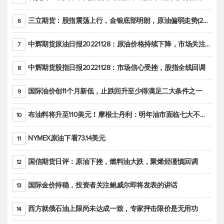
三立期货：股指震荡上行，金银底部明朗，原油偏弱走势(20221128收评)
6
中辉期货原油日报20221128：原油价格持续下降，市场关注OPEC+新一轮产能政策
7
中辉期货股指日报20221128：市场信心受挫，股指全线回调
8
国际油价创11个月新低，止跌回升至少得满足二大条件之一
9
布油料将升至110美元！摩根士丹利：明年油市面临七大不确定性
10
NYMEX原油下看73.14美元
11
国信期货日评：原油下挫，燃料油大跌，聚烯烃谨慎回调
12
国际金价持稳，投资者关注鲍威尔即将发表的讲话
13
西方就俄石油上限尚未达成一致，专家抨击限价是无用功
14