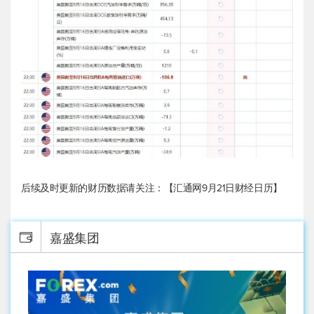
后续及时更新的财历数据请关注：【汇通网9月21日财经日历】
嘉盛集团