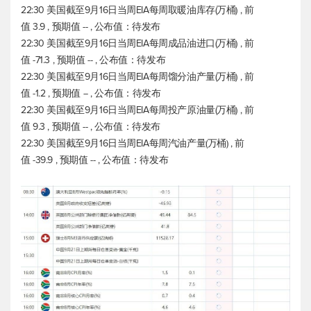
22:30 美国截至9月16日当周EIA每周取暖油库存(万桶) , 前
值 3.9 , 预期值 -- , 公布值：待发布
22:30 美国截至9月16日当周EIA每周成品油进口(万桶) , 前
值 -71.3 , 预期值 -- , 公布值：待发布
22:30 美国截至9月16日当周EIA每周馏分油产量(万桶) , 前
值 -1.2 , 预期值 -- , 公布值：待发布
22:30 美国截至9月16日当周EIA每周投产原油量(万桶) , 前
值 9.3 , 预期值 -- , 公布值：待发布
22:30 美国截至9月16日当周EIA每周汽油产量(万桶) , 前
值 -39.9 , 预期值 -- , 公布值：待发布