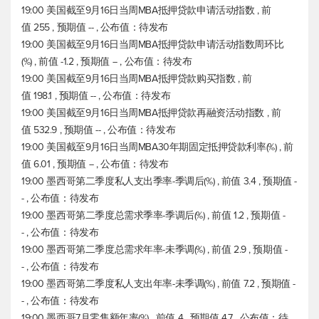
19:00 美国截至9月16日当周MBA抵押贷款申请活动指数 , 前
值 255 , 预期值 -- , 公布值：待发布
19:00 美国截至9月16日当周MBA抵押贷款申请活动指数周环比
(%) , 前值 -1.2 , 预期值 -- , 公布值：待发布
19:00 美国截至9月16日当周MBA抵押贷款购买指数 , 前
值 198.1 , 预期值 -- , 公布值：待发布
19:00 美国截至9月16日当周MBA抵押贷款再融资活动指数 , 前
值 532.9 , 预期值 -- , 公布值：待发布
19:00 美国截至9月16日当周MBA30年期固定抵押贷款利率(%) , 前
值 6.01 , 预期值 -- , 公布值：待发布
19:00 墨西哥第二季度私人支出季率-季调后(%) , 前值 3.4 , 预期值 -
- , 公布值：待发布
19:00 墨西哥第二季度总需求季率-季调后(%) , 前值 1.2 , 预期值 -
- , 公布值：待发布
19:00 墨西哥第二季度总需求年率-未季调(%) , 前值 2.9 , 预期值 -
- , 公布值：待发布
19:00 墨西哥第二季度私人支出年率-未季调(%) , 前值 7.2 , 预期值 -
- , 公布值：待发布
19:00 墨西哥7月零售额年率(%) , 前值 4 , 预期值 4.7 , 公布值：待