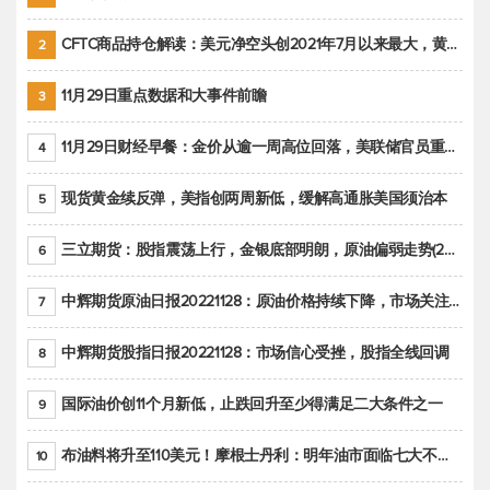
CFTC商品持仓解读：美元净空头创2021年7月以来最大，黄金期货投机性净多头头寸减少
2
11月29日重点数据和大事件前瞻
3
11月29日财经早餐：金价从逾一周高位回落，美联储官员重申鹰派立场推动美元回升
4
现货黄金续反弹，美指创两周新低，缓解高通胀美国须治本
5
三立期货：股指震荡上行，金银底部明朗，原油偏弱走势(20221128收评)
6
中辉期货原油日报20221128：原油价格持续下降，市场关注OPEC+新一轮产能政策
7
中辉期货股指日报20221128：市场信心受挫，股指全线回调
8
国际油价创11个月新低，止跌回升至少得满足二大条件之一
9
布油料将升至110美元！摩根士丹利：明年油市面临七大不确定性
10