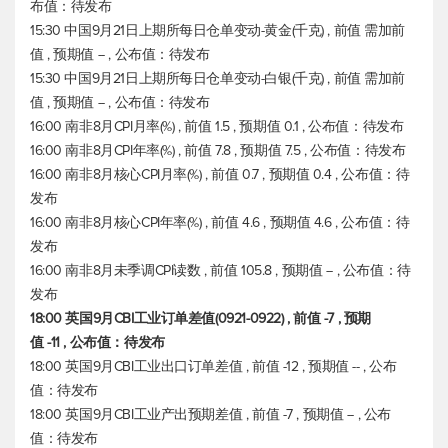
布值：待发布
15:30 中国9月21日上期所每日仓单变动-黄金(千克) , 前值 需加前
值 , 预期值 -- , 公布值：待发布
15:30 中国9月21日上期所每日仓单变动-白银(千克) , 前值 需加前
值 , 预期值 -- , 公布值：待发布
16:00 南非8月CPI月率(%) , 前值 1.5 , 预期值 0.1 , 公布值：待发布
16:00 南非8月CPI年率(%) , 前值 7.8 , 预期值 7.5 , 公布值：待发布
16:00 南非8月核心CPI月率(%) , 前值 0.7 , 预期值 0.4 , 公布值：待
发布
16:00 南非8月核心CPI年率(%) , 前值 4.6 , 预期值 4.6 , 公布值：待
发布
16:00 南非8月未季调CPI读数 , 前值 105.8 , 预期值 -- , 公布值：待
发布
18:00 英国9月CBI工业订单差值(0921-0922) , 前值 -7 , 预期
值 -11 , 公布值：待发布
18:00 英国9月CBI工业出口订单差值 , 前值 -12 , 预期值 -- , 公布
值：待发布
18:00 英国9月CBI工业产出预期差值 , 前值 -7 , 预期值 -- , 公布
值：待发布