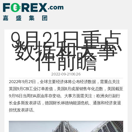
9月21日重点
数据和大事
件前瞻
2022-09-21 06:26
2022年9月21日，全球主要经济体将公布经济数据，需重点关注
英国9月CBI工业订单差值，美国8月成屋销售年化总数，美国截至
9月16日当周EIA原油库存变动。大事方面需关注：欧洲央行副行
长金多斯发表讲话，德国财长林德纳能源危机、通胀和经济衰退
担忧发表讲话。