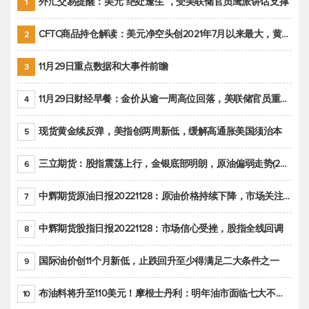
外汇交易提醒：美元“绝处逢生”，受美联储官员鹰派讲话支撑
1
CFTC商品持仓解读：美元净空头创2021年7月以来最大，黄金期货投机性净多头头寸减少
2
11月29日重点数据和大事件前瞻
3
11月29日财经早餐：金价从逾一周高位回落，美联储官员重申鹰派立场推动美元回升
4
现货黄金续反弹，美指创两周新低，缓解高通胀美国须治本
5
三立期货：股指震荡上行，金银底部明朗，原油偏弱走势(20221128收评)
6
中辉期货原油日报20221128：原油价格持续下降，市场关注OPEC+新一轮产能政策
7
中辉期货股指日报20221128：市场信心受挫，股指全线回调
8
国际油价创11个月新低，止跌回升至少得满足二大条件之一
9
布油料将升至110美元！摩根士丹利：明年油市面临七大不确定性
10