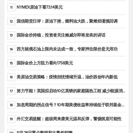
NYMEX原油下看73.14美元
11
国信期货日评：原油下挫，燃料油大跌，聚烯烃谨慎回调
12
国际金价持稳，投资者关注鲍威尔即将发表的讲话
13
西方就俄石油上限尚未达成一致，专家抨击限价是无用功
14
国际金价上方阻力看向1758美元
15
美原油交易策略：疫情担忧情绪升温，油价跌创年内新低
16
努力节能！英国拟启动10亿英镑的家庭隔热工程 减少能源消耗
17
加息周期的拐点信号？10年期美债收益率持续低于联邦基金利率目标区间
18
外汇交易提醒：超级周来袭美元温和反弹，警惕筑底可能性
19
11月28日重点数据和大事件前瞻