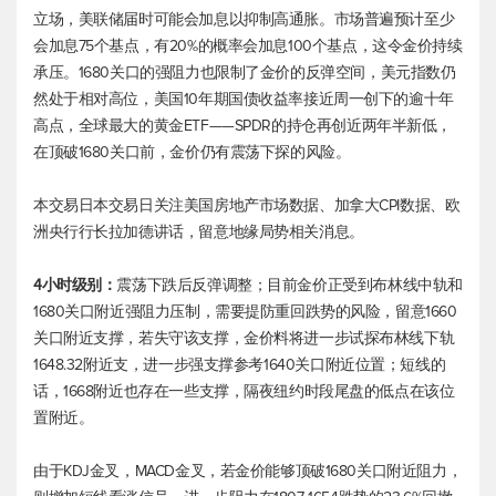
立场，美联储届时可能会加息以抑制高通胀。市场普遍预计至少
会加息75个基点，有20%的概率会加息100个基点，这令金价持续
承压。1680关口的强阻力也限制了金价的反弹空间，
美元指数
仍
然处于相对高位，美国10年期国债收益率接近周一创下的逾十年
高点，全球最大的黄金ETF——SPDR的持仓再创近两年半新低，
在顶破1680关口前，金价仍有震荡下探的风险。
本交易日本交易日关注美国房地产市场数据、加拿大CPI数据、欧
洲央行行长拉加德讲话，留意地缘局势相关消息。
4小时级别：
震荡下跌后反弹调整；目前金价正受到布林线中轨和
1680关口附近强阻力压制，需要提防重回跌势的风险，留意1660
关口附近支撑，若失守该支撑，金价料将进一步试探布林线下轨
1648.32附近支，进一步强支撑参考1640关口附近位置；短线的
话，1668附近也存在一些支撑，隔夜纽约时段尾盘的低点在该位
置附近。
由于KDJ金叉，MACD金叉，若金价能够顶破1680关口附近阻力，