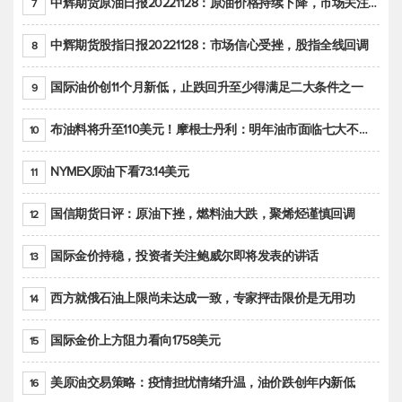
中辉期货原油日报20221128：原油价格持续下降，市场关注OPEC+新一轮产能政策
7
中辉期货股指日报20221128：市场信心受挫，股指全线回调
8
国际油价创11个月新低，止跌回升至少得满足二大条件之一
9
布油料将升至110美元！摩根士丹利：明年油市面临七大不确定性
10
NYMEX原油下看73.14美元
11
国信期货日评：原油下挫，燃料油大跌，聚烯烃谨慎回调
12
国际金价持稳，投资者关注鲍威尔即将发表的讲话
13
西方就俄石油上限尚未达成一致，专家抨击限价是无用功
14
国际金价上方阻力看向1758美元
15
美原油交易策略：疫情担忧情绪升温，油价跌创年内新低
16