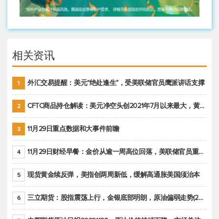
相关资讯
外汇交易提醒：美元“绝处逢生”，受美联储官员鹰派讲话支撑
1
CFTC商品持仓解读：美元净空头创2021年7月以来最大，黄金期货投机性净多头头寸减少
2
11月29日重点数据和大事件前瞻
3
11月29日财经早餐：金价从逾一周高位回落，美联储官员重申鹰派立场推动美元回升
4
现货黄金续反弹，美指创两周新低，缓解高通胀美国须治本
5
三立期货：股指震荡上行，金银底部明朗，原油偏弱走势(20221128收评)
6