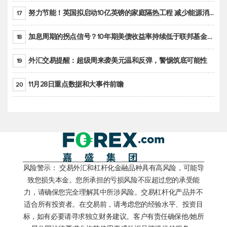
努力节能！英国拟启动10亿英镑的家庭隔热工程 减少能源消耗
17
加息周期的拐点信号？10年期美债收益率持续低于联邦基金利率目标区间
18
外汇交易提醒：超级周来袭美元温和反弹，警惕筑底可能性
19
11月28日重点数据和大事件前瞻
20
风险警示： 交易外汇和杠杆化金融品种具有高风险，可能导
致您损失本金。您所承担的亏损风险不应超过您的承受能
力，请确保您完全理解其中所涉风险。交易杠杆化产品并不
适合所有投资者。在交易前，请考虑您的经验水平、投资目
标，如有必要请寻求独立财务建议。客户有责任确保他/她所