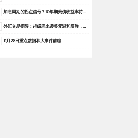
加息周期的拐点信号？10年期美债收益率持续低于联邦基金利率目标区间
外汇交易提醒：超级周来袭美元温和反弹，警惕筑底可能性
11月28日重点数据和大事件前瞻