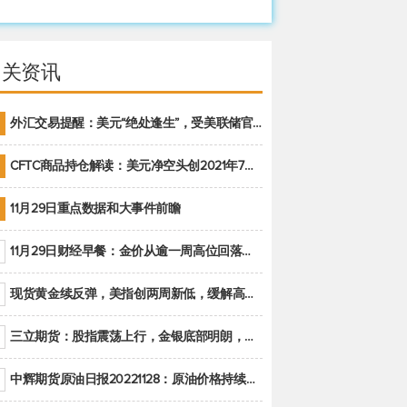
相关资讯
外汇交易提醒：美元“绝处逢生”，受美联储官员鹰派讲话支撑
CFTC商品持仓解读：美元净空头创2021年7月以来最大，黄金期货投机性净多头头寸减少
11月29日重点数据和大事件前瞻
11月29日财经早餐：金价从逾一周高位回落，美联储官员重申鹰派立场推动美元回升
现货黄金续反弹，美指创两周新低，缓解高通胀美国须治本
三立期货：股指震荡上行，金银底部明朗，原油偏弱走势(20221128收评)
中辉期货原油日报20221128：原油价格持续下降，市场关注OPEC+新一轮产能政策