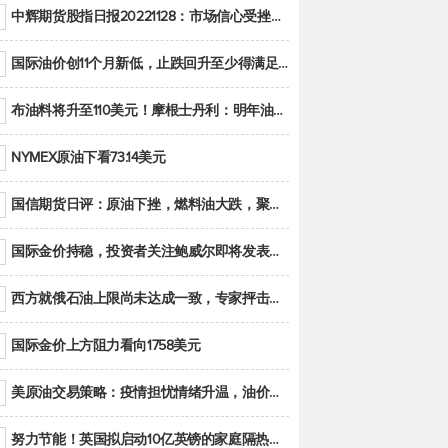
中辉期货股指日报20221128：市场信心受挫，股指全线回调
国际油价创11个月新低，止跌回升至少得满足二大条件之一
布油料将升至110美元！摩根士丹利：明年油市面临七大不确定性
NYMEX原油下看73.14美元
国信期货日评：原油下挫，燃料油大跌，聚烯烃谨慎回调
国际金价持稳，投资者关注鲍威尔即将发表的讲话
西方就俄石油上限尚未达成一致，专家抨击限价是无用功
国际金价上方阻力看向1758美元
美原油交易策略：疫情担忧情绪升温，油价跌创年内新低
努力节能！英国拟启动10亿英镑的家庭隔热工程 减少能源消耗