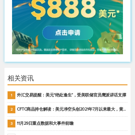
相关资讯
外汇交易提醒：美元“绝处逢生”，受美联储官员鹰派讲话支撑
1
CFTC商品持仓解读：美元净空头创2021年7月以来最大，黄金期货投机性净多头头寸减少
2
11月29日重点数据和大事件前瞻
3