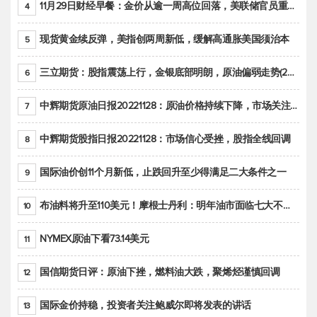
11月29日财经早餐：金价从逾一周高位回落，美联储官员重申鹰派立场推动美元回升
4
现货黄金续反弹，美指创两周新低，缓解高通胀美国须治本
5
三立期货：股指震荡上行，金银底部明朗，原油偏弱走势(20221128收评)
6
中辉期货原油日报20221128：原油价格持续下降，市场关注OPEC+新一轮产能政策
7
中辉期货股指日报20221128：市场信心受挫，股指全线回调
8
国际油价创11个月新低，止跌回升至少得满足二大条件之一
9
布油料将升至110美元！摩根士丹利：明年油市面临七大不确定性
10
NYMEX原油下看73.14美元
11
国信期货日评：原油下挫，燃料油大跌，聚烯烃谨慎回调
12
国际金价持稳，投资者关注鲍威尔即将发表的讲话
13