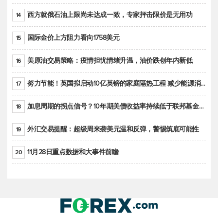
西方就俄石油上限尚未达成一致，专家抨击限价是无用功
14
国际金价上方阻力看向1758美元
15
美原油交易策略：疫情担忧情绪升温，油价跌创年内新低
16
努力节能！英国拟启动10亿英镑的家庭隔热工程 减少能源消耗
17
加息周期的拐点信号？10年期美债收益率持续低于联邦基金利率目标区间
18
外汇交易提醒：超级周来袭美元温和反弹，警惕筑底可能性
19
11月28日重点数据和大事件前瞻
20