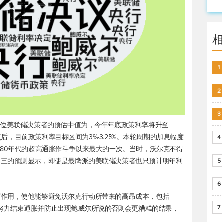
1
2
3
9位美联储决策者的预估中值为，今年年底政策利率将升至
基点后，目前政策利率目标区间为3%-3.25%。本轮周期的加息幅度
4
980年代的超高通胀作斗争以来最大的一次。当时，沃尔克不得
周三的预测显示，即使是最鹰派的美联储决策者也只预计明年利
5
6
挥作用，使他能够避免沃尔克行动所带来的高昂成本，包括
7
储努力结束通胀并防止出现鲍威尔所说的否则会更糟糕的结果，