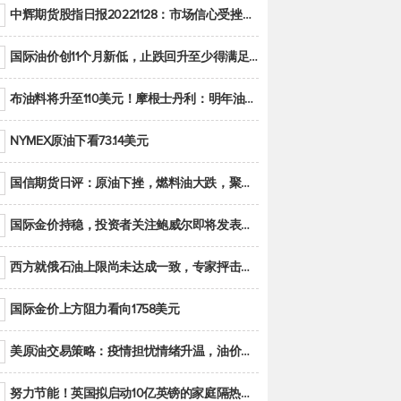
中辉期货股指日报20221128：市场信心受挫，股指全线回调
国际油价创11个月新低，止跌回升至少得满足二大条件之一
布油料将升至110美元！摩根士丹利：明年油市面临七大不确定性
NYMEX原油下看73.14美元
国信期货日评：原油下挫，燃料油大跌，聚烯烃谨慎回调
国际金价持稳，投资者关注鲍威尔即将发表的讲话
西方就俄石油上限尚未达成一致，专家抨击限价是无用功
国际金价上方阻力看向1758美元
美原油交易策略：疫情担忧情绪升温，油价跌创年内新低
努力节能！英国拟启动10亿英镑的家庭隔热工程 减少能源消耗