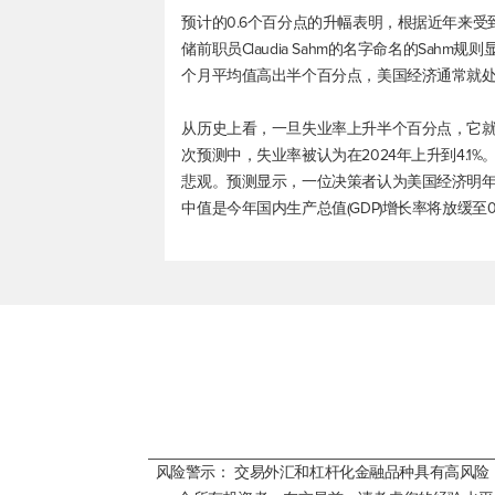
预计的0.6个百分点的升幅表明，根据近年来
储前职员Claudia Sahm的名字命名的Sa
个月平均值高出半个百分点，美国经济通常就处于
从历史上看，一旦失业率上升半个百分点，它就
次预测中，失业率被认为在2024年上升到4.
悲观。预测显示，一位决策者认为美国经济明
中值是今年国内生产总值(GDP)增长率将放缓至0.
风险警示： 交易外汇和杠杆化金融品种具有高风