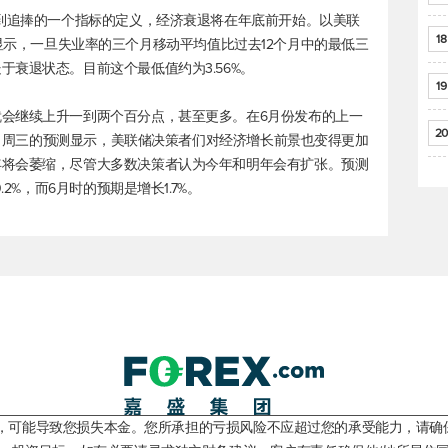
受到追捧的一个指标的定义，经济衰退将在年底前开始。以美联
18
hm规则显示，一旦失业率的三个月移动平均值比过去12个月中的最低三
衰退状态。目前这个最低值约为3.56%。
19
会继续上升一到两个百分点，甚至更多。在6月份发布的上一
20
1%。周三的预测显示，美联储决策者们对经济增长前景也变得更加
年将会萎缩，尽管大多数决策者认为今年和明年会有扩张。预测
2%，而6月时的预期是增长1.7%。
险，可能导致您损失本金。您所承担的亏损风险不应超过您的承受能力，请确