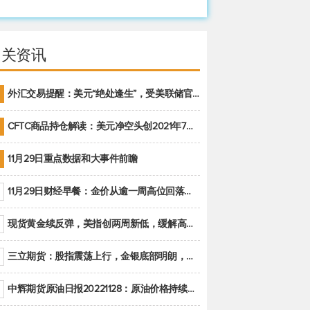
相关资讯
外汇交易提醒：美元“绝处逢生”，受美联储官员鹰派讲话支撑
CFTC商品持仓解读：美元净空头创2021年7月以来最大，黄金期货投机性净多头头寸减少
11月29日重点数据和大事件前瞻
11月29日财经早餐：金价从逾一周高位回落，美联储官员重申鹰派立场推动美元回升
现货黄金续反弹，美指创两周新低，缓解高通胀美国须治本
三立期货：股指震荡上行，金银底部明朗，原油偏弱走势(20221128收评)
中辉期货原油日报20221128：原油价格持续下降，市场关注OPEC+新一轮产能政策