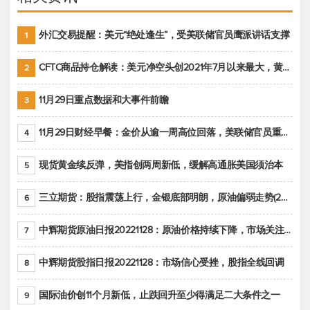
外汇交易提醒：美元“绝处逢生”，受美联储官员鹰派讲话支撑
1
CFTC商品持仓解读：美元净空头创2021年7月以来最大，黄金期货投机性净多头头寸减少
2
11月29日重点数据和大事件前瞻
3
11月29日财经早餐：金价从逾一周高位回落，美联储官员重申鹰派立场推动美元回升
4
现货黄金续反弹，美指创两周新低，缓解高通胀美国须治本
5
三立期货：股指震荡上行，金银底部明朗，原油偏弱走势(20221128收评)
6
中辉期货原油日报20221128：原油价格持续下降，市场关注OPEC+新一轮产能政策
7
中辉期货股指日报20221128：市场信心受挫，股指全线回调
8
国际油价创11个月新低，止跌回升至少得满足二大条件之一
9