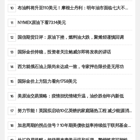
布油料将升至110美元！摩根士丹利：明年油市面临七大不确定性
10
NYMEX原油下看73.14美元
11
国信期货日评：原油下挫，燃料油大跌，聚烯烃谨慎回调
12
国际金价持稳，投资者关注鲍威尔即将发表的讲话
13
西方就俄石油上限尚未达成一致，专家抨击限价是无用功
14
国际金价上方阻力看向1758美元
15
美原油交易策略：疫情担忧情绪升温，油价跌创年内新低
16
努力节能！英国拟启动10亿英镑的家庭隔热工程 减少能源消耗
17
加息周期的拐点信号？10年期美债收益率持续低于联邦基金利率目标区间
18