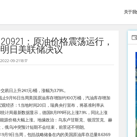
关于我
20921：原油价格震荡运行，
待明日美联储决议
2022-09-21 18:17
日上升24.1元/桶，涨幅为3.79%。
截止9月16日当周美国原油库存增加约100万桶，汽油库存增加
宏观经济：1.当地时间20日，瑞典央行宣布，将基准利率从
国联邦统计局最新数据显示，德国8月PPI环比上涨7.9%，同比上涨
原因为能源价格大幅上涨。地缘政治：乌东卢甘斯克、顿涅茨克、赫
投，俄乌冲突预计短期不会结束，前景还不明朗。
9月9日当周，包括战略储备在内的美国原油库存总量8.6369