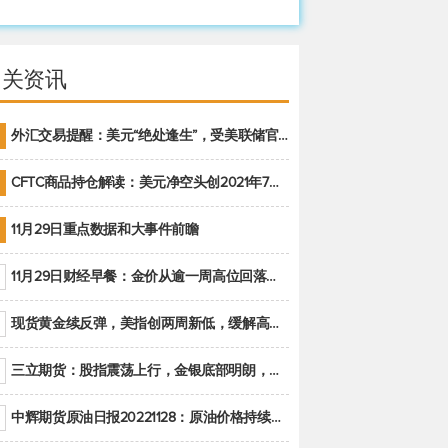
相关资讯
外汇交易提醒：美元“绝处逢生”，受美联储官员鹰派讲话支撑
CFTC商品持仓解读：美元净空头创2021年7月以来最大，黄金期货投机性净多头头寸减少
11月29日重点数据和大事件前瞻
11月29日财经早餐：金价从逾一周高位回落，美联储官员重申鹰派立场推动美元回升
现货黄金续反弹，美指创两周新低，缓解高通胀美国须治本
三立期货：股指震荡上行，金银底部明朗，原油偏弱走势(20221128收评)
中辉期货原油日报20221128：原油价格持续下降，市场关注OPEC+新一轮产能政策