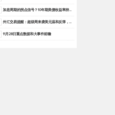
加息周期的拐点信号？10年期美债收益率持续低于联邦基金利率目标区间
外汇交易提醒：超级周来袭美元温和反弹，警惕筑底可能性
11月28日重点数据和大事件前瞻