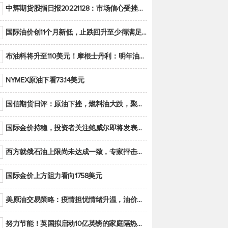
中辉期货股指日报20221128：市场信心受挫，股指全线回调
国际油价创11个月新低，止跌回升至少得满足二大条件之一
布油料将升至110美元！摩根士丹利：明年油市面临七大不确定性
NYMEX原油下看73.14美元
国信期货日评：原油下挫，燃料油大跌，聚烯烃谨慎回调
国际金价持稳，投资者关注鲍威尔即将发表的讲话
西方就俄石油上限尚未达成一致，专家抨击限价是无用功
国际金价上方阻力看向1758美元
美原油交易策略：疫情担忧情绪升温，油价跌创年内新低
努力节能！英国拟启动10亿英镑的家庭隔热工程 减少能源消耗