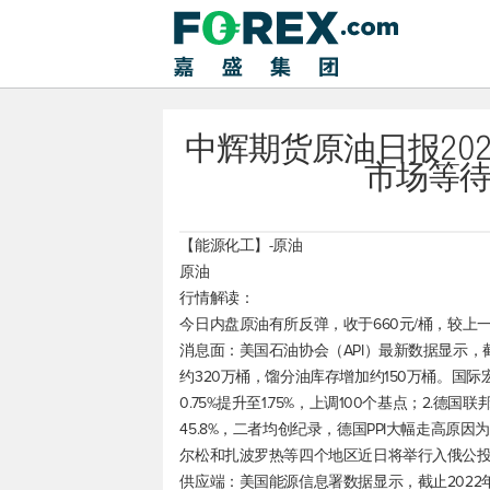
中辉期货原油日报202
市场等
【能源化工】-原油
原油
行情解读：
今日内盘原油有所反弹，收于660元/桶，较上一交易
消息面：美国石油协会（API）最新数据显示，
约320万桶，馏分油库存增加约150万桶。国际
0.75%提升至1.75%，上调100个基点；2.德
45.8%，二者均创纪录，德国PPI大幅走高
尔松和扎波罗热等四个地区近日将举行入俄公
供应端：美国能源信息署数据显示，截止2022年