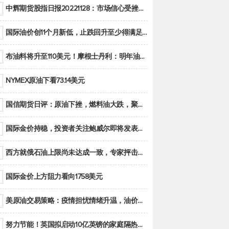
中辉期货股指日报20221128：市场信心受挫，股指全线回调
国际油价创11个月新低，止跌回升至少得满足二大条件之一
布油料将升至110美元！摩根士丹利：明年油市面临七大不确定性
NYMEX原油下看73.14美元
国信期货日评：原油下挫，燃料油大跌，聚烯烃谨慎回调
国际金价持稳，投资者关注鲍威尔即将发表的讲话
西方就俄石油上限尚未达成一致，专家抨击限价是无用功
国际金价上方阻力看向1758美元
美原油交易策略：疫情担忧情绪升温，油价跌创年内新低
努力节能！英国拟启动10亿英镑的家庭隔热工程 减少能源消耗