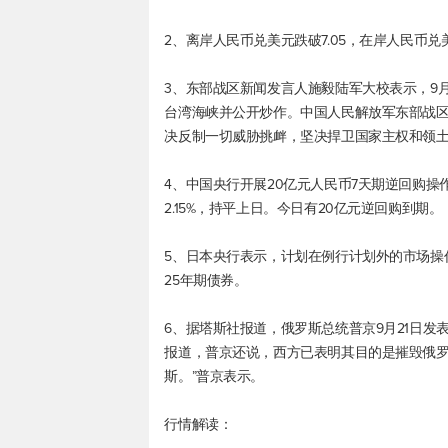
2、离岸人民币兑美元跌破7.05，在岸人民币兑美
3、东部战区新闻发言人施毅陆军大校表示，9月
台湾海峡并公开炒作。中国人民解放军东部战
决反制一切威胁挑衅，坚决捍卫国家主权和领
4、中国央行开展20亿元人民币7天期逆回购操作
2.15%，持平上日。今日有20亿元逆回购到期。
5、日本央行表示，计划在例行计划外的市场操作中购买
25年期债券。
6、据塔斯社报道，俄罗斯总统普京9月21日发
报道，普京还说，西方已表明其目的是摧毁俄罗
斯。”普京表示。
行情解读：