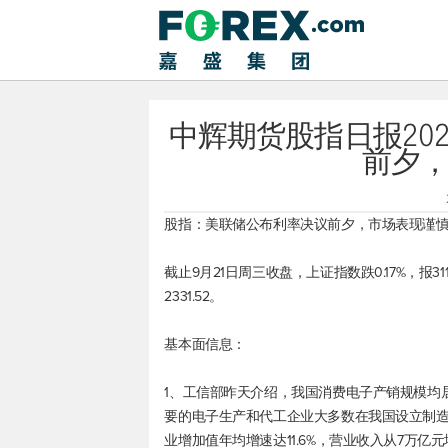
中辉期货股指日报202
前夕
股指：美联储公布利率决议前夕，市场表现谨
截止9月21日周三收盘，
上证指数
跌0.17%，报311
2331.52。
基本面信息：
1、工信部昨天介绍，我国消费电子产销规模均
要的电子生产和代工企业大多数在我国设立制造基
业增加值年均增速达11.6%，营业收入从7万亿元增