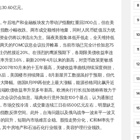
8
30.60亿元。
9
，午后地产和金融板块发力带动沪指翻红重回3100点，但在美
大指数小幅收跌。两市成交额维持地量，同时人民币贬值压力犹
10
北向资金仍将以净流出为主。隔夜美股集体低开低走，全天维持低
两天的FOMC议息会议拉开帷幕，当前市场已完全计价加息75
11
押注仍然接近20%。在强烈的鹰派预期下，各期限美债收益率连
升至3.6%，刷新2011年4月以来的新高，对货币政策更敏感
12
新2007年10月来的十五年最高，关键收益率曲线持续深度倒挂，
%后，美国楼市持续降温，8月新屋开工数据虽好于预期，但代
13
最大降幅。德国8月PPI再创史上最大涨幅，能源价格同比飙升近
令短端欧债收益率升至多年新高。欧洲央行行长拉加德称将致力于
14
次会议仍会加息。瑞典央行意外加息100个基点，认为通胀过
，市场交投冷清，成交量连续三日在6500亿元左右，明显缺乏
15
约指数反弹空间。此外，台海问题以及俄乌战争一波未平一波又
的回升，短期内市场难言企稳。股指走势分化，IC和IM率先于
16
业上涨，其中房地产和石油石化行业领涨，美容护理行业领跌。
17