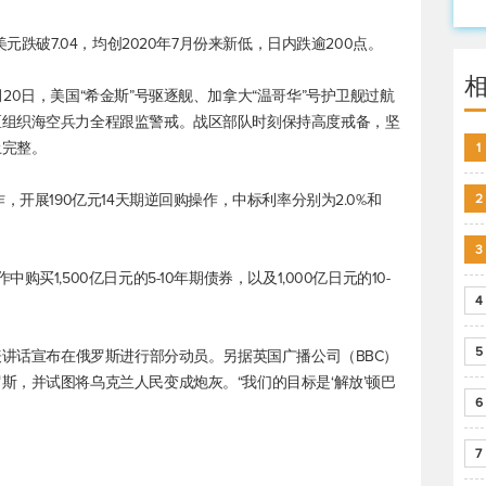
元跌破7.04，均创2020年7月份来新低，日内跌逾200点。
20日，美国“希金斯”号驱逐舰、加拿大“温哥华”号护卫舰过航
区组织海空兵力全程跟监警戒。战区部队时刻保持高度戒备，坚
土完整。
1
，开展190亿元14天期逆回购操作，中标利率分别为2.0%和
2
3
1,500亿日元的5-10年期债券，以及1,000亿日元的10-
4
5
表讲话宣布在俄罗斯进行部分动员。另据英国广播公司（BBC）
斯，并试图将乌克兰人民变成炮灰。“我们的目标是‘解放’顿巴
6
7