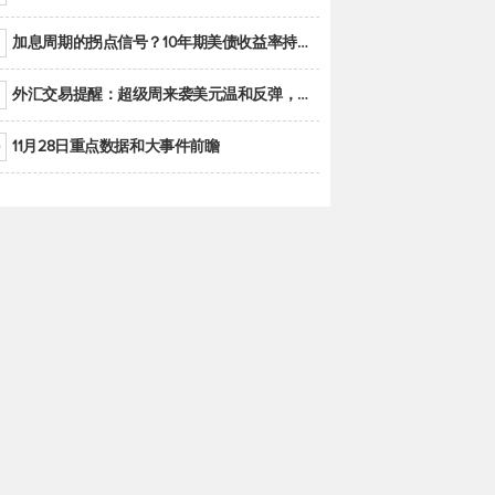
加息周期的拐点信号？10年期美债收益率持续低于联邦基金利率目标区间
外汇交易提醒：超级周来袭美元温和反弹，警惕筑底可能性
11月28日重点数据和大事件前瞻