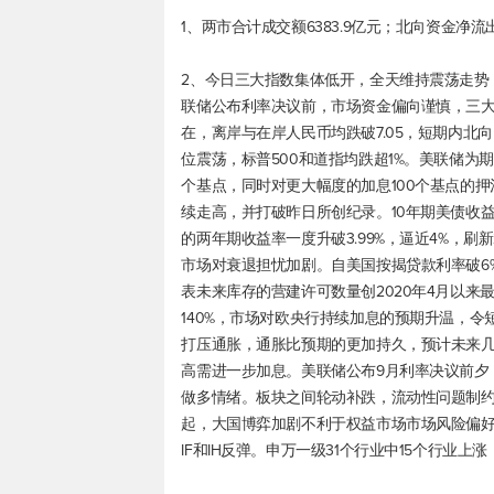
1、两市合计成交额6383.9亿元；北向资金净流出
2、今日三大指数集体低开，全天维持震荡走势
联储公布利率决议前，市场资金偏向谨慎，三
在，离岸与在岸人民币均跌破7.05，短期内
位震荡，
标普500
和道指均跌超1%。美联储为期
个基点，同时对更大幅度的加息100个基点的
续走高，并打破昨日所创纪录。10年期美债收益率
的两年期收益率一度升破3.99%，逼近4%，刷
市场对衰退担忧加剧。自美国按揭贷款利率破6
表未来库存的营建许可数量创2020年4月以来
140%，市场对欧央行持续加息的预期升温，
打压通胀，通胀比预期的更加持久，预计未来几
高需进一步加息。美联储公布9月利率决议前夕
做多情绪。板块之间轮动补跌，流动性问题制
起，大国博弈加剧不利于权益市场市场风险偏好
IF和IH反弹。申万一级31个行业中15个行