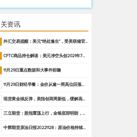
相关资讯
外汇交易提醒：美元“绝处逢生”，受美联储官员鹰派讲话支撑
CFTC商品持仓解读：美元净空头创2021年7月以来最大，黄金期货投机性净多头头寸减少
11月29日重点数据和大事件前瞻
11月29日财经早餐：金价从逾一周高位回落，美联储官员重申鹰派立场推动美元回升
现货黄金续反弹，美指创两周新低，缓解高通胀美国须治本
三立期货：股指震荡上行，金银底部明朗，原油偏弱走势(20221128收评)
中辉期货原油日报20221128：原油价格持续下降，市场关注OPEC+新一轮产能政策