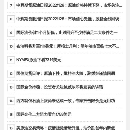
中辉期货原油日报20221128：原油价格持续下降，市场关注OPEC+新一轮产能政策
7
中辉期货股指日报20221128：市场信心受挫，股指全线回调
8
国际油价创11个月新低，止跌回升至少得满足二大条件之一
9
布油料将升至110美元！摩根士丹利：明年油市面临七大不确定性
10
NYMEX原油下看73.14美元
11
国信期货日评：原油下挫，燃料油大跌，聚烯烃谨慎回调
12
国际金价持稳，投资者关注鲍威尔即将发表的讲话
13
西方就俄石油上限尚未达成一致，专家抨击限价是无用功
14
国际金价上方阻力看向1758美元
15
美原油交易策略：疫情担忧情绪升温，油价跌创年内新低
16