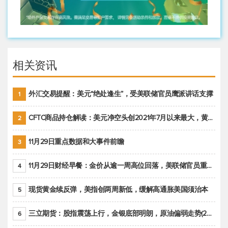
相关资讯
外汇交易提醒：美元“绝处逢生”，受美联储官员鹰派讲话支撑
1
CFTC商品持仓解读：美元净空头创2021年7月以来最大，黄金期货投机性净多头头寸减少
2
11月29日重点数据和大事件前瞻
3
11月29日财经早餐：金价从逾一周高位回落，美联储官员重申鹰派立场推动美元回升
4
现货黄金续反弹，美指创两周新低，缓解高通胀美国须治本
5
三立期货：股指震荡上行，金银底部明朗，原油偏弱走势(20221128收评)
6