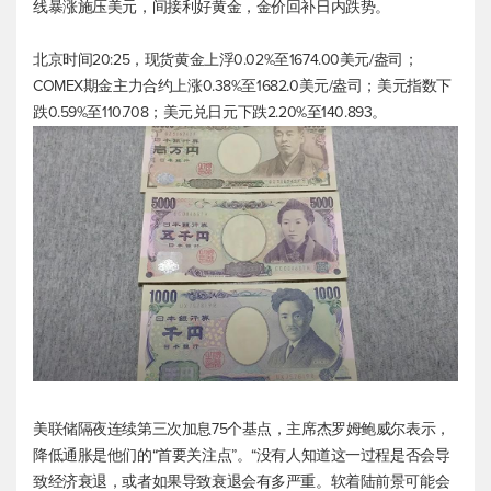
线暴涨施压美元，间接利好黄金，金价回补日内跌势。
北京时间20:25，
现货黄金
上浮0.02%至1674.00美元/盎司；
COMEX期金主力合约上涨0.38%至1682.0美元/盎司；
美元指数
下
跌0.59%至110.708；
美元兑日元
下跌2.20%至140.893。
美联储隔夜连续第三次加息75个基点，主席杰罗姆鲍威尔表示，
降低通胀是他们的“首要关注点”。“没有人知道这一过程是否会导
致经济衰退，或者如果导致衰退会有多严重。软着陆前景可能会