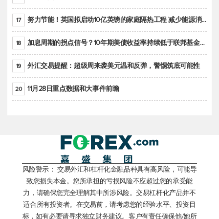
努力节能！英国拟启动10亿英镑的家庭隔热工程 减少能源消耗
17
加息周期的拐点信号？10年期美债收益率持续低于联邦基金利率目标区间
18
外汇交易提醒：超级周来袭美元温和反弹，警惕筑底可能性
19
11月28日重点数据和大事件前瞻
20
风险警示： 交易外汇和杠杆化金融品种具有高风险，可能导
致您损失本金。您所承担的亏损风险不应超过您的承受能
力，请确保您完全理解其中所涉风险。交易杠杆化产品并不
适合所有投资者。在交易前，请考虑您的经验水平、投资目
标，如有必要请寻求独立财务建议。客户有责任确保他/她所