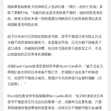
国际事务副财务大臣神田正人告诉记者：“我们（在外汇市场）采
取了果断行动。”当被问及这是否意味着干预时，他的回答是肯定
的。财务大臣铃木俊一拒绝透露当局购买日元的具体耗资以及其
他国家是否同意此举。
由于日本央行已排除近期加息可能，货币干预是日本为阻止日元
大幅下跌而保留的最有力、也是最后手段。日元大幅下跌推高了
进口成本，并威胁到消费。但日本方面此举只是权宜之计，不足
以给疲软的日元带来长期缓解。
伦敦Equiti Capital首席宏观经济学家Stuart Cole表示：“鉴于过去几
周我们多次听到日本准备干预汇市，市场预计会在某个时候进
行。但货币干预很少成功，我预计今天的举措只会暂时缓解（日
元跌势）。”
Etoro驻伦敦全球市场策略师Ben Laidler表示：“近25年来首次日本
货币干预是捍卫日元迈出的重要一步，但最终注定要失败。只要
美联储保持激进鹰派的前置加息，任何日元干预都可能只会减缓