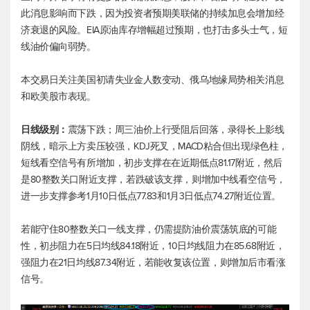
此消息影响而下跌，因为投资者预期美联储的持续加息会增加经
济衰退的风险。EIA原油库存增幅超过预期，也打击多头士气，短
线油价偏向弱势。
本交易日关注美国初请失业金人数变动、俄乌地缘局势相关消息
和欧美股市表现。
日线级别：
震荡下跌；周三油价上行受阻后回落，录得长上影线
阴线，暗示上方卖压较强，KDJ死叉，MACD粘合但出现绿色柱，
短线看空信号有所增加，初步支撑在在近期低点81.17附近，然后
是80整数关口附近支撑，若跌破该支撑，则增加中线看空信号，
进一步支撑参考1月10日低点77.83和1月3日低点74.27附近位置。
若能守住80整数关口一线支撑，仍需提防油价震荡筑底的可能
性，初步阻力在5日均线84.18附近，10日均线阻力在85.68附近，
强阻力在21日均线87.34附近，若能收复该位置，则增加后市看涨
信号。