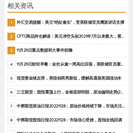
相关资讯
外汇交易提醒：美元“绝处逢生”，受美联储官员鹰派讲话支撑
1
CFTC商品持仓解读：美元净空头创2021年7月以来最大，黄金期货投机性净多头头寸减少
2
11月29日重点数据和大事件前瞻
3
11月29日财经早餐：金价从逾一周高位回落，美联储官员重申鹰派立场推动美元回升
4
现货黄金续反弹，美指创两周新低，缓解高通胀美国须治本
5
三立期货：股指震荡上行，金银底部明朗，原油偏弱走势(20221128收评)
6
中辉期货原油日报20221128：原油价格持续下降，市场关注OPEC+新一轮产能政策
7
中辉期货股指日报20221128：市场信心受挫，股指全线回调
8