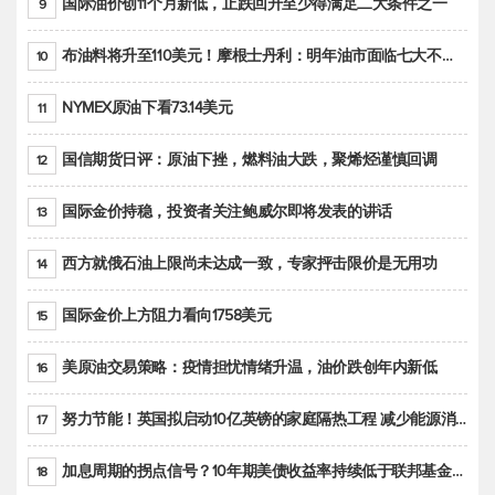
国际油价创11个月新低，止跌回升至少得满足二大条件之一
9
布油料将升至110美元！摩根士丹利：明年油市面临七大不确定性
10
NYMEX原油下看73.14美元
11
国信期货日评：原油下挫，燃料油大跌，聚烯烃谨慎回调
12
国际金价持稳，投资者关注鲍威尔即将发表的讲话
13
西方就俄石油上限尚未达成一致，专家抨击限价是无用功
14
国际金价上方阻力看向1758美元
15
美原油交易策略：疫情担忧情绪升温，油价跌创年内新低
16
努力节能！英国拟启动10亿英镑的家庭隔热工程 减少能源消耗
17
加息周期的拐点信号？10年期美债收益率持续低于联邦基金利率目标区间
18