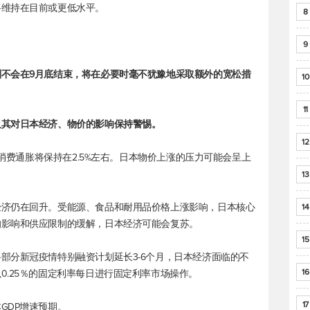
将维持在目前或更低水平。
8
9
不会在9月底结束，将在必要时毫不犹豫地采取额外的宽松措
10
11
及其对日本经济、物价的影响保持警惕。
12
心消费通胀将保持在2.5%左右。日本物价上涨的压力可能会呈上
，
13
经济仍在回升。受能源、食品和耐用品价格上涨影响，日本核心
14
的影响和供应限制的缓解，日本经济可能会复苏。
15
部分新冠疫情特别融资计划延长3-6个月，日本经济面临的不
16
0.25％的固定利率每日进行固定利率市场操作。
17
GDP增速预期。