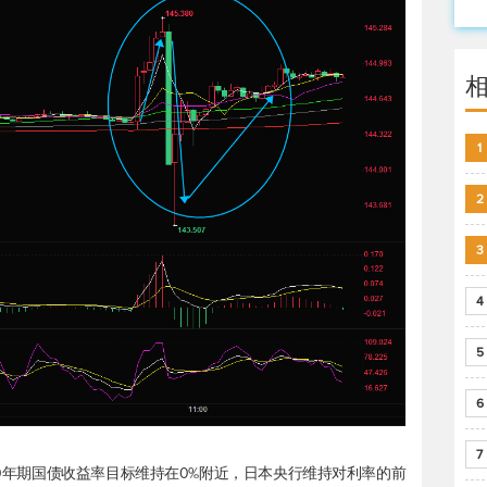
1
2
3
4
5
6
7
将10年期国债收益率目标维持在0%附近，日本央行维持对利率的前