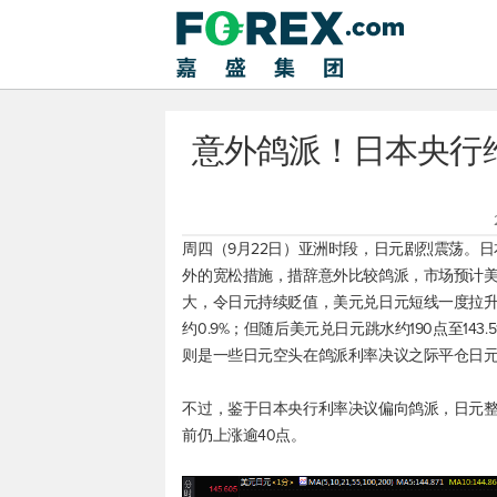
意外鸽派！日本央行
周四（9月22日）亚洲时段，日元剧烈震荡。
外的宽松措施，措辞意外比较鸽派，市场预计
大，令日元持续贬值，
美元兑日元
短线一度拉升近
约0.9%；但随后
美元兑日元
跳水约190点至14
则是一些日元空头在鸽派利率决议之际平仓日
不过，鉴于日本央行利率决议偏向鸽派，日元
前仍上涨逾40点。