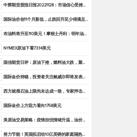
中辉期货股指日报20221128：市场信心受挫，股指全线回调
国际油价创11个月新低，止跌回升至少得满足二大条件之一
布油料将升至110美元！摩根士丹利：明年油市面临七大不确定性
NYMEX原油下看73.14美元
国信期货日评：原油下挫，燃料油大跌，聚烯烃谨慎回调
国际金价持稳，投资者关注鲍威尔即将发表的讲话
西方就俄石油上限尚未达成一致，专家抨击限价是无用功
国际金价上方阻力看向1758美元
美原油交易策略：疫情担忧情绪升温，油价跌创年内新低
努力节能！英国拟启动10亿英镑的家庭隔热工程 减少能源消耗