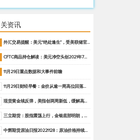
相关资讯
外汇交易提醒：美元“绝处逢生”，受美联储官员鹰派讲话支撑
CFTC商品持仓解读：美元净空头创2021年7月以来最大，黄金期货投机性净多头头寸减少
11月29日重点数据和大事件前瞻
11月29日财经早餐：金价从逾一周高位回落，美联储官员重申鹰派立场推动美元回升
现货黄金续反弹，美指创两周新低，缓解高通胀美国须治本
三立期货：股指震荡上行，金银底部明朗，原油偏弱走势(20221128收评)
中辉期货原油日报20221128：原油价格持续下降，市场关注OPEC+新一轮产能政策