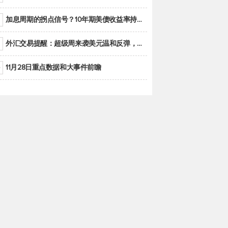
加息周期的拐点信号？10年期美债收益率持续低于联邦基金利率目标区间
外汇交易提醒：超级周来袭美元温和反弹，警惕筑底可能性
11月28日重点数据和大事件前瞻