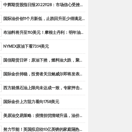
中辉期货股指日报20221128：市场信心受挫，股指全线回调
国际油价创11个月新低，止跌回升至少得满足二大条件之一
布油料将升至110美元！摩根士丹利：明年油市面临七大不确定性
NYMEX原油下看73.14美元
国信期货日评：原油下挫，燃料油大跌，聚烯烃谨慎回调
国际金价持稳，投资者关注鲍威尔即将发表的讲话
西方就俄石油上限尚未达成一致，专家抨击限价是无用功
国际金价上方阻力看向1758美元
美原油交易策略：疫情担忧情绪升温，油价跌创年内新低
努力节能！英国拟启动10亿英镑的家庭隔热工程 减少能源消耗