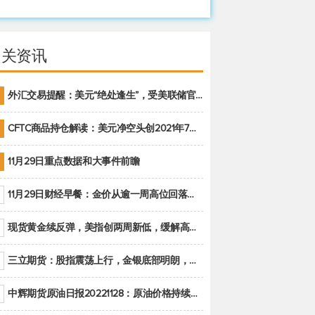
相关资讯
外汇交易提醒：美元“绝处逢生”，受美联储官员鹰派讲话支撑
CFTC商品持仓解读：美元净空头创2021年7月以来最大，黄金期货投机性净多头头寸减少
11月29日重点数据和大事件前瞻
11月29日财经早餐：金价从逾一周高位回落，美联储官员重申鹰派立场推动美元回升
现货黄金续反弹，美指创两周新低，缓解高通胀美国须治本
三立期货：股指震荡上行，金银底部明朗，原油偏弱走势(20221128收评)
中辉期货原油日报20221128：原油价格持续下降，市场关注OPEC+新一轮产能政策