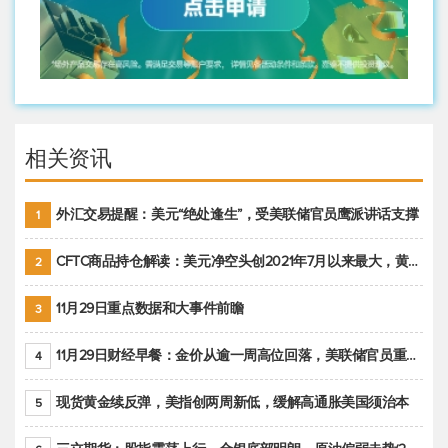
相关资讯
外汇交易提醒：美元“绝处逢生”，受美联储官员鹰派讲话支撑
1
CFTC商品持仓解读：美元净空头创2021年7月以来最大，黄金期货投机性净多头头寸减少
2
11月29日重点数据和大事件前瞻
3
11月29日财经早餐：金价从逾一周高位回落，美联储官员重申鹰派立场推动美元回升
4
现货黄金续反弹，美指创两周新低，缓解高通胀美国须治本
5