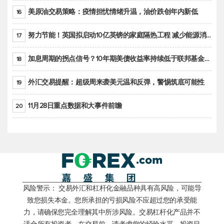
美原油交易策略：疫情担忧情绪升温，油价跌创年内新低
16
努力节能！英国拟启动10亿英镑的家庭隔热工程 减少能源消耗
17
加息周期的拐点信号？10年期美债收益率持续低于联邦基金利率目标区间
18
外汇交易提醒：超级周来袭美元温和反弹，警惕筑底可能性
19
11月28日重点数据和大事件前瞻
20
风险警示： 交易外汇和杠杆化金融品种具有高风险，可能导
致您损失本金。您所承担的亏损风险不应超过您的承受能
力，请确保您完全理解其中所涉风险。交易杠杆化产品并不