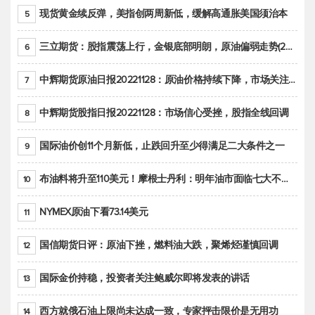
现货黄金续反弹，美指创两周新低，缓解高通胀美国须治本
5
三立期货：股指震荡上行，金银底部明朗，原油偏弱走势(20221128收评)
6
中辉期货原油日报20221128：原油价格持续下降，市场关注OPEC+新一轮产能政策
7
中辉期货股指日报20221128：市场信心受挫，股指全线回调
8
国际油价创11个月新低，止跌回升至少得满足二大条件之一
9
布油料将升至110美元！摩根士丹利：明年油市面临七大不确定性
10
NYMEX原油下看73.14美元
11
国信期货日评：原油下挫，燃料油大跌，聚烯烃谨慎回调
12
国际金价持稳，投资者关注鲍威尔即将发表的讲话
13
西方就俄石油上限尚未达成一致，专家抨击限价是无用功
14