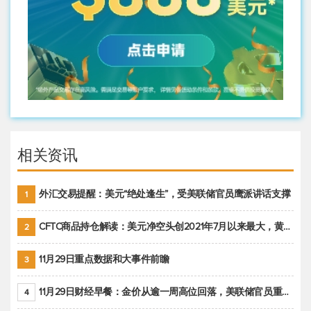
相关资讯
外汇交易提醒：美元“绝处逢生”，受美联储官员鹰派讲话支撑
1
CFTC商品持仓解读：美元净空头创2021年7月以来最大，黄金期货投机性净多头头寸减少
2
11月29日重点数据和大事件前瞻
3
11月29日财经早餐：金价从逾一周高位回落，美联储官员重申鹰派立场推动美元回升
4