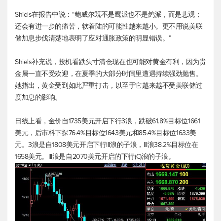
Shiels在报告中说：“鲍威尔既不是鹰派也不是鸽派，而是悲观；
还会有进一步的痛苦，软着陆的可能性越来越小。更不用说美联
储加息步伐清楚地表明了应对通胀政策的明显错误。”
Shiels补充说，投机看跌头寸清仓现在也可能对黄金有利，因为贵
金属一直不受欢迎，在夏季的大部分时间里遭遇持续强劲抛售。
她指出，黄金受到如此严重打击，以至于它越来越不受美联储过
度加息的影响。
日线上看，金价自1735美元开启下行3浪，跌破61.8%目标位1661
美元，后市料下探76.4%目标位1643美元和85.4%目标位1633美
元。3浪是自1808美元开启下行III浪的子浪，III浪38.2%目标位在
1658美元。III浪是自2070美元开启的下行(C)浪的子浪。