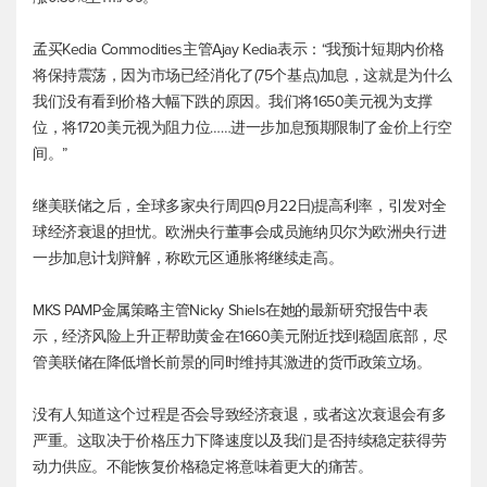
孟买Kedia Commodities主管Ajay Kedia表示：“我预计短期内价格
将保持震荡，因为市场已经消化了(75个基点)加息，这就是为什么
我们没有看到价格大幅下跌的原因。我们将1650美元视为支撑
位，将1720美元视为阻力位……进一步加息预期限制了金价上行空
间。”
继美联储之后，全球多家央行周四(9月22日)提高利率，引发对全
球经济衰退的担忧。欧洲央行董事会成员施纳贝尔为欧洲央行进
一步加息计划辩解，称欧元区通胀将继续走高。
MKS PAMP金属策略主管Nicky Shiels在她的最新研究报告中表
示，经济风险上升正帮助黄金在1660美元附近找到稳固底部，尽
管美联储在降低增长前景的同时维持其激进的货币政策立场。
没有人知道这个过程是否会导致经济衰退，或者这次衰退会有多
严重。这取决于价格压力下降速度以及我们是否持续稳定获得劳
动力供应。不能恢复价格稳定将意味着更大的痛苦。