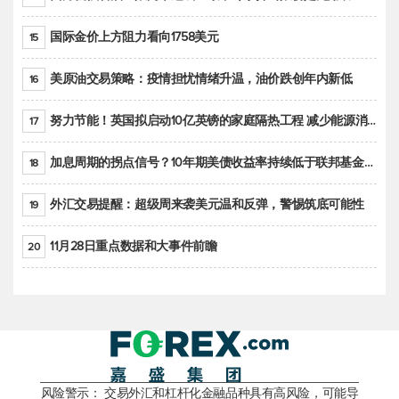
国际金价上方阻力看向1758美元
15
美原油交易策略：疫情担忧情绪升温，油价跌创年内新低
16
努力节能！英国拟启动10亿英镑的家庭隔热工程 减少能源消耗
17
加息周期的拐点信号？10年期美债收益率持续低于联邦基金利率目标区间
18
外汇交易提醒：超级周来袭美元温和反弹，警惕筑底可能性
19
11月28日重点数据和大事件前瞻
20
风险警示： 交易外汇和杠杆化金融品种具有高风险，可能导