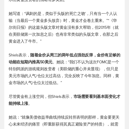
她写道：“讽刺的是，类似于头版的‘死亡之吻’，只有当一个人认
输（当最后一个黄金多头放弃）时，黄金才会卷土重来。”“《华
尔街日报》的这篇头版文章对黄金没有多大帮助，但2015年（就
在美联储第一次加息之后）也有非常类似的头版文章，在那之后
黄金进入了牛市。”
Shiels表示，
随着金价从周三的两年低点强劲反弹，金价有足够的
动能在短期内推高50美元
。她说：“我们不认为这次FOMC是一个
特别鸽派的游戏规则改变者（美联储的重心并未显现），但只是
美元市场的人气/仓位太过高估，完全反映了今年加息。同样，黄
金市场的人气/仓位太过低估。”
尽管黄金有上涨空间，但Shiels表示，
市场需要看到基本面变化才
能持续上涨
。
她说：“就像美债收益率曲线持续反转所表明的那样，黄金要更关
心未来经济的痛苦（即重新获得其真正避险资产的特质），就需