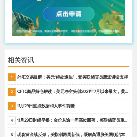
相关资讯
外汇交易提醒：美元“绝处逢生”，受美联储官员鹰派讲话支撑
1
CFTC商品持仓解读：美元净空头创2021年7月以来最大，黄金期货投机性净多头头寸减少
2
11月29日重点数据和大事件前瞻
3
11月29日财经早餐：金价从逾一周高位回落，美联储官员重申鹰派立场推动美元回升
4
现货黄金续反弹，美指创两周新低，缓解高通胀美国须治本
5