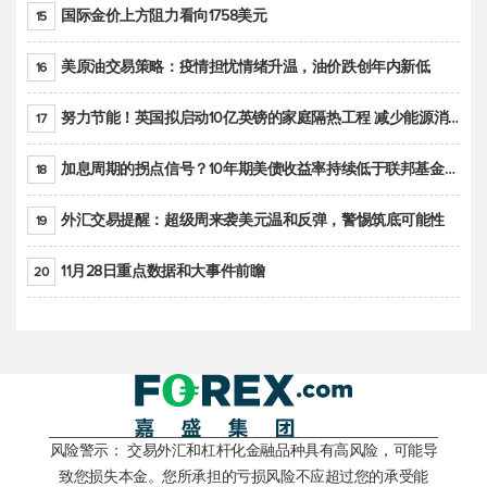
国际金价上方阻力看向1758美元
15
美原油交易策略：疫情担忧情绪升温，油价跌创年内新低
16
努力节能！英国拟启动10亿英镑的家庭隔热工程 减少能源消耗
17
加息周期的拐点信号？10年期美债收益率持续低于联邦基金利率目标区间
18
外汇交易提醒：超级周来袭美元温和反弹，警惕筑底可能性
19
11月28日重点数据和大事件前瞻
20
风险警示： 交易外汇和杠杆化金融品种具有高风险，可能导
致您损失本金。您所承担的亏损风险不应超过您的承受能