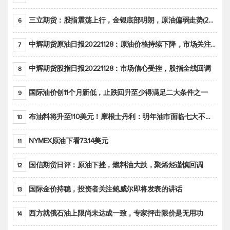
三立期货：股指震荡上行，金银底部明朗，原油偏弱走势(20221128收评)
6
中辉期货原油日报20221128：原油价格持续下降，市场关注OPEC+新一轮产能政策
7
中辉期货股指日报20221128：市场信心受挫，股指全线回调
8
国际油价创11个月新低，止跌回升至少得满足二大条件之一
9
布油料将升至110美元！摩根士丹利：明年油市面临七大不确定性
10
NYMEX原油下看73.14美元
11
国信期货日评：原油下挫，燃料油大跌，聚烯烃谨慎回调
12
国际金价持稳，投资者关注鲍威尔即将发表的讲话
13
西方就俄石油上限尚未达成一致，专家抨击限价是无用功
14