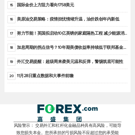
国际金价上方阻力看向1758美元
15
美原油交易策略：疫情担忧情绪升温，油价跌创年内新低
16
努力节能！英国拟启动10亿英镑的家庭隔热工程 减少能源消耗
17
加息周期的拐点信号？10年期美债收益率持续低于联邦基金利率目标区间
18
外汇交易提醒：超级周来袭美元温和反弹，警惕筑底可能性
19
11月28日重点数据和大事件前瞻
20
风险警示： 交易外汇和杠杆化金融品种具有高风险，可能导
致您损失本金。您所承担的亏损风险不应超过您的承受能