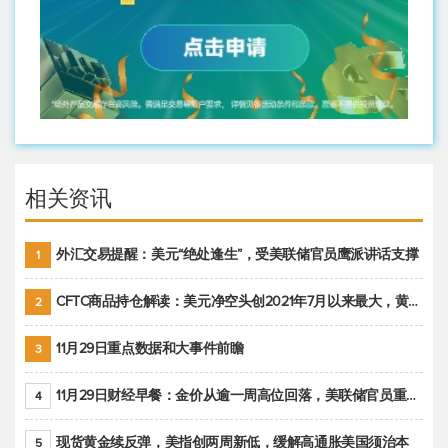
相关资讯
外汇交易提醒：美元“绝处逢生”，受美联储官员鹰派讲话支撑
1
CFTC商品持仓解读：美元净空头创2021年7月以来最大，黄金期货投机性净多头头寸减少
2
11月29日重点数据和大事件前瞻
3
11月29日财经早餐：金价从逾一周高位回落，美联储官员重申鹰派立场推动美元回升
4
现货黄金续反弹，美指创两周新低，缓解高通胀美国须治本
5