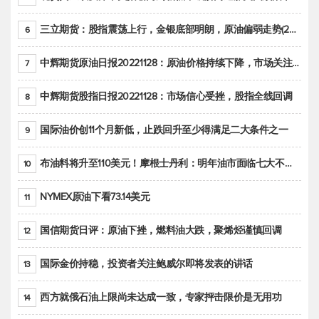
三立期货：股指震荡上行，金银底部明朗，原油偏弱走势(20221128收评)
6
中辉期货原油日报20221128：原油价格持续下降，市场关注OPEC+新一轮产能政策
7
中辉期货股指日报20221128：市场信心受挫，股指全线回调
8
国际油价创11个月新低，止跌回升至少得满足二大条件之一
9
布油料将升至110美元！摩根士丹利：明年油市面临七大不确定性
10
NYMEX原油下看73.14美元
11
国信期货日评：原油下挫，燃料油大跌，聚烯烃谨慎回调
12
国际金价持稳，投资者关注鲍威尔即将发表的讲话
13
西方就俄石油上限尚未达成一致，专家抨击限价是无用功
14