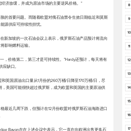
忧经济放缓，并成为原油市场的主要逆风价格。”
8
膨胀的首要问题。而随着欧盟对俄石油禁令生效日期临近和莫斯
9
了能源供应可持续性担忧。
10
Hardy在新加坡的一次石油会议上表示，俄罗斯石油产品预计将流向
这将影响燃料运输。
11
第一，价格第二，第三才是可持续性。”Hardy还预计，每天将有
12
供应缺口。
13
盟和英国原油出口量从1月份的260万桶/日降至170万桶/日，尽
预测，美国可能很快超过俄罗斯，成为欧盟和英国的主要原油供
14
15
格最近几周下跌，但预计在12月份欧盟对俄罗斯石油海路进口
16
。
17
Felipe Bayon在在上述会议中表示，它一直在向欧洲出售更多石