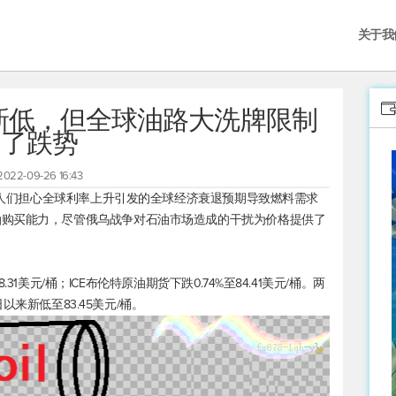
关于我
新低，但全球油路大洗牌限制
了跌势
2022-09-26 16:43
低，人们担心全球利率上升引发的全球经济衰退预期导致燃料需求
油购买能力，尽管俄乌战争对石油市场造成的干扰为价格提供了
.31美元/桶；ICE
布伦特原油
期货下跌0.74%至84.41美元/桶。两
日以来新低至83.45美元/桶。