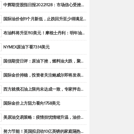
中辉期货股指日报20221128：市场信心受挫，股指全线回调
国际油价创11个月新低，止跌回升至少得满足二大条件之一
布油料将升至110美元！摩根士丹利：明年油市面临七大不确定性
NYMEX原油下看73.14美元
国信期货日评：原油下挫，燃料油大跌，聚烯烃谨慎回调
国际金价持稳，投资者关注鲍威尔即将发表的讲话
西方就俄石油上限尚未达成一致，专家抨击限价是无用功
国际金价上方阻力看向1758美元
美原油交易策略：疫情担忧情绪升温，油价跌创年内新低
努力节能！英国拟启动10亿英镑的家庭隔热工程 减少能源消耗