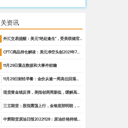
相关资讯
外汇交易提醒：美元“绝处逢生”，受美联储官员鹰派讲话支撑
CFTC商品持仓解读：美元净空头创2021年7月以来最大，黄金期货投机性净多头头寸减少
11月29日重点数据和大事件前瞻
11月29日财经早餐：金价从逾一周高位回落，美联储官员重申鹰派立场推动美元回升
现货黄金续反弹，美指创两周新低，缓解高通胀美国须治本
三立期货：股指震荡上行，金银底部明朗，原油偏弱走势(20221128收评)
中辉期货原油日报20221128：原油价格持续下降，市场关注OPEC+新一轮产能政策