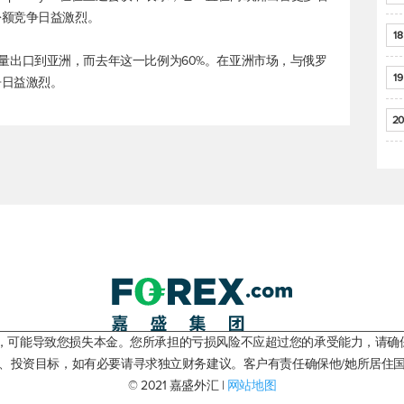
份额竞争日益激烈。
18
0%的原油产量出口到亚洲，而去年这一比例为60%。在亚洲市场，与俄罗
19
争日益激烈。
20
险，可能导致您损失本金。您所承担的亏损风险不应超过您的承受能力，请确
、投资目标，如有必要请寻求独立财务建议。客户有责任确保他/她所居住
© 2021 嘉盛外汇 |
网站地图