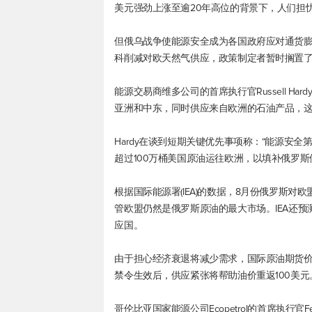
美元强劲上涨至逾20年高位的背景下，人们担
但俄乌战争使能源安全成为各国政府应对通货
科削减对欧天然气供应，政策制定者暂时搁置
能源交易商维多公司的首席执行官Russell 
亚洲和中东，同时供应来自欧洲的石油产品，
Hardy在谈到短期关键优先事项称：“能源安全
超过100万桶美国原油运往欧洲，以填补俄罗斯
根据国际能源署(IEA)的数据，8月份俄罗斯对欧
管欧盟仍然是俄罗斯原油的最大市场。IEA还
应国。
由于担心经济衰退将减少需求，国际原油期货价
禁令生效后，供应紧张将帮助油价重返100美元
哥伦比亚国家能源公司Ecopetrol的首席执行官