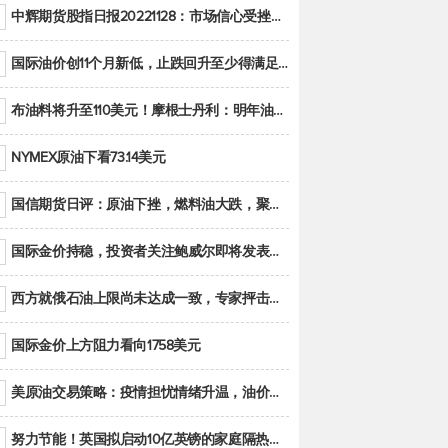
中辉期货股指日报20221128：市场信心受挫，股指全线回调
国际油价创11个月新低，止跌回升至少得满足二大条件之一
布油料将升至110美元！摩根士丹利：明年油市面临七大不确定性
NYMEX原油下看73.14美元
国信期货日评：原油下挫，燃料油大跌，聚烯烃谨慎回调
国际金价持稳，投资者关注鲍威尔即将发表的讲话
西方就俄石油上限尚未达成一致，专家抨击限价是无用功
国际金价上方阻力看向1758美元
美原油交易策略：疫情担忧情绪升温，油价跌创年内新低
努力节能！英国拟启动10亿英镑的家庭隔热工程 减少能源消耗