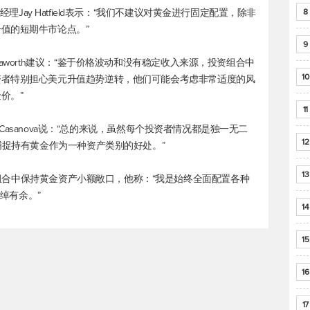
) ETF投资组合经理Jay Hatfield表示：“我们不建议对黄金进行固定配置，除非
8
值的短期牛市论点。”
9
aworth建议：“鉴于价格波动和没有稳定收入来源，投资组合中
10
资者特别担心美元升值趋势逆转，他们可能会考虑非常适度的风
价。”
11
u Casanova说：“总的来说，虽然每个投资者情况都是独一无二
12
捕捉持有黄金作为一种资产类别的好处。”
13
jaj也支持在投资组合中保持黄金资产小额敞口，他称：“我是始终全面配置各种
绰绰有余。”
14
15
16
17