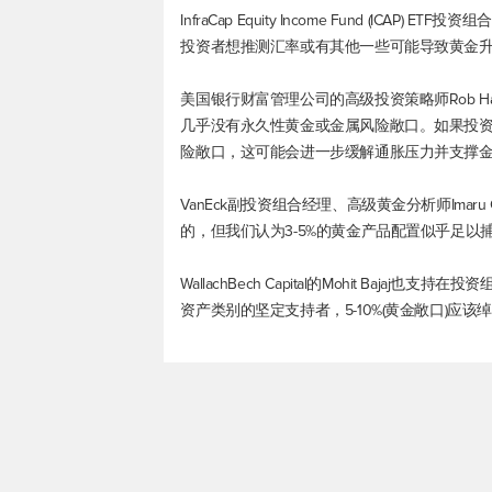
InfraCap Equity Income Fund (ICAP
投资者想推测汇率或有其他一些可能导致黄金升
美国银行财富管理公司的高级投资策略师Rob H
几乎没有永久性黄金或金属风险敞口。如果投
险敞口，这可能会进一步缓解通胀压力并支撑金
VanEck副投资组合经理、高级黄金分析师Imar
的，但我们认为3-5%的黄金产品配置似乎足以
WallachBech Capital的Mohit Ba
资产类别的坚定支持者，5-10%(黄金敞口)应该