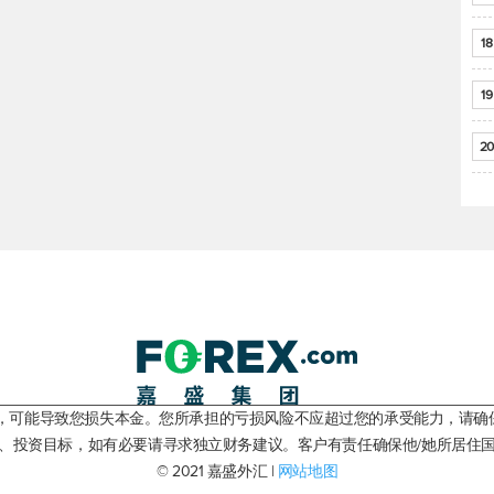
18
19
20
险，可能导致您损失本金。您所承担的亏损风险不应超过您的承受能力，请确
、投资目标，如有必要请寻求独立财务建议。客户有责任确保他/她所居住
© 2021 嘉盛外汇 |
网站地图