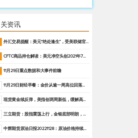
相关资讯
外汇交易提醒：美元“绝处逢生”，受美联储官员鹰派讲话支撑
CFTC商品持仓解读：美元净空头创2021年7月以来最大，黄金期货投机性净多头头寸减少
11月29日重点数据和大事件前瞻
11月29日财经早餐：金价从逾一周高位回落，美联储官员重申鹰派立场推动美元回升
现货黄金续反弹，美指创两周新低，缓解高通胀美国须治本
三立期货：股指震荡上行，金银底部明朗，原油偏弱走势(20221128收评)
中辉期货原油日报20221128：原油价格持续下降，市场关注OPEC+新一轮产能政策