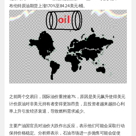
布伦特原油
期货上涨1.70%至84.24美元/桶。
之前两个交易日，国际油价重挫逾7%，原因是美元飙升使得美元
计价原油对非美元持有者变得更加昂贵，且投资者越来越担心利
率上升引发经济衰退，导致燃料需求减少。
主要产油国官员对油价大跌作出反应，表示他们可能会采取行动
保持价格稳定。分析师表示，石油市场进一步抛售可能会促使