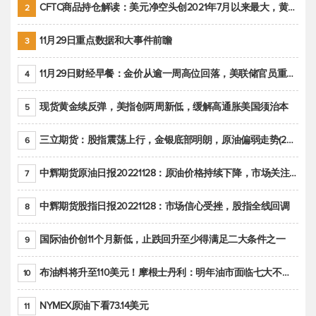
CFTC商品持仓解读：美元净空头创2021年7月以来最大，黄金期货投机性净多头头寸减少
2
11月29日重点数据和大事件前瞻
3
11月29日财经早餐：金价从逾一周高位回落，美联储官员重申鹰派立场推动美元回升
4
现货黄金续反弹，美指创两周新低，缓解高通胀美国须治本
5
三立期货：股指震荡上行，金银底部明朗，原油偏弱走势(20221128收评)
6
中辉期货原油日报20221128：原油价格持续下降，市场关注OPEC+新一轮产能政策
7
中辉期货股指日报20221128：市场信心受挫，股指全线回调
8
国际油价创11个月新低，止跌回升至少得满足二大条件之一
9
布油料将升至110美元！摩根士丹利：明年油市面临七大不确定性
10
NYMEX原油下看73.14美元
11