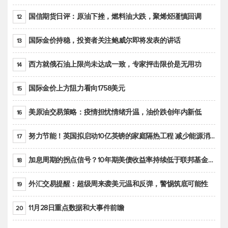
国信期货日评：原油下挫，燃料油大跌，聚烯烃谨慎回调
12
国际金价持稳，投资者关注鲍威尔即将发表的讲话
13
西方就俄石油上限尚未达成一致，专家抨击限价是无用功
14
国际金价上方阻力看向1758美元
15
美原油交易策略：疫情担忧情绪升温，油价跌创年内新低
16
努力节能！英国拟启动10亿英镑的家庭隔热工程 减少能源消耗
17
加息周期的拐点信号？10年期美债收益率持续低于联邦基金利率目标区间
18
外汇交易提醒：超级周来袭美元温和反弹，警惕筑底可能性
19
11月28日重点数据和大事件前瞻
20