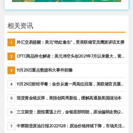
相关资讯
外汇交易提醒：美元“绝处逢生”，受美联储官员鹰派讲话支撑
1
CFTC商品持仓解读：美元净空头创2021年7月以来最大，黄金期货投机性净多头头寸减少
2
11月29日重点数据和大事件前瞻
3
11月29日财经早餐：金价从逾一周高位回落，美联储官员重申鹰派立场推动美元回升
4
现货黄金续反弹，美指创两周新低，缓解高通胀美国须治本
5
三立期货：股指震荡上行，金银底部明朗，原油偏弱走势(20221128收评)
6
中辉期货原油日报20221128：原油价格持续下降，市场关注OPEC+新一轮产能政策
7