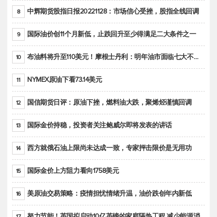
中辉期货股指日报20221128：市场信心受挫，股指全线回调
8
国际油价创11个月新低，止跌回升至少得满足二大条件之一
9
布油料将升至110美元！摩根士丹利：明年油市面临七大不确定性
10
NYMEX原油下看73.14美元
11
国信期货日评：原油下挫，燃料油大跌，聚烯烃谨慎回调
12
国际金价持稳，投资者关注鲍威尔即将发表的讲话
13
西方就俄石油上限尚未达成一致，专家抨击限价是无用功
14
国际金价上方阻力看向1758美元
15
美原油交易策略：疫情担忧情绪升温，油价跌创年内新低
16
努力节能！英国拟启动10亿英镑的家庭隔热工程 减少能源消耗
17