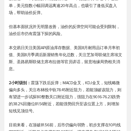
单，
美元指数
小幅回调远离逾20年高点，也吸引了逢低买盘入
场，帮助油价反弹。
但基本面状况并无明显改善，油价的反弹空间可能会受到限制，
油价后市仍有震荡下探的风险。
本交易日关注美国API原油库存数据、美国8月耐用品订单月率初
值、美国8月季调后新屋销售年化总数，关注芝加哥联储主席埃文
斯、圣路易斯联储主席布拉德等官员讲话，留意地缘局势相关消
息。
2小时级别：
震荡下跌后反弹；MACD金叉，KDJ金叉，短线略微
偏向多头，关注布林线中轨78.45附近阻力，若能顶破该阻力，则
有望进一步试探80整数关口附近阻力，强阻力在90.16-76.23跌势
的38.2%回撤位81.56附近，若能强势回升至该位置上方，则增加
短线见顶信号。
目前来看，在顶破81.56前，后市仍偏向弱势，初步支撑在10均线