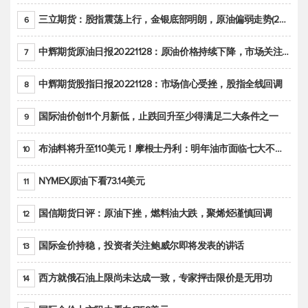
三立期货：股指震荡上行，金银底部明朗，原油偏弱走势(20221128收评)
6
中辉期货原油日报20221128：原油价格持续下降，市场关注OPEC+新一轮产能政策
7
中辉期货股指日报20221128：市场信心受挫，股指全线回调
8
国际油价创11个月新低，止跌回升至少得满足二大条件之一
9
布油料将升至110美元！摩根士丹利：明年油市面临七大不确定性
10
NYMEX原油下看73.14美元
11
国信期货日评：原油下挫，燃料油大跌，聚烯烃谨慎回调
12
国际金价持稳，投资者关注鲍威尔即将发表的讲话
13
西方就俄石油上限尚未达成一致，专家抨击限价是无用功
14