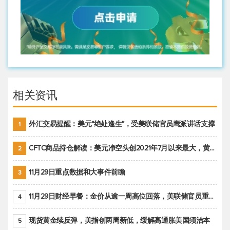
相关资讯
外汇交易提醒：美元“绝处逢生”，受美联储官员鹰派讲话支撑
1
CFTC商品持仓解读：美元净空头创2021年7月以来最大，黄金期货投机性净多头头寸减少
2
11月29日重点数据和大事件前瞻
3
11月29日财经早餐：金价从逾一周高位回落，美联储官员重申鹰派立场推动美元回升
4
现货黄金续反弹，美指创两周新低，缓解高通胀美国须治本
5