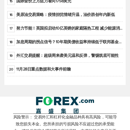
国际金价上方阻力看向1758美元
15
美原油交易策略：疫情担忧情绪升温，油价跌创年内新低
16
努力节能！英国拟启动10亿英镑的家庭隔热工程 减少能源消耗
17
加息周期的拐点信号？10年期美债收益率持续低于联邦基金利率目标区间
18
外汇交易提醒：超级周来袭美元温和反弹，警惕筑底可能性
19
11月28日重点数据和大事件前瞻
20
风险警示： 交易外汇和杠杆化金融品种具有高风险，可能导
致您损失本金。您所承担的亏损风险不应超过您的承受能