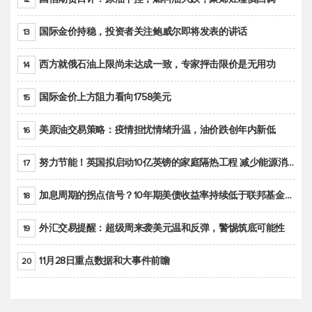
国际金价持稳，投资者关注鲍威尔即将发表的讲话
13
西方就俄石油上限尚未达成一致，专家抨击限价是无用功
14
国际金价上方阻力看向1758美元
15
美原油交易策略：疫情担忧情绪升温，油价跌创年内新低
16
努力节能！英国拟启动10亿英镑的家庭隔热工程 减少能源消耗
17
加息周期的拐点信号？10年期美债收益率持续低于联邦基金利率目标区间
18
外汇交易提醒：超级周来袭美元温和反弹，警惕筑底可能性
19
11月28日重点数据和大事件前瞻
20