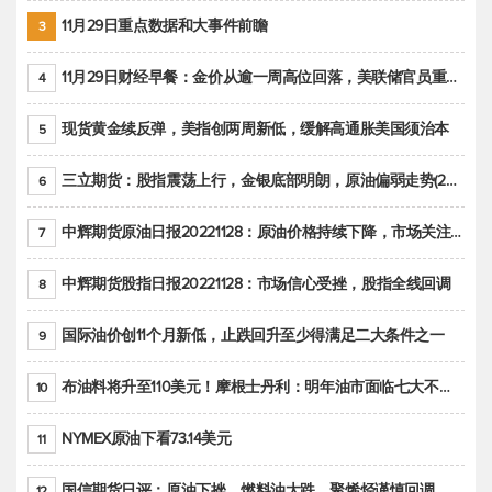
11月29日重点数据和大事件前瞻
3
11月29日财经早餐：金价从逾一周高位回落，美联储官员重申鹰派立场推动美元回升
4
现货黄金续反弹，美指创两周新低，缓解高通胀美国须治本
5
三立期货：股指震荡上行，金银底部明朗，原油偏弱走势(20221128收评)
6
中辉期货原油日报20221128：原油价格持续下降，市场关注OPEC+新一轮产能政策
7
中辉期货股指日报20221128：市场信心受挫，股指全线回调
8
国际油价创11个月新低，止跌回升至少得满足二大条件之一
9
布油料将升至110美元！摩根士丹利：明年油市面临七大不确定性
10
NYMEX原油下看73.14美元
11
国信期货日评：原油下挫，燃料油大跌，聚烯烃谨慎回调
12