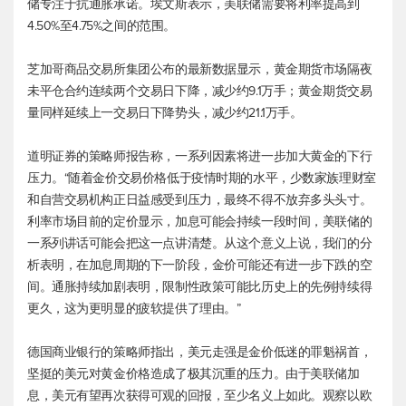
储专注于抗通胀承诺。埃文斯表示，美联储需要将利率提高到
4.50%至4.75%之间的范围。
芝加哥商品交易所集团公布的最新数据显示，黄金期货市场隔夜
未平仓合约连续两个交易日下降，减少约9.1万手；黄金期货交易
量同样延续上一交易日下降势头，减少约21.1万手。
道明证券的策略师报告称，一系列因素将进一步加大黄金的下行
压力。“随着金价交易价格低于疫情时期的水平，少数家族理财室
和自营交易机构正日益感受到压力，最终不得不放弃多头头寸。
利率市场目前的定价显示，加息可能会持续一段时间，美联储的
一系列讲话可能会把这一点讲清楚。从这个意义上说，我们的分
析表明，在加息周期的下一阶段，金价可能还有进一步下跌的空
间。通胀持续加剧表明，限制性政策可能比历史上的先例持续得
更久，这为更明显的疲软提供了理由。”
德国商业银行的策略师指出，美元走强是金价低迷的罪魁祸首，
坚挺的美元对黄金价格造成了极其沉重的压力。由于美联储加
息，美元有望再次获得可观的回报，至少名义上如此。观察以欧