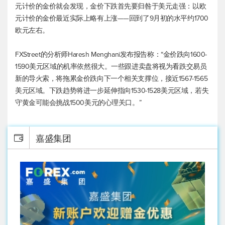
元计价的金价就会发现，金价下跌首先要归咎于美元走强：以欧
元计价的金价最近实际上略有上涨——回到了9月初的水平约1700
欧元左右。
FXStreet的分析师Haresh Menghani发布报告称：“金价跌向1600-
1590美元区域的机率依然很大。一些跟进卖盘将视为看跌交易员
新的导火索，将拖累金价跌向下一个相关支撑位，接近1567-1565
美元区域。下跌趋势将进一步延伸指向1530-1528美元区域，若失
守黄金可能会挑战1500美元的心理关口。”
嘉盛集团