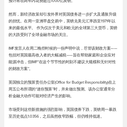
预计将在两年内花费超过1000亿英镑。
然而，新经济政策却引发外界对英国债务进一步扩大及通胀升级
的担忧。在周一亚洲早盘交易中，
英镑兑美元
汇率跌至1971年以
来的最低水平。 作为仅次于美元和欧元的全球第三大货币，英镑
的大跌受到了全球金融市场的关注。
IMF发言人在周二晚些时候的一份声明中说，尽管该财政方案——
包括对英国最高收入者的大幅减税——旨在帮助家庭和企业应对
能源冲击，但IMF“在这个节节性的时刻不建议大规模和无针对性
的财政方案”。
英国独立的预算责任办公室(Office for Budget Responsibility)在上
周五公布所谓的“迷你预算”时，并未做出预测。该办公室通常分
析金融大动作可能对经济产生的影响。
市场受到这些新措施的强烈影响，英国债券下跌，英镑周一暴跌
至历史低点1.0356，之后虽然收窄跌幅，但仍维持低迷。