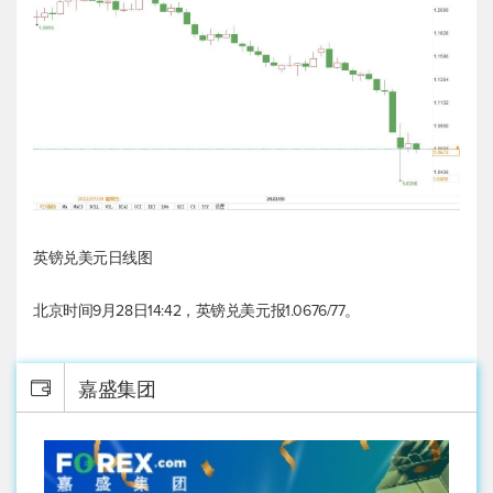
英镑兑美元
日线图
北京时间9月28日14:42，
英镑兑美元
报1.0676/77。
嘉盛集团