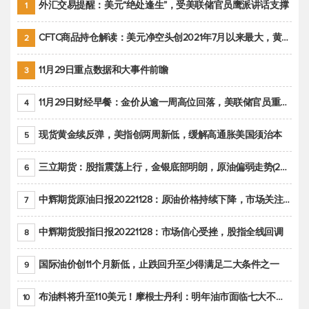
外汇交易提醒：美元“绝处逢生”，受美联储官员鹰派讲话支撑
1
CFTC商品持仓解读：美元净空头创2021年7月以来最大，黄金期货投机性净多头头寸减少
2
11月29日重点数据和大事件前瞻
3
11月29日财经早餐：金价从逾一周高位回落，美联储官员重申鹰派立场推动美元回升
4
现货黄金续反弹，美指创两周新低，缓解高通胀美国须治本
5
三立期货：股指震荡上行，金银底部明朗，原油偏弱走势(20221128收评)
6
中辉期货原油日报20221128：原油价格持续下降，市场关注OPEC+新一轮产能政策
7
中辉期货股指日报20221128：市场信心受挫，股指全线回调
8
国际油价创11个月新低，止跌回升至少得满足二大条件之一
9
布油料将升至110美元！摩根士丹利：明年油市面临七大不确定性
10