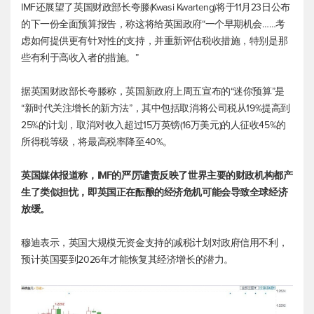
IMF还展望了英国财政部长夸滕(Kwasi Kwarteng)将于11月23日公布
的下一份全面预算报告，称这将给英国政府“一个早期机会……考
虑如何提供更有针对性的支持，并重新评估税收措施，特别是那
些有利于高收入者的措施。”
据英国财政部长夸滕称，英国新政府上周五宣布的“迷你预算”是
“新时代关注增长的新方法”，其中包括取消将公司税从19%提高到
25%的计划，取消对收入超过15万英镑(16万美元)的人征收45%的
所得税等级，将最高税率降至40%。
英国媒体报道称，IMF的严厉谴责反映了世界主要的财政机构都产
生了类似担忧，即英国正在酝酿的经济危机可能会导致全球经济
放缓。
穆迪表示，英国大规模无资金支持的减税计划对政府信用不利，
预计英国要到2026年才能恢复其经济增长的潜力。