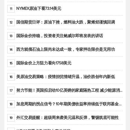
NYMEX原油下看73.14美元
11
国信期货日评：原油下挫，燃料油大跌，聚烯烃谨慎回调
12
国际金价持稳，投资者关注鲍威尔即将发表的讲话
13
西方就俄石油上限尚未达成一致，专家抨击限价是无用功
14
国际金价上方阻力看向1758美元
15
美原油交易策略：疫情担忧情绪升温，油价跌创年内新低
16
努力节能！英国拟启动10亿英镑的家庭隔热工程 减少能源消耗
17
加息周期的拐点信号？10年期美债收益率持续低于联邦基金利率目标区间
18
外汇交易提醒：超级周来袭美元温和反弹，警惕筑底可能性
19