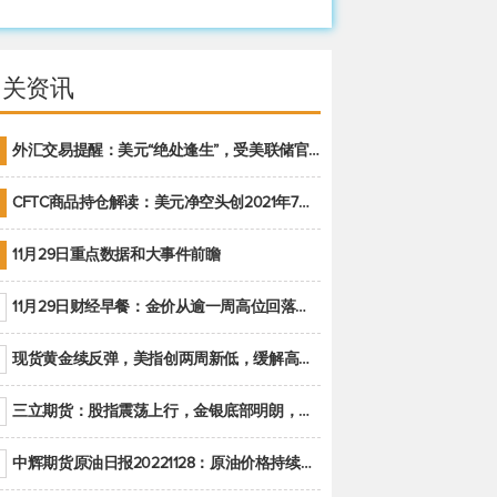
相关资讯
外汇交易提醒：美元“绝处逢生”，受美联储官员鹰派讲话支撑
CFTC商品持仓解读：美元净空头创2021年7月以来最大，黄金期货投机性净多头头寸减少
11月29日重点数据和大事件前瞻
11月29日财经早餐：金价从逾一周高位回落，美联储官员重申鹰派立场推动美元回升
现货黄金续反弹，美指创两周新低，缓解高通胀美国须治本
三立期货：股指震荡上行，金银底部明朗，原油偏弱走势(20221128收评)
中辉期货原油日报20221128：原油价格持续下降，市场关注OPEC+新一轮产能政策