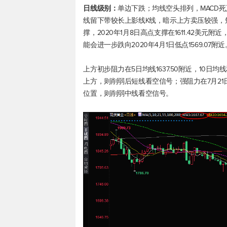
日线级别：
单边下跌；均线空头排列，MACD
线留下带较长上影线K线，暗示上方卖压较强，
撑，2020年1月8日高点支撑在1611.42美
能会进一步跌向2020年4月1日低点1569.07附近
上方初步阻力在5日均线1637.50附近，10日均
上方，则削弱后短线看空信号；强阻力在7月21日
位置，则削弱中线看空信号。