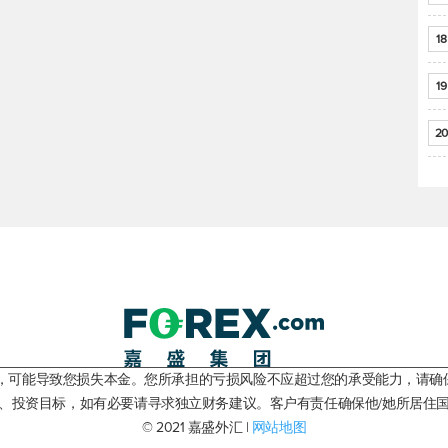
18
19
20
险，可能导致您损失本金。您所承担的亏损风险不应超过您的承受能力，请确
、投资目标，如有必要请寻求独立财务建议。客户有责任确保他/她所居住
© 2021 嘉盛外汇 |
网站地图