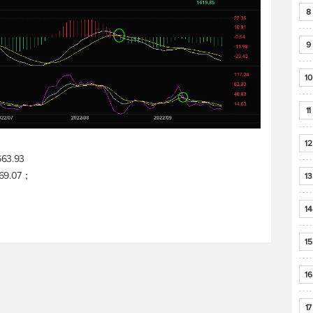
8
9
10
11
12
63.93
569.07；
13
14
15
16
17