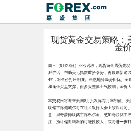
现货黄金交易策略：
金
周三（9月28日）亚欧时段，
现货黄金
震荡走弱
派讲话，帮助
美元指数
重拾涨势，再度刷新逾2
4%，对金价打压明显。虽然地缘局势担忧、全
和逢低买盘支撑，但多头整体士气较弱，金价
本交易日将迎来美国8月批发库存月率初值、美
联储主席鲍威尔将在社区银行大会上致欢迎词
意，里奇蒙德联储主席巴尔金、芝加哥联储主
注，预计偏向鹰派的可能性较大，或将进一步