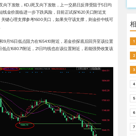
死叉向下发散，KDJ死叉向下发散，上一交易日反弹受阻于5日均
短线金价面临进一步下跌风险，目前正试探1620关口附近支
元附近，关键心理支撑参考1600关口，如果失守该支撑，则金价中线可
。
线和9月16日低点阻力在1654.10附近，若金价探底后回升至该位置
1
低点1680.71附近，21日均线也在该位置附近，若能强势收复该
2
3
4
5
6
7