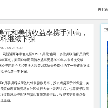
关于我
美元和美债收益率携手冲高，
价料继续下探
2022-09-28 14:30
，刷新近两年半低点至1619.85美元/盎司，多位美联储官员的鹰
0年高点，美国10年期国债收益率更是2010年以来首次突破
球经济衰退担忧和美股大跌等因素给金价提供的了一些避险支撑
大概率会进一步下探。
国8月季调后成屋签约销售指数月率，投资者需要予以留意，美
、美联储理事鲍曼将在社区银行大会上发表讲话，也需要予以留
席埃文斯就经济现状与货币政策发表讲话，投资者需要重点关
打压金价。