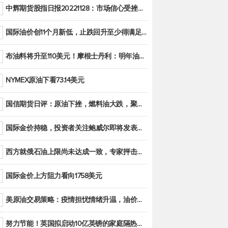
中辉期货股指日报20221128：市场信心受挫，股指全线回调
国际油价创11个月新低，止跌回升至少得满足二大条件之一
布油料将升至110美元！摩根士丹利：明年油市面临七大不确定性
NYMEX原油下看73.14美元
国信期货日评：原油下挫，燃料油大跌，聚烯烃谨慎回调
国际金价持稳，投资者关注鲍威尔即将发表的讲话
西方就俄石油上限尚未达成一致，专家抨击限价是无用功
国际金价上方阻力看向1758美元
美原油交易策略：疫情担忧情绪升温，油价跌创年内新低
努力节能！英国拟启动10亿英镑的家庭隔热工程 减少能源消耗