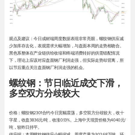
观点及建议：今日成材端周度数据表现非常亮眼，螺纹钢供应减
少加库存去化，表观需求大幅增加，与盘面本周的走势相吻合。
黑色系整体在产业链供给收缩和终端消费转好的供需错配情况
下，理论上应该对应盘面钢厂利润走强，但实际走势却背离，所
以节后重点关注盘面钢厂利润走强的机会。
螺纹钢：节日临近成交下滑，
多空双方分歧较大
价格：螺纹钢2301合约今日宽幅震荡，多空双方分歧较大，收十
字星，收盘3836元/吨，收涨0.13%。上海中天现货价格为4040元/
吨，较昨日持平。
供应端：本周螺纹钢供应小幅缩减，周度产量为302.68万吨，环