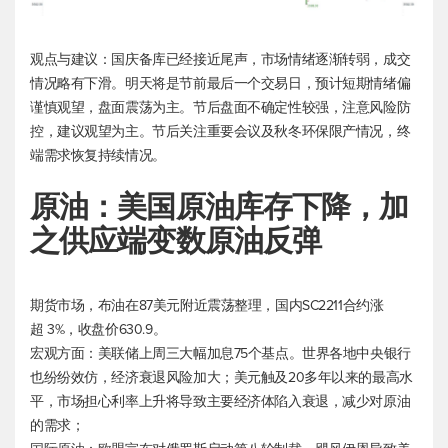
观点与建议：国庆备库已经接近尾声，市场情绪逐渐转弱，成交
情况略有下滑。明天将是节前最后一个交易日，预计短期情绪偏
谨慎观望，盘面震荡为主。节后盘面不确定性较强，注意风险防
控，建议观望为主。节后关注重要会议及秋冬环保限产情况，终
端需求恢复持续情况。
原油：美国原油库存下降，加
之供应端变数原油反弹
期货市场，布油在87美元附近震荡整理，国内SC2211合约涨
超 3%，收盘价630.9。
宏观方面：美联储上周三大幅加息75个基点。世界各地中央银行
也纷纷效仿，经济衰退风险加大；美元触及20多年以来的最高水
平，市场担心利率上升将导致主要经济体陷入衰退，减少对原油
的需求；