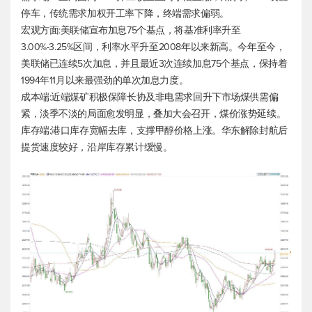
停车，传统需求加权开工率下降，终端需求偏弱。
宏观方面:美联储宣布加息75个基点，将基准利率升至
3.00%-3.25%区间，利率水平升至2008年以来新高。今年至今，
美联储已连续5次加息，并且最近3次连续加息75个基点，保持着
1994年11月以来最强劲的单次加息力度。
成本端:近端煤矿积极保障长协及非电需求回升下市场煤供需偏
紧，淡季不淡的局面愈发明显，叠加大会召开，煤价涨势延续。
库存端:港口库存宽幅去库，支撑甲醇价格上涨。华东解除封航后
提货速度较好，沿岸库存累计缓慢。