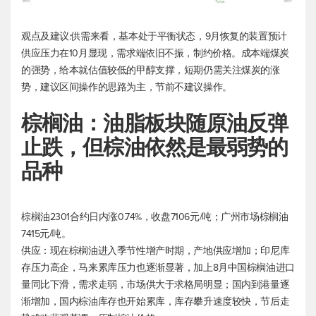
观点及建议:供需来看，基本处于平衡状态，9月恢复的装置预计
供应压力在10月显现，需求端依旧不振，制约价格。成本端煤炭
的强势，给本就估值较低的甲醇支撑，短期仍需关注煤炭的涨
势，建议区间操作的思路为主，节前不建议操作。
棕榈油：油脂板块随原油反弹
止跌，但棕油依然是最弱势的
品种
棕榈油2301合约日内涨0.74%，收盘7106元/吨；广州市场棕榈油
7415元/吨。
供应：现在棕榈油进入季节性增产时期，产地供应增加；印尼库
存压力高企，马来累库压力也逐渐显著，加上8月中国棕榈油进口
量同比下滑，需求走弱，市场供大于求格局明显；国内到港量逐
渐增加，国内棕油库存也开始累库，库存攀升速度较快，节后走