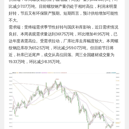
比减少7.07万吨。目前螺纹钢产量仍处于相对高位，利润未明显
好转，节后又有环保限产预期。短期而言，预计供给增加可能性
不大。
需求端：受终端需求季节性好转与国庆补库影响，近日需求情况
良好。本周表观需求量达到361.75万吨，环比增加41.95万吨，已
达年度表需高位。受需求拉动，厂库社库去库幅度较大。本周螺
纹钢总库存为652.5万吨，环比减少59.07万吨。但目前节日将
近，补库已近尾声，成交从高位回落。周三全国建材成交量为
19.33万吨，环比减少8.35万吨。