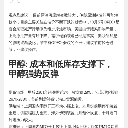
观点及建议： 目前原油供应端变数较大，伊朗原油恢复的可能性
较小，目前主要关注在油价不断下跌的过程中，10月5号OPEC+是
否会采取减产行动来为维护原油市场。美国由于飓风影响产量，
上周原油产量有所下降。需求端的衰退已经是事实，美联储加息
的影响逐渐淡化，节中有OPEC+会议的召开，建议节前轻仓过
节，不建议操作。
甲醇: 成本和低库存支撑下，
甲醇强势反弹
期货市场，甲醇2301合约涨幅近3%，收盘价2815。江苏现货报价
2870-2880，节前刚需补货，港口货源偏紧。
供给端：上周国内甲醇开工率为小幅上涨。九月份前期停车装置
重启，供应端压力重现。海外伊朗装置九月预计恢复，十月港口
到港压力较大。
需求端：上周国内MTO开工较上上周小幅上涨，斯尔邦MTO装置