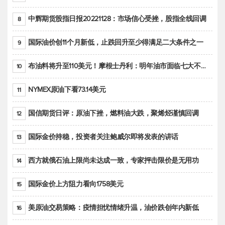
中辉期货股指日报20221128：市场信心受挫，股指全线回调
8
国际油价创11个月新低，止跌回升至少得满足二大条件之一
9
布油料将升至110美元！摩根士丹利：明年油市面临七大不确定性
10
NYMEX原油下看73.14美元
11
国信期货日评：原油下挫，燃料油大跌，聚烯烃谨慎回调
12
国际金价持稳，投资者关注鲍威尔即将发表的讲话
13
西方就俄石油上限尚未达成一致，专家抨击限价是无用功
14
国际金价上方阻力看向1758美元
15
美原油交易策略：疫情担忧情绪升温，油价跌创年内新低
16