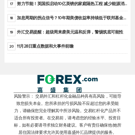
努力节能！英国拟启动10亿英镑的家庭隔热工程 减少能源消耗
17
加息周期的拐点信号？10年期美债收益率持续低于联邦基金利率目标区间
18
外汇交易提醒：超级周来袭美元温和反弹，警惕筑底可能性
19
11月28日重点数据和大事件前瞻
20
风险警示： 交易外汇和杠杆化金融品种具有高风险，可能导
致您损失本金。您所承担的亏损风险不应超过您的承受能
力，请确保您完全理解其中所涉风险。交易杠杆化产品并不
适合所有投资者。在交易前，请考虑您的经验水平、投资目
标，如有必要请寻求独立财务建议。客户有责任确保他/她所
居住国法律要求允许其使用嘉盛外汇品牌提供的服务。