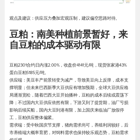
观点及建议：供应压力叠加宏观压制，建议偏空思路对待。
豆粕：南美种植前景暂好，来
自豆粕的成本驱动有限
豆粕2301合约日内涨2.00%，收盘价4141元/吨，现货张家港43%
蛋白豆粕5185元/吨。
供应端：美豆丰产前景转变为减产，导致美豆向上反弹，成本支
撑明显；但未来巴西新季大豆供应有增加预期，全球大豆供应格
局逐渐宽松，随着巴西大豆开始播种，豆粕的成本后续或震荡下
降；不过国内大豆供应依然有限，下游又到了提货期，油厂亏损
影响后续买船，国内大豆到港有限，加上国庆来临油厂放假停
工，豆粕供应整体偏紧。
需求端：受中秋国庆节支撑，猪肉需求尚可，养殖利润较好，后
市养殖端大概率育肥，对饲料需求也保持较乐观态势，豆粕需求