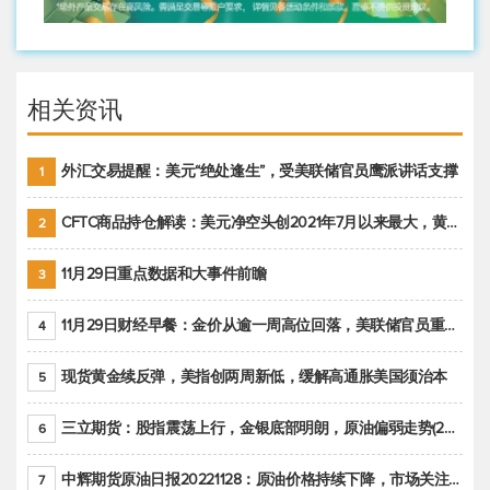
相关资讯
外汇交易提醒：美元“绝处逢生”，受美联储官员鹰派讲话支撑
1
CFTC商品持仓解读：美元净空头创2021年7月以来最大，黄金期货投机性净多头头寸减少
2
11月29日重点数据和大事件前瞻
3
11月29日财经早餐：金价从逾一周高位回落，美联储官员重申鹰派立场推动美元回升
4
现货黄金续反弹，美指创两周新低，缓解高通胀美国须治本
5
三立期货：股指震荡上行，金银底部明朗，原油偏弱走势(20221128收评)
6
中辉期货原油日报20221128：原油价格持续下降，市场关注OPEC+新一轮产能政策
7