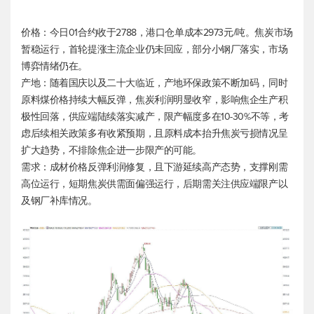
价格：今日01合约收于2788，港口仓单成本2973元/吨。焦炭市场
暂稳运行，首轮提涨主流企业仍未回应，部分小钢厂落实，市场
博弈情绪仍在。
产地：随着国庆以及二十大临近，产地环保政策不断加码，同时
原料煤价格持续大幅反弹，焦炭利润明显收窄，影响焦企生产积
极性回落，供应端陆续落实减产，限产幅度多在10-30%不等，考
虑后续相关政策多有收紧预期，且原料成本抬升焦炭亏损情况呈
扩大趋势，不排除焦企进一步限产的可能。
需求：成材价格反弹利润修复，且下游延续高产态势，支撑刚需
高位运行，短期焦炭供需面偏强运行，后期需关注供应端限产以
及钢厂补库情况。