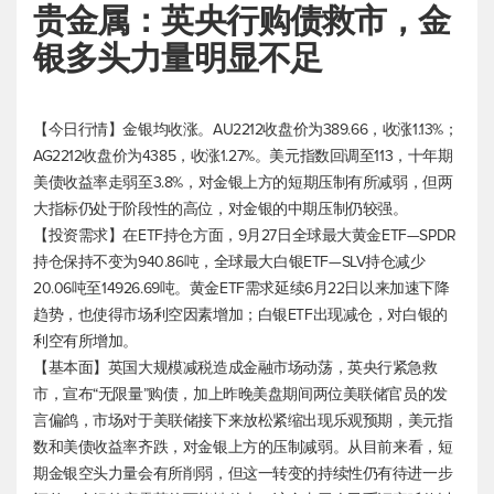
贵金属：英央行购债救市，金
银多头力量明显不足
【今日行情】金银均收涨。AU2212收盘价为389.66，收涨1.13%；
AG2212收盘价为4385，收涨1.27%。
美元指数
回调至113，十年期
美债收益率走弱至3.8%，对金银上方的短期压制有所减弱，但两
大指标仍处于阶段性的高位，对金银的中期压制仍较强。
【投资需求】在ETF持仓方面，9月27日全球最大黄金ETF—SPDR
持仓保持不变为940.86吨，全球最大白银ETF—SLV持仓减少
20.06吨至14926.69吨。黄金ETF需求延续6月22日以来加速下降
趋势，也使得市场利空因素增加；白银ETF出现减仓，对白银的
利空有所增加。
【基本面】英国大规模减税造成金融市场动荡，英央行紧急救
市，宣布“无限量”购债，加上昨晚美盘期间两位美联储官员的发
言偏鸽，市场对于美联储接下来放松紧缩出现乐观预期，
美元指
数
和美债收益率齐跌，对金银上方的压制减弱。从目前来看，短
期金银空头力量会有所削弱，但这一转变的持续性仍有待进一步