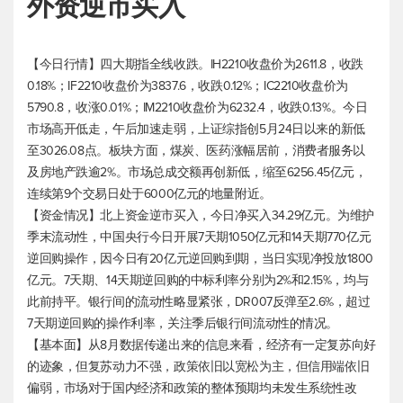
外资逆市买入
【今日行情】四大期指全线收跌。IH2210收盘价为2611.8，收跌
0.18%；IF2210收盘价为3837.6，收跌0.12%；IC2210收盘价为
5790.8，收涨0.01%；IM2210收盘价为6232.4，收跌0.13%。今日
市场高开低走，午后加速走弱，上证综指创5月24日以来的新低
至3026.08点。板块方面，煤炭、医药涨幅居前，消费者服务以
及房地产跌逾2%。市场总成交额再创新低，缩至6256.45亿元，
连续第9个交易日处于6000亿元的地量附近。
【资金情况】北上资金逆市买入，今日净买入34.29亿元。为维护
季末流动性，中国央行今日开展7天期1050亿元和14天期770亿元
逆回购操作，因今日有20亿元逆回购到期，当日实现净投放1800
亿元。7天期、14天期逆回购的中标利率分别为2%和2.15%，均与
此前持平。银行间的流动性略显紧张，DR007反弹至2.6%，超过
7天期逆回购的操作利率，关注季后银行间流动性的情况。
【基本面】从8月数据传递出来的信息来看，经济有一定复苏向好
的迹象，但复苏动力不强，政策依旧以宽松为主，但信用端依旧
偏弱，市场对于国内经济和政策的整体预期均未发生系统性改