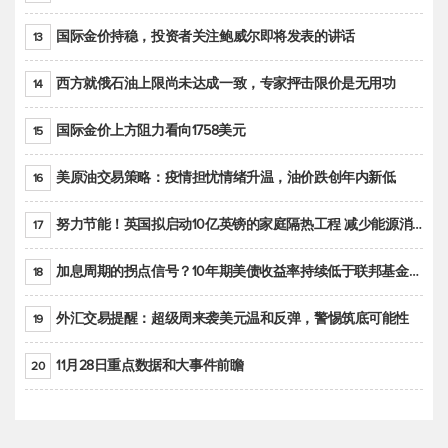
国际金价持稳，投资者关注鲍威尔即将发表的讲话
13
西方就俄石油上限尚未达成一致，专家抨击限价是无用功
14
国际金价上方阻力看向1758美元
15
美原油交易策略：疫情担忧情绪升温，油价跌创年内新低
16
努力节能！英国拟启动10亿英镑的家庭隔热工程 减少能源消耗
17
加息周期的拐点信号？10年期美债收益率持续低于联邦基金利率目标区间
18
外汇交易提醒：超级周来袭美元温和反弹，警惕筑底可能性
19
11月28日重点数据和大事件前瞻
20