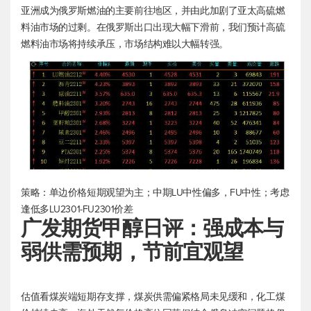
亚洲成为俄罗斯燃油的主要前往地区，并由此加剧了亚太高硫燃
料油市场的过剩。在俄罗斯出口出现大幅下滑前，我们预计高硫
燃料油市场将持续承压，市场结构难以大幅转强。
策略：单边价格短期观望为主；中期LU中性偏多，FU中性；考虑
逢低多LU2301-FU2301价差
广发期货甲醇日评：强成本与
弱供需预期，节前宜观望
估值看煤炭端短期存支撑，煤炭供需偏紧格局未见缓和，化工煤