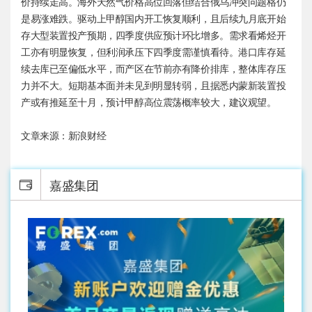
价持续走高。海外天然气价格高位回落但结合俄乌冲突问题格仍
是易涨难跌。驱动上甲醇国内开工恢复顺利，且后续九月底开始
存大型装置投产预期，四季度供应预计环比增多。需求看烯烃开
工亦有明显恢复，但利润承压下四季度需谨慎看待。港口库存延
续去库已至偏低水平，而产区在节前亦有降价排库，整体库存压
力并不大。短期基本面并未见到明显转弱，且据悉内蒙新装置投
产或有推延至十月，预计甲醇高位震荡概率较大，建议观望。
文章来源：新浪财经
嘉盛集团