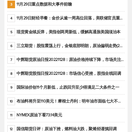
11月29日重点数据和大事件前瞻
3
11月29日财经早餐：金价从逾一周高位回落，美联储官员重申鹰派立场推动美元回升
4
现货黄金续反弹，美指创两周新低，缓解高通胀美国须治本
5
三立期货：股指震荡上行，金银底部明朗，原油偏弱走势(20221128收评)
6
中辉期货原油日报20221128：原油价格持续下降，市场关注OPEC+新一轮产能政策
7
中辉期货股指日报20221128：市场信心受挫，股指全线回调
8
国际油价创11个月新低，止跌回升至少得满足二大条件之一
9
布油料将升至110美元！摩根士丹利：明年油市面临七大不确定性
10
NYMEX原油下看73.14美元
11
国信期货日评：原油下挫，燃料油大跌，聚烯烃谨慎回调
12