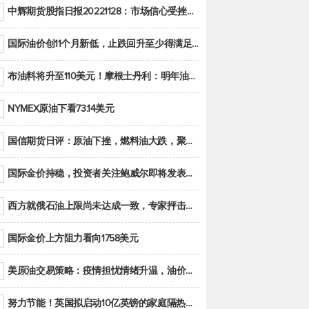
中辉期货股指日报20221128：市场信心受挫，股指全线回调
国际油价创11个月新低，止跌回升至少得满足二大条件之一
布油料将升至110美元！摩根士丹利：明年油市面临七大不确定性
NYMEX原油下看73.14美元
国信期货日评：原油下挫，燃料油大跌，聚烯烃谨慎回调
国际金价持稳，投资者关注鲍威尔即将发表的讲话
西方就俄石油上限尚未达成一致，专家抨击限价是无用功
国际金价上方阻力看向1758美元
美原油交易策略：疫情担忧情绪升温，油价跌创年内新低
努力节能！英国拟启动10亿英镑的家庭隔热工程 减少能源消耗