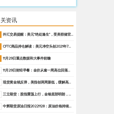
相关资讯
外汇交易提醒：美元“绝处逢生”，受美联储官员鹰派讲话支撑
CFTC商品持仓解读：美元净空头创2021年7月以来最大，黄金期货投机性净多头头寸减少
11月29日重点数据和大事件前瞻
11月29日财经早餐：金价从逾一周高位回落，美联储官员重申鹰派立场推动美元回升
现货黄金续反弹，美指创两周新低，缓解高通胀美国须治本
三立期货：股指震荡上行，金银底部明朗，原油偏弱走势(20221128收评)
中辉期货原油日报20221128：原油价格持续下降，市场关注OPEC+新一轮产能政策