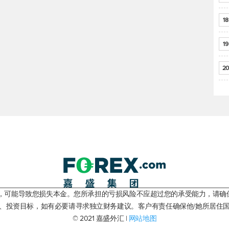
18
19
20
险，可能导致您损失本金。您所承担的亏损风险不应超过您的承受能力，请确
、投资目标，如有必要请寻求独立财务建议。客户有责任确保他/她所居住
© 2021 嘉盛外汇 |
网站地图