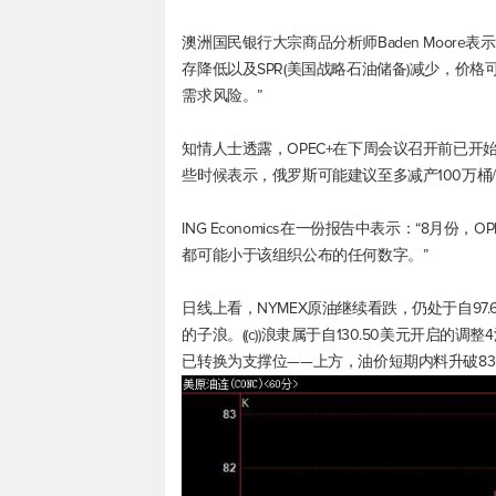
澳洲国民银行大宗商品分析师Baden Moor
存降低以及SPR(美国战略石油储备)减少，价
需求风险。”
知情人士透露，OPEC+在下周会议召开前已
些时候表示，俄罗斯可能建议至多减产100万桶
ING Economics在一份报告中表示：“8月
都可能小于该组织公布的任何数字。”
日线上看，NYMEX原油继续看跌，仍处于自97.66美元开
的子浪。((c))浪隶属于自130.50美元开启的
已转换为支撑位——上方，油价短期内料升破8