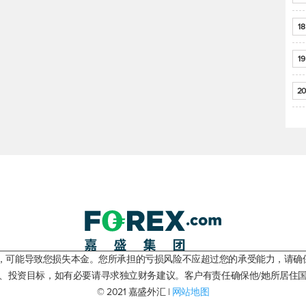
18
19
20
险，可能导致您损失本金。您所承担的亏损风险不应超过您的承受能力，请确
、投资目标，如有必要请寻求独立财务建议。客户有责任确保他/她所居住
© 2021 嘉盛外汇 |
网站地图