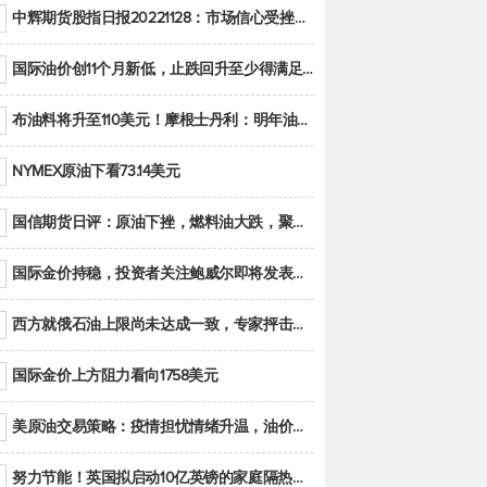
中辉期货股指日报20221128：市场信心受挫，股指全线回调
国际油价创11个月新低，止跌回升至少得满足二大条件之一
布油料将升至110美元！摩根士丹利：明年油市面临七大不确定性
NYMEX原油下看73.14美元
国信期货日评：原油下挫，燃料油大跌，聚烯烃谨慎回调
国际金价持稳，投资者关注鲍威尔即将发表的讲话
西方就俄石油上限尚未达成一致，专家抨击限价是无用功
国际金价上方阻力看向1758美元
美原油交易策略：疫情担忧情绪升温，油价跌创年内新低
努力节能！英国拟启动10亿英镑的家庭隔热工程 减少能源消耗