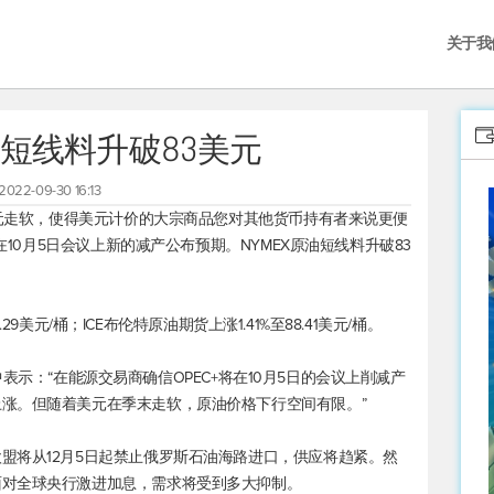
关于我
油短线料升破83美元
2022-09-30 16:13
美元走软，使得美元计价的大宗商品您对其他货币持有者来说更便
在10月5日会议上新的减产公布预期。NYMEX原油短线料升破83
29美元/桶；ICE
布伦特原油
期货上涨1.41%至88.41美元/桶。
报告中表示：“在能源交易商确信OPEC+将在10月5日的会议上削减产
涨。但随着美元在季末走软，原油价格下行空间有限。”
盟将从12月5日起禁止俄罗斯石油海路进口，供应将趋紧。然
面对全球央行激进加息，需求将受到多大抑制。