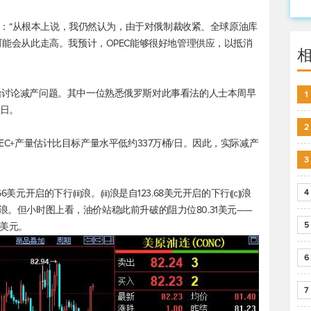
e表示：“从根本上说，我仍然认为，由于对俄制裁收紧、全球原油库
格可能会从此走高。我预计，OPEC能够很好地管理供应，以抵消
开始讨论减产问题。其中一位熟悉俄罗斯对此事看法的人士本周早
1
/日。
2
份，OPEC+产量估计比目标产量水平低约337万桶/日。因此，实际减产
3
启的下行(iii)浪。(iii)浪是自123.68美元开启的下行((c))浪
4
调整4浪。但小时图上看，油价站稳此前升破的阻力位80.31美元——
5
3美元。
6
7