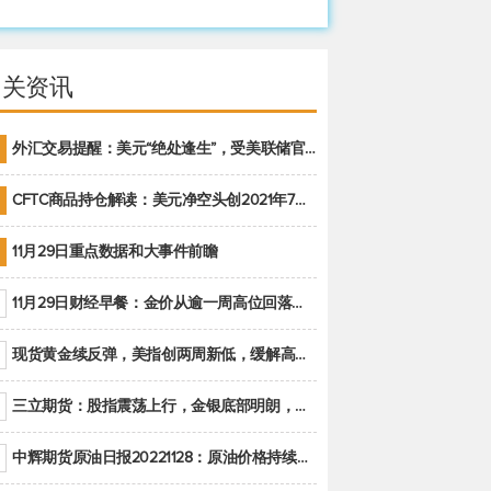
相关资讯
外汇交易提醒：美元“绝处逢生”，受美联储官员鹰派讲话支撑
CFTC商品持仓解读：美元净空头创2021年7月以来最大，黄金期货投机性净多头头寸减少
11月29日重点数据和大事件前瞻
11月29日财经早餐：金价从逾一周高位回落，美联储官员重申鹰派立场推动美元回升
现货黄金续反弹，美指创两周新低，缓解高通胀美国须治本
三立期货：股指震荡上行，金银底部明朗，原油偏弱走势(20221128收评)
中辉期货原油日报20221128：原油价格持续下降，市场关注OPEC+新一轮产能政策