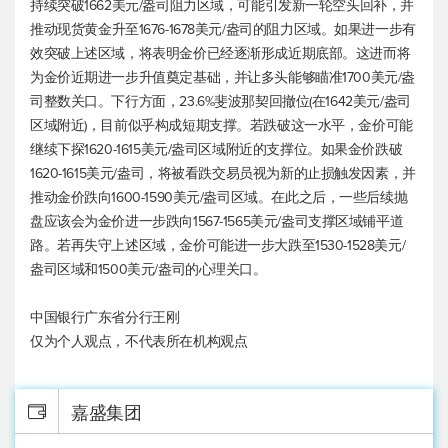
持续突破1662美元/盎司阻力区域，可能引发新一轮空头回补，并
推动
现货黄金
升至1676-1678美元/盎司的阻力区域。如果进一步有
效突破上述区域，将表明金价已经逐渐形成近期底部。这进而将
为金价近期进一步升值奠定基础，并让多头能够瞄准1700美元/盎
司整数关口。下行方面，23.6%斐波那契回撤位(在1642美元/盎司
区域附近)，目前似乎构成短期支撑。若跌破这一水平，金价可能
继续下探1620-1615美元/盎司区域附近的支撑位。如果金价跌破
1620-1615美元/盎司，将被看跌交易员视为新的止损触发因素，并
推动金价跌向1600-1590美元/盎司区域。在此之后，一些后续抛
盘应该会为金价进一步跌向1567-1565美元/盎司支撑区域铺平道
路。若再失守上述区域，金价可能进一步大跌至1530-1528美元/
盎司区域和1500美元/盎司的心理关口。
中国银行广东省分行王刚
仅为个人观点，不代表所在机构观点
嘉盛集团