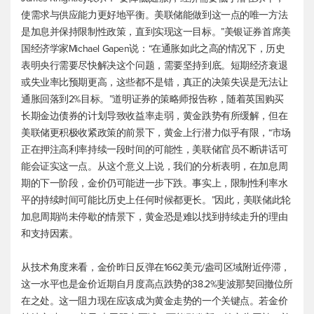
使需求与供应能力更好地平衡。美联储能做到这一点的唯一方法
是加息并保持限制性政策，直到实现这一目标。”美银证券首席美
国经济学家Michael Gapen说：“在通胀如此之高的情况下，历史
表明央行需要尽快解决这个问题，需要坚持到底。短期经济衰退
或失业率比预期更高，这些都不是错，真正的决策失误是无法让
通胀回落到2%目标。”道明证券的策略师报告称，随着英国购买
长期金边债券的计划导致收益率走弱，黄金跌势有所缓解，但在
美联储更积极收紧政策的前景下，黄金上行潜力似乎有限，“市场
正在押注高利率持续一段时间的可能性，美联储官员不断讲话可
能会证实这一点。从这个意义上说，我们的分析表明，在加息周
期的下一阶段，金价仍可能进一步下跌。事实上，限制性利率水
平的持续时间可能比历史上任何时候都更长。”因此，美联储此轮
加息周期尚未停歇的情景下，黄金恐是难以找到持续走升的理由
和支持因素。
从技术角度来看，金价昨日反弹在1662美元/盎司区域附近停滞，
这一水平也是金价近期自月度高点跌势的38.2%斐波那契回撤位所
在之处。这一阻力现在应该成为黄金走势的一个关键点。若金价