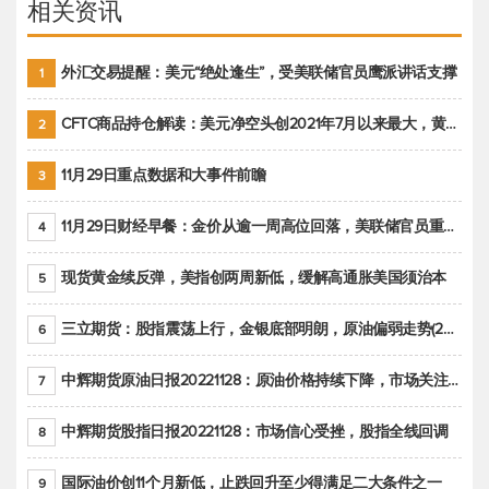
相关资讯
外汇交易提醒：美元“绝处逢生”，受美联储官员鹰派讲话支撑
1
CFTC商品持仓解读：美元净空头创2021年7月以来最大，黄金期货投机性净多头头寸减少
2
11月29日重点数据和大事件前瞻
3
11月29日财经早餐：金价从逾一周高位回落，美联储官员重申鹰派立场推动美元回升
4
现货黄金续反弹，美指创两周新低，缓解高通胀美国须治本
5
三立期货：股指震荡上行，金银底部明朗，原油偏弱走势(20221128收评)
6
中辉期货原油日报20221128：原油价格持续下降，市场关注OPEC+新一轮产能政策
7
中辉期货股指日报20221128：市场信心受挫，股指全线回调
8
国际油价创11个月新低，止跌回升至少得满足二大条件之一
9