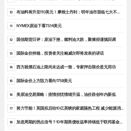
布油料将升至110美元！摩根士丹利：明年油市面临七大不确定性
10
NYMEX原油下看73.14美元
11
国信期货日评：原油下挫，燃料油大跌，聚烯烃谨慎回调
12
国际金价持稳，投资者关注鲍威尔即将发表的讲话
13
西方就俄石油上限尚未达成一致，专家抨击限价是无用功
14
国际金价上方阻力看向1758美元
15
美原油交易策略：疫情担忧情绪升温，油价跌创年内新低
16
努力节能！英国拟启动10亿英镑的家庭隔热工程 减少能源消耗
17
加息周期的拐点信号？10年期美债收益率持续低于联邦基金利率目标区间
18