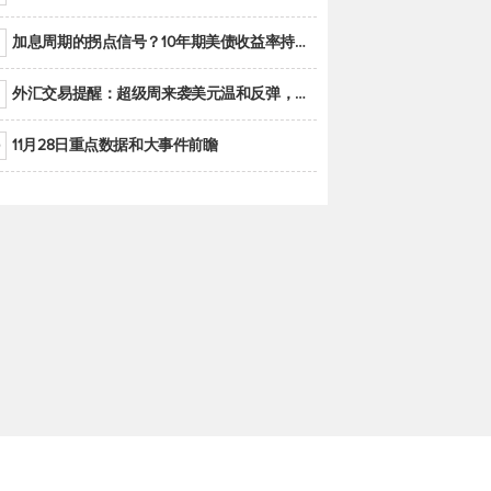
加息周期的拐点信号？10年期美债收益率持续低于联邦基金利率目标区间
外汇交易提醒：超级周来袭美元温和反弹，警惕筑底可能性
11月28日重点数据和大事件前瞻