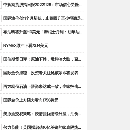
中辉期货股指日报20221128：市场信心受挫，股指全线回调
国际油价创11个月新低，止跌回升至少得满足二大条件之一
布油料将升至110美元！摩根士丹利：明年油市面临七大不确定性
NYMEX原油下看73.14美元
国信期货日评：原油下挫，燃料油大跌，聚烯烃谨慎回调
国际金价持稳，投资者关注鲍威尔即将发表的讲话
西方就俄石油上限尚未达成一致，专家抨击限价是无用功
国际金价上方阻力看向1758美元
美原油交易策略：疫情担忧情绪升温，油价跌创年内新低
努力节能！英国拟启动10亿英镑的家庭隔热工程 减少能源消耗