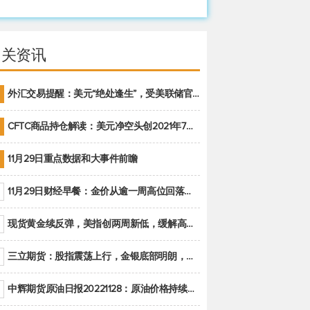
相关资讯
外汇交易提醒：美元“绝处逢生”，受美联储官员鹰派讲话支撑
CFTC商品持仓解读：美元净空头创2021年7月以来最大，黄金期货投机性净多头头寸减少
11月29日重点数据和大事件前瞻
11月29日财经早餐：金价从逾一周高位回落，美联储官员重申鹰派立场推动美元回升
现货黄金续反弹，美指创两周新低，缓解高通胀美国须治本
三立期货：股指震荡上行，金银底部明朗，原油偏弱走势(20221128收评)
中辉期货原油日报20221128：原油价格持续下降，市场关注OPEC+新一轮产能政策