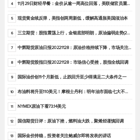
11月29日财经早餐：金价从逾一周高位回落，美联储官员重申鹰派立场推动美元回升
4
现货黄金续反弹，美指创两周新低，缓解高通胀美国须治本
5
三立期货：股指震荡上行，金银底部明朗，原油偏弱走势(20221128收评)
6
中辉期货原油日报20221128：原油价格持续下降，市场关注OPEC+新一轮产能政策
7
中辉期货股指日报20221128：市场信心受挫，股指全线回调
8
国际油价创11个月新低，止跌回升至少得满足二大条件之一
9
布油料将升至110美元！摩根士丹利：明年油市面临七大不确定性
10
NYMEX原油下看73.14美元
11
国信期货日评：原油下挫，燃料油大跌，聚烯烃谨慎回调
12
国际金价持稳，投资者关注鲍威尔即将发表的讲话
13