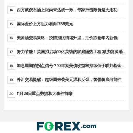
西方就俄石油上限尚未达成一致，专家抨击限价是无用功
14
国际金价上方阻力看向1758美元
15
美原油交易策略：疫情担忧情绪升温，油价跌创年内新低
16
努力节能！英国拟启动10亿英镑的家庭隔热工程 减少能源消耗
17
加息周期的拐点信号？10年期美债收益率持续低于联邦基金利率目标区间
18
外汇交易提醒：超级周来袭美元温和反弹，警惕筑底可能性
19
11月28日重点数据和大事件前瞻
20